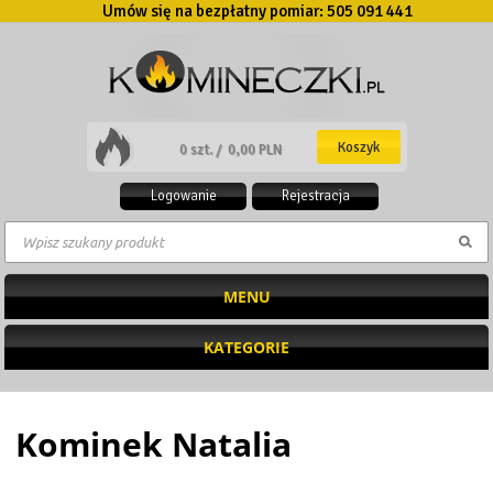
Umów się na bezpłatny pomiar:
505 091 441
Koszyk
0 szt. /
0,00 PLN
Logowanie
Rejestracja
MENU
KATEGORIE
Kominek Natalia