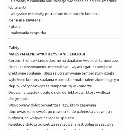
- elementy z kamienia naturalnego widoczne na zdjęciu (marmur
lub granit)
- wszystkie materiały potrzebne do montażu kominka
Cena nie zawiera:
- gładzi
- malowania czopucha
Zalety
MAKSYMALNE WYKORZYSTANIE ENERGII
Korpus i front wkładu odporne na działanie wysokich temperatur
dzięki zastosowanemu materiałowi - wysokogatunkowej stali.
Efektywne spalanie i dłuższe utrzymywanie temperatury dzięki
wyłożeniu komory spalania Acumotte - materiałem akumulującym
ciepło, który podwyższa temperaturę w komorze.
Dopalania cząstek opału dzięki deflektorowi, który wydłuża
drogę spalin.
Wbudowany dolot powietrza fi 125, który zapewnia
doprowadzenie świeżego powietrza do paleniska z zewnątrz
budynku, co wpływa na lepsze spalanie.
Regulacja dolotu powietrza realizowana jest dolną przesuwką,