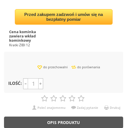
Przed zakupem zadzwoń i umów się na
bezpłatny pomiar
Cena kominka
zawiera wkład
kominkowy
Kratki ZIBI 12
do przechowalni
do porównania
ILOŚĆ:
Poleć znajomemu
Zadaj pytanie
Drukuj
OPIS PRODUKTU