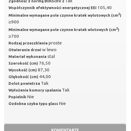
Tak
Zgodność z normą BImSchV 2
105,40
Współczynnik efektywności energetycznej EEI
2
Minimalne wymagane pole czynne kratek wylotowych (cm
)
≥900
2
Minimalne wymagane pole czynne kratek wlotowych (cm
)
≥700
proste
Rodzaj przeszklenia
w lewo
Otwieranie drzwi
stal
Materiał wykonania
76,50
Szerokość (cm)
87,30
Wysokość (cm)
44,00
Głębokość (cm)
Tak
Dolot powietrza
Tak
Wyłożenie komory spalania
Nie
Popielnik
Nie
Ozdobna szyba typu glass
KOMENTARZE