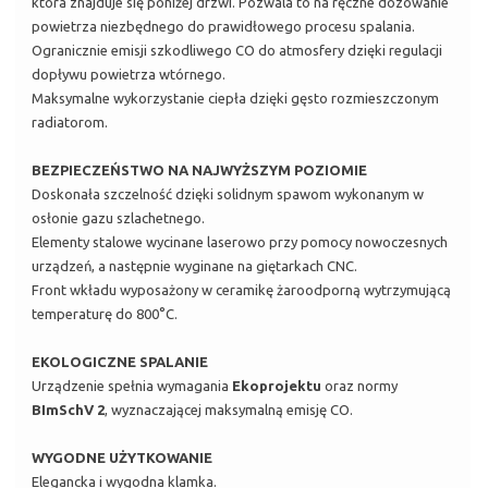
która znajduje się poniżej drzwi. Pozwala to na ręczne dozowanie
powietrza niezbędnego do prawidłowego procesu spalania.
Ogranicznie emisji szkodliwego CO do atmosfery dzięki regulacji
dopływu powietrza wtórnego.
Maksymalne wykorzystanie ciepła dzięki gęsto rozmieszczonym
radiatorom.
BEZPIECZEŃSTWO NA NAJWYŻSZYM POZIOMIE
Doskonała szczelność dzięki solidnym spawom wykonanym w
osłonie gazu szlachetnego.
Elementy stalowe wycinane laserowo przy pomocy nowoczesnych
urządzeń, a następnie wyginane na giętarkach CNC.
Front wkładu wyposażony w ceramikę żaroodporną wytrzymującą
temperaturę do 800°C.
EKOLOGICZNE SPALANIE
Urządzenie spełnia wymagania
Ekoprojektu
oraz normy
BImSchV 2
, wyznaczającej maksymalną emisję CO.
WYGODNE UŻYTKOWANIE
Elegancka i wygodna klamka.