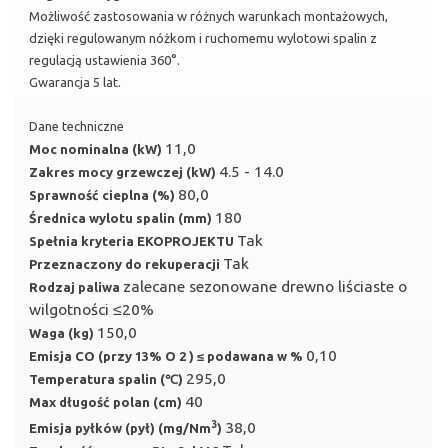
Możliwość zastosowania w różnych warunkach montażowych,
dzięki regulowanym nóżkom i ruchomemu wylotowi spalin z
regulacją ustawienia 360°.
Gwarancja 5 lat.
Dane techniczne
11,0
Moc nominalna (kW)
4.5 - 14.0
Zakres mocy grzewczej (kW)
80,0
Sprawność cieplna (%)
180
Średnica wylotu spalin (mm)
Tak
Spełnia kryteria EKOPROJEKTU
Tak
Przeznaczony do rekuperacji
zalecane sezonowane drewno liściaste o
Rodzaj paliwa
wilgotności ≤20%
150,0
Waga (kg)
0,10
Emisja CO (przy 13% O 2 ) ≤ podawana w %
295,0
Temperatura spalin (℃)
40
Max długość polan (cm)
3
38,0
Emisja pyłków (pył) (mg/Nm
)