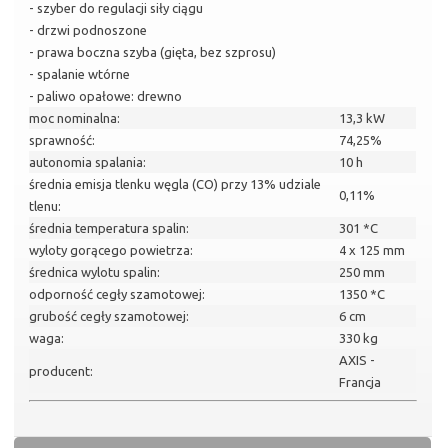
- szyber do regulacji siły ciągu
- drzwi podnoszone
- prawa boczna szyba (gięta, bez szprosu)
- spalanie wtórne
- paliwo opałowe: drewno
moc nominalna:
13,3 kW
sprawność:
74,25%
autonomia spalania:
10 h
średnia emisja tlenku węgla (CO) przy 13% udziale
0,11%
tlenu:
średnia temperatura spalin:
301 *C
wyloty gorącego powietrza:
4 x 125 mm
średnica wylotu spalin:
250 mm
odporność cegły szamotowej:
1350 *C
grubość cegły szamotowej:
6 cm
waga:
330 kg
AXIS -
producent:
Francja