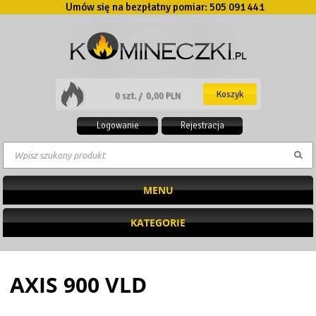
Umów się na bezpłatny pomiar:
505 091 441
Koszyk
0 szt. /
0,00 PLN
Logowanie
Rejestracja
MENU
KATEGORIE
AXIS 900 VLD