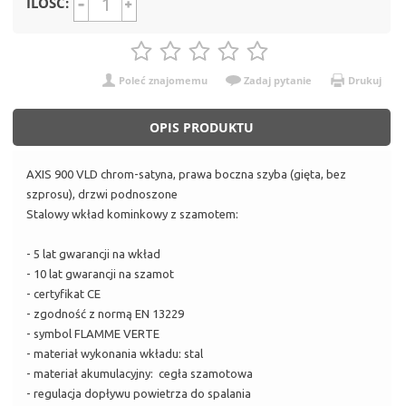
ILOŚĆ:
Poleć znajomemu
Zadaj pytanie
Drukuj
OPIS PRODUKTU
AXIS 900 VLD chrom-satyna, prawa boczna szyba (gięta, bez
szprosu), drzwi podnoszone
Stalowy wkład kominkowy z szamotem:
- 5 lat gwarancji na wkład
- 10 lat gwarancji na szamot
- certyfikat CE
- zgodność z normą EN 13229
- symbol FLAMME VERTE
- materiał wykonania wkładu: stal
- materiał akumulacyjny: cegła szamotowa
- regulacja dopływu powietrza do spalania