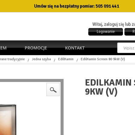
Umów się na bezpłatny pomiar:
505 091 441
Witaj, zaloguj się lub 
Logowanie
R
ŻEM
PROMOCJE
KONTAKT
rane tradycyjnie
Jedna szyba
EdilKamin
EdilKamin Screen 80 9kW (V)
/
/
/
EDILKAMIN 
9KW (V)