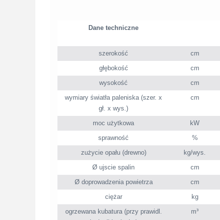
Dane techniczne
szerokość
cm
głębokość
cm
wysokość
cm
wymiary światła paleniska (szer. x
cm
gł. x wys.)
moc użytkowa
kW
sprawność
%
zużycie opału (drewno)
kg/wys.
Ø ujscie spalin
cm
Ø doprowadzenia powietrza
cm
ciężar
kg
ogrzewana kubatura (przy prawidl.
m³