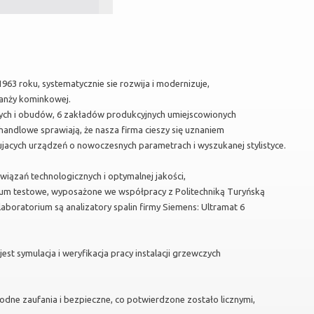
963 roku, systematycznie sie rozwija i modernizuje,
ranży kominkowej.
ych i obudów, 6 zakładów produkcyjnych umiejscowionych
 handlowe sprawiają, że nasza firma cieszy się uznaniem
acych urządzeń o nowoczesnych parametrach i wyszukanej stylistyce.
wiązań technologicznych i optymalnej jakości,
ium testowe, wyposażone we współpracy z Politechniką Turyńską
aboratorium są analizatory spalin firmy Siemens: Ultramat 6
t symulacja i weryfikacja pracy instalacji grzewczych
godne zaufania i bezpieczne, co potwierdzone zostało licznymi,