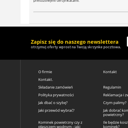
prestiżowymi certyfikatami.
Zapisz się do naszego newslettera
otrzymuj oferty wprost na Twoją skrzynke pocztowa.
O firmie
Kontakt
Kontakt.
Składanie zamówień
Regulamin
Polityka prywatności
Reklamacja i z
Jak dbać o szybę?
Czym palimy?
Jaki przewód wybrać?
Jak dobrać ko
powietrzny?
Kominek powietrzny czy z
Ile będzie kos
płaszczem wodnym - jaki
kominek?