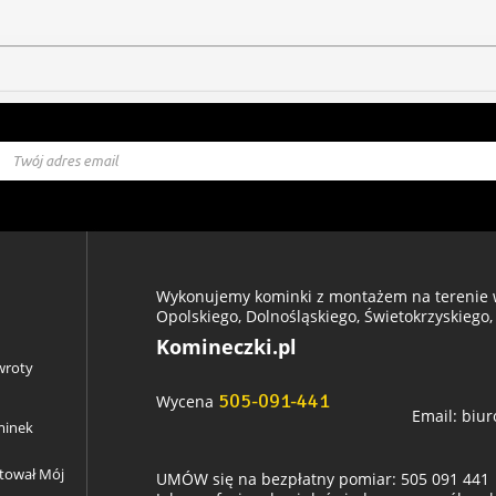
Wykonujemy kominki z montażem na terenie w
Opolskiego, Dolnośląskiego, Świetokrzyskiego,
Komineczki.pl
wroty
505-091-441
Wycena
Email:
biur
minek
ztował Mój
UMÓW się na bezpłatny pomiar: 505 091 441