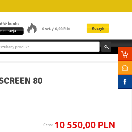
załóż konto
Koszyk
0 szt. /
0,00 PLN
ejestracja
SCREEN 80
10 550,00 PLN
Cena: