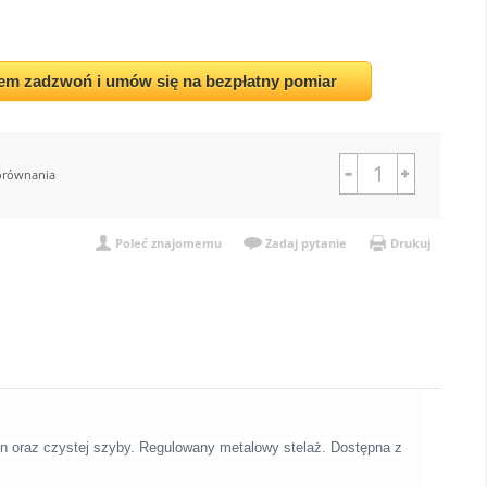
em zadzwoń i umów się na bezpłatny pomiar
orównania
Poleć znajomemu
Zadaj pytanie
Drukuj
n oraz czystej szyby. Regulowany metalowy stelaż. Dostępna z