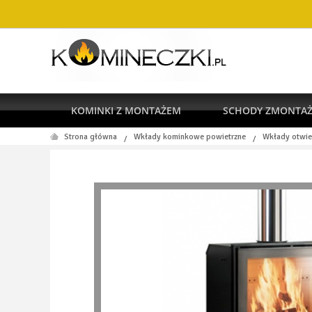
KOMINKI Z MONTAŻEM
SCHODY ZMONTA
Strona główna
Wkłady kominkowe powietrzne
Wkłady otwie
/
/
RODO