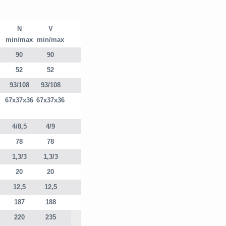
N
V
min/max
min/max
90
90
52
52
93/108
93/108
67x37x36
67x37x36
4/8,5
4/9
78
78
1,3/3
1,3/3
20
20
12,5
12,5
187
188
220
235