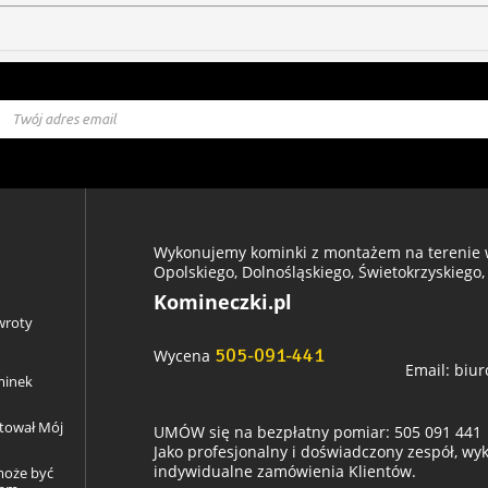
Wykonujemy kominki z montażem na terenie w
Opolskiego, Dolnośląskiego, Świetokrzyskiego,
Komineczki.pl
wroty
505-091-441
Wycena
Email:
biur
minek
ztował Mój
UMÓW się na bezpłatny pomiar: 505 091 441
Jako profesjonalny i doświadczony zespół, w
indywidualne zamówienia Klientów.
może być