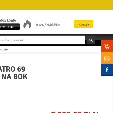
załóż konto
Koszyk
0 szt. /
0,00 PLN
ejestracja
proste
ATRO 69
 NA BOK