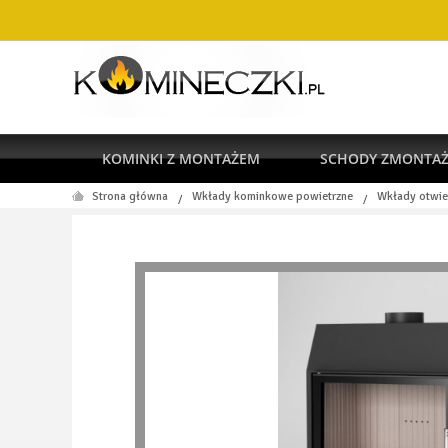
KOMINKI Z MONTAŻEM
SCHODY ZMONTA
Strona główna
Wkłady kominkowe powietrzne
Wkłady otwie
/
/
RODO