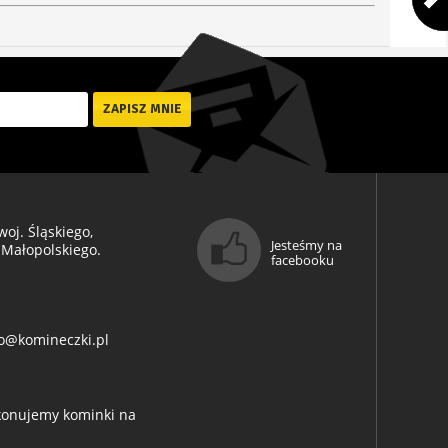
oj. Śląskiego,
Jesteśmy na
 Małopolskiego.
facebooku
o@komineczki.pl
ykonujemy kominki na