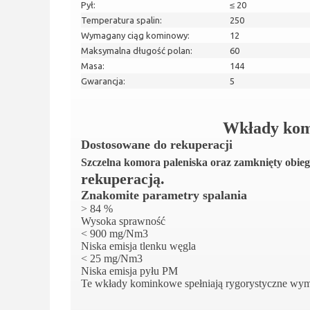
Pył:
≤ 20
Temperatura spalin:
250
Wymagany ciąg kominowy:
12
Maksymalna długość polan:
60
Masa:
144
Gwarancja:
5
Wkłady kom
Dostosowane do rekuperacji
Szczelna komora paleniska oraz zamknięty obie
rekuperacją.
Znakomite parametry spalania
> 84 %
Wysoka sprawność
< 900 mg/Nm3
Niska emisja tlenku węgla
< 25 mg/Nm3
Niska emisja pyłu PM
Te wkłady kominkowe spełniają rygorystyczne wy