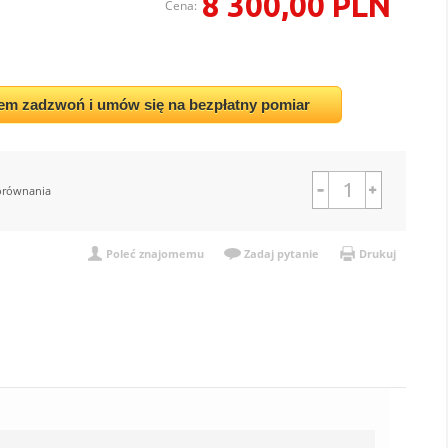
8 300,00 PLN
Cena:
em zadzwoń i umów się na bezpłatny pomiar
orównania
Poleć znajomemu
Zadaj pytanie
Drukuj