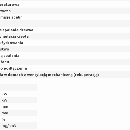
eraturowa
zewcza
misja spalin
e spalanie drewna
umulacja ciepła
użytkowania
ństwo
ą spalania
kładu
do podłączenia
a w domach z wentylacją mechaniczną (rekuperacją)
kW
kW
mm
mm
%
mg/nm3