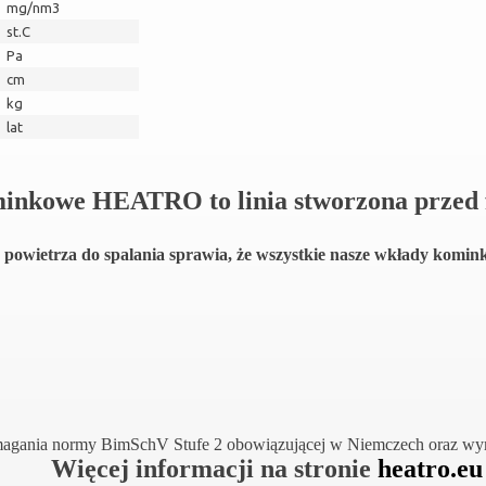
mg/nm3
st.C
Pa
cm
kg
lat
inkowe HEATRO to linia stworzona przed 
g powietrza do spalania sprawia, że wszystkie nasze wkłady kom
magania normy BimSchV Stufe 2 obowiązującej w Niemczech oraz wym
Więcej informacji na stronie
heatro.eu