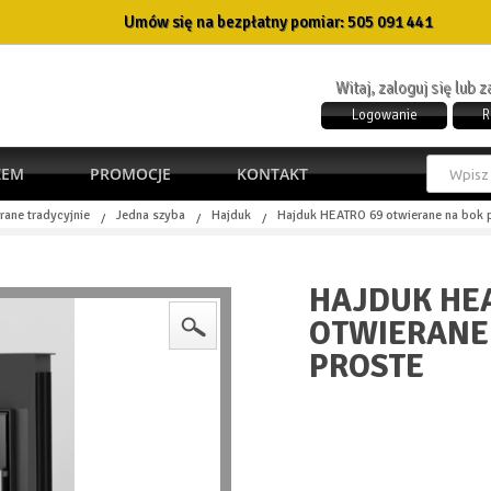
Umów się na bezpłatny pomiar:
505 091 441
Witaj, zaloguj się lub 
Logowanie
R
ŻEM
PROMOCJE
KONTAKT
rane tradycyjnie
Jedna szyba
Hajduk
Hajduk HEATRO 69 otwierane na bok 
/
/
/
HAJDUK HE
OTWIERANE
PROSTE