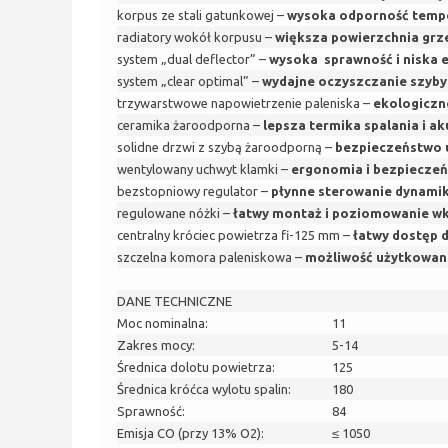
korpus ze stali gatunkowej –
wysoka odporność temp
radiatory wokół korpusu –
większa powierzchnia gr
system „dual deflector” –
wysoka sprawność i niska e
system „clear optimal” –
wydajne oczyszczanie szyby
trzywarstwowe napowietrzenie paleniska –
ekologiczn
ceramika żaroodporna –
lepsza termika spalania i ak
solidne drzwi z szybą żaroodporną –
bezpieczeństwo 
wentylowany uchwyt klamki –
ergonomia i bezpiecze
bezstopniowy regulator –
płynne sterowanie dynamik
regulowane nóżki –
łatwy montaż i poziomowanie w
centralny króciec powietrza fi-125 mm –
łatwy dostęp 
szczelna komora paleniskowa –
możliwość użytkowani
DANE TECHNICZNE
Moc nominalna:
11
Zakres mocy:
5-14
Średnica dolotu powietrza:
125
Średnica króćca wylotu spalin:
180
Sprawność:
84
Emisja CO (przy 13% O2):
≤ 1050