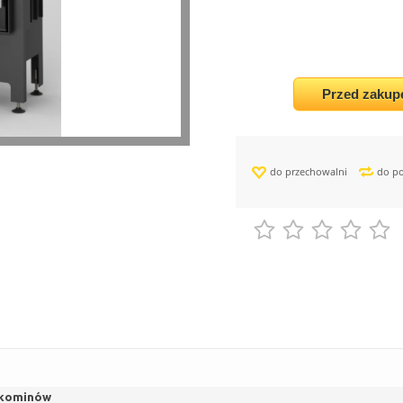
Przed zakup
do przechowalni
do p
 kominów