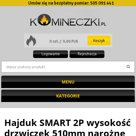
Umów się na bezpłatny pomiar:
505 091 441
Koszyk
0 szt. /
0,00 PLN
Logowanie
Rejestracja
MENU
KATEGORIE
Hajduk SMART 2P wysokość
drzwiczek 510mm narożne