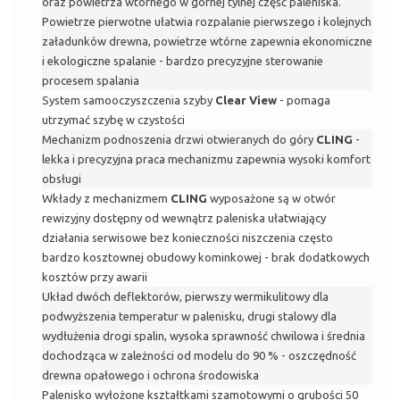
oraz powietrza wtórnego w górnej tylnej część paleniska.
Powietrze pierwotne ułatwia rozpalanie pierwszego i kolejnych
załadunków drewna, powietrze wtórne zapewnia ekonomiczne
i ekologiczne spalanie - bardzo precyzyjne sterowanie
procesem spalania
System samooczyszczenia szyby
Clear View
- pomaga
utrzymać szybę w czystości
Mechanizm podnoszenia drzwi otwieranych do góry
CLING
-
lekka i precyzyjna praca mechanizmu zapewnia wysoki komfort
obsługi
Wkłady z mechanizmem
CLING
wyposażone są w otwór
rewizyjny dostępny od wewnątrz paleniska ułatwiający
działania serwisowe bez konieczności niszczenia często
bardzo kosztownej obudowy kominkowej - brak dodatkowych
kosztów przy awarii
Układ dwóch deflektorów, pierwszy wermikulitowy dla
podwyższenia temperatur w palenisku, drugi stalowy dla
wydłużenia drogi spalin, wysoka sprawność chwilowa i średnia
dochodząca w zależności od modelu do 90 % - oszczędność
drewna opałowego i ochrona środowiska
Palenisko wyłożone kształtkami szamotowymi o grubości 50