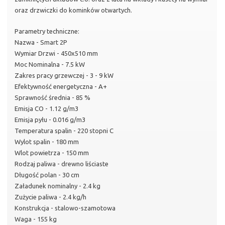
oraz drzwiczki do kominków otwartych.
Parametry techniczne:
Nazwa - Smart 2P
Wymiar Drzwi - 450x510 mm
Moc Nominalna - 7.5 kW
Zakres pracy grzewczej - 3 - 9 kW
Efektywność energetyczna - A+
Sprawność średnia - 85 %
Emisja CO - 1.12 g/m3
Emisja pyłu - 0.016 g/m3
Temperatura spalin - 220 stopni C
Wylot spalin - 180 mm
Wlot powietrza - 150 mm
Rodzaj paliwa - drewno liściaste
Długość polan - 30 cm
Załadunek nominalny - 2.4 kg
Zużycie paliwa - 2.4 kg/h
Konstrukcja - stalowo-szamotowa
Waga - 155 kg