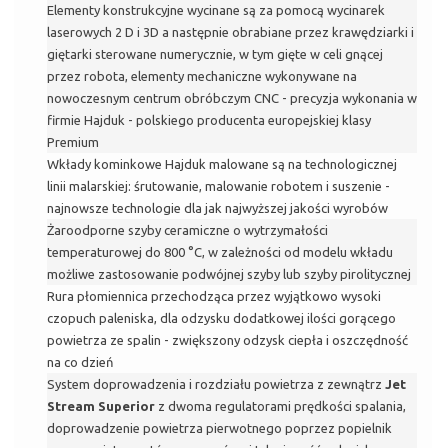
Elementy konstrukcyjne wycinane są za pomocą wycinarek
laserowych 2 D i 3D a następnie obrabiane przez krawędziarki i
giętarki sterowane numerycznie, w tym gięte w celi gnącej
przez robota, elementy mechaniczne wykonywane na
nowoczesnym centrum obróbczym CNC - precyzja wykonania w
firmie Hajduk - polskiego producenta europejskiej klasy
Premium
Wkłady kominkowe Hajduk malowane są na technologicznej
linii malarskiej: śrutowanie, malowanie robotem i suszenie -
najnowsze technologie dla jak najwyższej jakości wyrobów
Żaroodporne szyby ceramiczne o wytrzymałości
temperaturowej do 800 °C, w zależności od modelu wkładu
możliwe zastosowanie podwójnej szyby lub szyby pirolitycznej
Rura płomiennica przechodząca przez wyjątkowo wysoki
czopuch paleniska, dla odzysku dodatkowej ilości gorącego
powietrza ze spalin - zwiększony odzysk ciepła i oszczędność
na co dzień
System doprowadzenia i rozdziału powietrza z zewnątrz
Jet
Stream Superior
z dwoma regulatorami prędkości spalania,
doprowadzenie powietrza pierwotnego poprzez popielnik