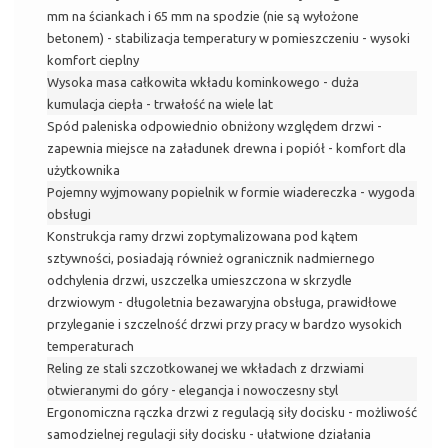
mm na ściankach i 65 mm na spodzie (nie są wyłożone
betonem) - stabilizacja temperatury w pomieszczeniu - wysoki
komfort cieplny
Wysoka masa całkowita wkładu kominkowego - duża
kumulacja ciepła - trwałość na wiele lat
Spód paleniska odpowiednio obniżony względem drzwi -
zapewnia miejsce na załadunek drewna i popiół - komfort dla
użytkownika
Pojemny wyjmowany popielnik w formie wiadereczka - wygoda
obsługi
Konstrukcja ramy drzwi zoptymalizowana pod kątem
sztywności, posiadają również ogranicznik nadmiernego
odchylenia drzwi, uszczelka umieszczona w skrzydle
drzwiowym - długoletnia bezawaryjna obsługa, prawidłowe
przyleganie i szczelność drzwi przy pracy w bardzo wysokich
temperaturach
Reling ze stali szczotkowanej we wkładach z drzwiami
otwieranymi do góry - elegancja i nowoczesny styl
Ergonomiczna rączka drzwi z regulacją siły docisku - możliwość
samodzielnej regulacji siły docisku - ułatwione działania