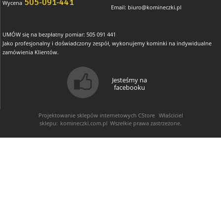
505-091-441
Wycena
Email:
biuro@komineczki.pl
UMÓW się na bezpłatny pomiar: 505 091 441
Jako profesjonalny i doświadczony zespół, wykonujemy kominki na indywidualne
zamówienia Klientów.
Jesteśmy na
facebooku
Projektowanie sklepów internetowych
CStore
Właściciel
sklepu:
komineczki.com.pl
Wszelkie prawa zastrzeżone.