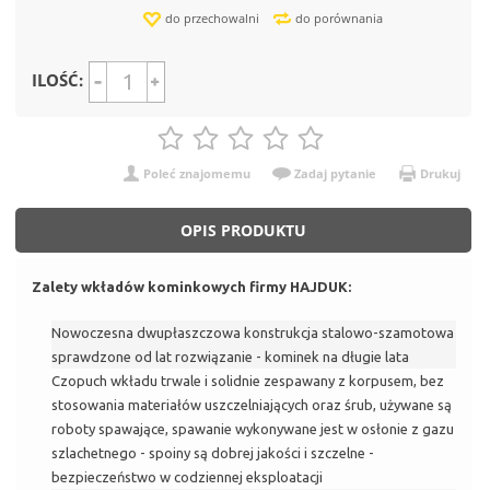
do przechowalni
do porównania
ILOŚĆ:
Poleć znajomemu
Zadaj pytanie
Drukuj
OPIS PRODUKTU
Zalety wkładów kominkowych firmy HAJDUK:
Nowoczesna dwupłaszczowa konstrukcja stalowo-szamotowa
sprawdzone od lat rozwiązanie - kominek na długie lata
Czopuch wkładu trwale i solidnie zespawany z korpusem, bez
stosowania materiałów uszczelniających oraz śrub, używane są
roboty spawające, spawanie wykonywane jest w osłonie z gazu
szlachetnego - spoiny są dobrej jakości i szczelne -
bezpieczeństwo w codziennej eksploatacji