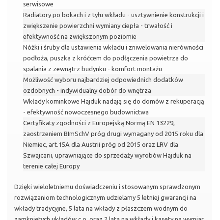
serwisowe
Radiatory po bokach i z tyłu wkładu - usztywnienie konstrukcji i
zwiększenie powierzchni wymiany ciepła - trwałość i
efektywność na zwiększonym poziomie
Nóżki i śruby dla ustawienia wkładu i zniwelowania nierówności
podłoża, puszka z króćcem do podłączenia powietrza do
spalania z zewnątrz budynku - komfort montażu
Możliwość wyboru najbardziej odpowiednich dodatków
ozdobnych - indywidualny dobór do wnętrza
Wkłady kominkowe Hajduk nadają się do domów z rekuperacją
- efektywność nowoczesnego budownictwa
Certyfikaty zgodności z Europejską Normą EN 13229,
zaostrzeniem BImSchV próg drugi wymagany od 2015 roku dla
Niemiec, art.15A dla Austrii próg od 2015 oraz LRV dla
Szwajcarii, uprawniające do sprzedaży wyrobów Hajduk na
terenie całej Europy
Dzięki wieloletniemu doświadczeniu i stosowanym sprawdzonym
rozwiązaniom technologicznym udzielamy 5 letniej gwarancji na
wkłady tradycyjne, 5 lata na wkłady z płaszczem wodnym do
zamkniętych układów c.o. oraz 2 lata na wkłady i kasety na wymiar