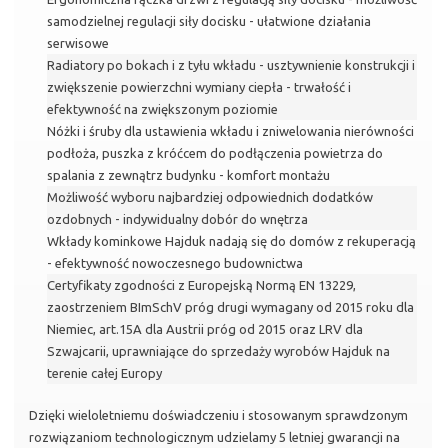
samodzielnej regulacji siły docisku - ułatwione działania
serwisowe
Radiatory po bokach i z tyłu wkładu - usztywnienie konstrukcji i
zwiększenie powierzchni wymiany ciepła - trwałość i
efektywność na zwiększonym poziomie
Nóżki i śruby dla ustawienia wkładu i zniwelowania nierówności
podłoża, puszka z króćcem do podłączenia powietrza do
spalania z zewnątrz budynku - komfort montażu
Możliwość wyboru najbardziej odpowiednich dodatków
ozdobnych - indywidualny dobór do wnętrza
Wkłady kominkowe Hajduk nadają się do domów z rekuperacją
- efektywność nowoczesnego budownictwa
Certyfikaty zgodności z Europejską Normą EN 13229,
zaostrzeniem BImSchV próg drugi wymagany od 2015 roku dla
Niemiec, art.15A dla Austrii próg od 2015 oraz LRV dla
Szwajcarii, uprawniające do sprzedaży wyrobów Hajduk na
terenie całej Europy
Dzięki wieloletniemu doświadczeniu i stosowanym sprawdzonym
rozwiązaniom technologicznym udzielamy 5 letniej gwarancji na