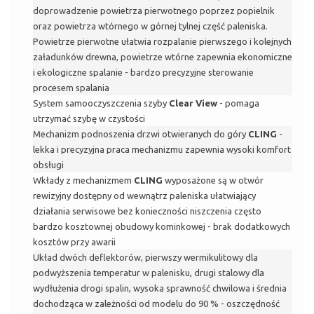
doprowadzenie powietrza pierwotnego poprzez popielnik
oraz powietrza wtórnego w górnej tylnej część paleniska.
Powietrze pierwotne ułatwia rozpalanie pierwszego i kolejnych
załadunków drewna, powietrze wtórne zapewnia ekonomiczne
i ekologiczne spalanie - bardzo precyzyjne sterowanie
procesem spalania
System samooczyszczenia szyby
Clear View
- pomaga
utrzymać szybę w czystości
Mechanizm podnoszenia drzwi otwieranych do góry
CLING
-
lekka i precyzyjna praca mechanizmu zapewnia wysoki komfort
obsługi
Wkłady z mechanizmem
CLING
wyposażone są w otwór
rewizyjny dostępny od wewnątrz paleniska ułatwiający
działania serwisowe bez konieczności niszczenia często
bardzo kosztownej obudowy kominkowej - brak dodatkowych
kosztów przy awarii
Układ dwóch deflektorów, pierwszy wermikulitowy dla
podwyższenia temperatur w palenisku, drugi stalowy dla
wydłużenia drogi spalin, wysoka sprawność chwilowa i średnia
dochodząca w zależności od modelu do 90 % - oszczędność