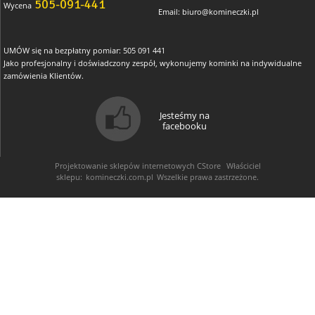
505-091-441
Wycena
Email:
biuro@komineczki.pl
UMÓW się na bezpłatny pomiar: 505 091 441
Jako profesjonalny i doświadczony zespół, wykonujemy kominki na indywidualne
zamówienia Klientów.
Jesteśmy na
facebooku
Projektowanie sklepów internetowych
CStore
Właściciel
sklepu:
komineczki.com.pl
Wszelkie prawa zastrzeżone.