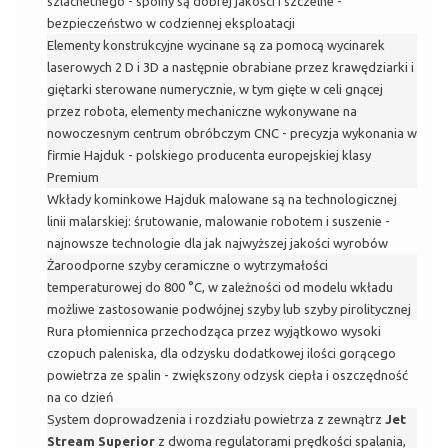
szlachetnego - spoiny są dobrej jakości i szczelne -
bezpieczeństwo w codziennej eksploatacji
Elementy konstrukcyjne wycinane są za pomocą wycinarek
laserowych 2 D i 3D a następnie obrabiane przez krawędziarki i
giętarki sterowane numerycznie, w tym gięte w celi gnącej
przez robota, elementy mechaniczne wykonywane na
nowoczesnym centrum obróbczym CNC - precyzja wykonania w
firmie Hajduk - polskiego producenta europejskiej klasy
Premium
Wkłady kominkowe Hajduk malowane są na technologicznej
linii malarskiej: śrutowanie, malowanie robotem i suszenie -
najnowsze technologie dla jak najwyższej jakości wyrobów
Żaroodporne szyby ceramiczne o wytrzymałości
temperaturowej do 800 °C, w zależności od modelu wkładu
możliwe zastosowanie podwójnej szyby lub szyby pirolitycznej
Rura płomiennica przechodząca przez wyjątkowo wysoki
czopuch paleniska, dla odzysku dodatkowej ilości gorącego
powietrza ze spalin - zwiększony odzysk ciepła i oszczędność
na co dzień
System doprowadzenia i rozdziału powietrza z zewnątrz
Jet
Stream Superior
z dwoma regulatorami prędkości spalania,