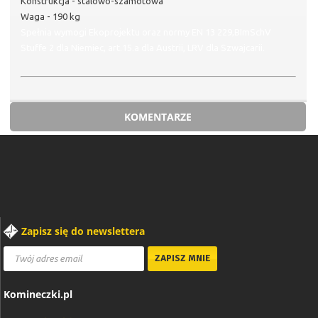
Konstrukcja - stalowo-szamotowa
Waga - 190 kg
Spełnia wymogi Ekoprojektu oraz normy EN 13 229,BImSchV
Stuffe 2 dla Niemiec, art.15.a dla Austrii, LRV dla Szwajcarii.
KOMENTARZE
Zapisz się do newslettera
Komineczki.pl