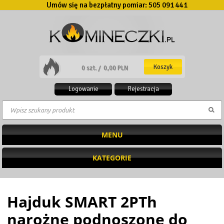
Umów się na bezpłatny pomiar:
505 091 441
Koszyk
0 szt. /
0,00 PLN
Logowanie
Rejestracja
MENU
KATEGORIE
Hajduk SMART 2PTh
narożne podnoszone do