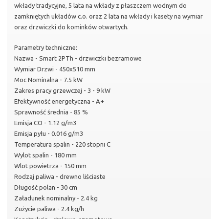
wkłady tradycyjne, 5 lata na wkłady z płaszczem wodnym do
zamkniętych układów c.o. oraz 2 lata na wkłady i kasety na wymiar
oraz drzwiczki do kominków otwartych.
Parametry techniczne:
Nazwa - Smart 2PTh - drzwiczki bezramowe
Wymiar Drzwi - 450x510 mm
Moc Nominalna - 7.5 kW
Zakres pracy grzewczej - 3 - 9 kW
Efektywność energetyczna - A+
Sprawność średnia - 85 %
Emisja CO - 1.12 g/m3
Emisja pyłu - 0.016 g/m3
Temperatura spalin - 220 stopni C
Wylot spalin - 180 mm
Wlot powietrza - 150 mm
Rodzaj paliwa - drewno liściaste
Długość polan - 30 cm
Załadunek nominalny - 2.4 kg
Zużycie paliwa - 2.4 kg/h