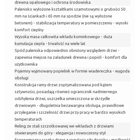
drewna opałowego i ochrona środowiska
Palenisko wyłożone kształtkami szamotowymi o grubości 50
mm na ściankach i 65 mm na spodzie (nie są wyłożone
betonem) - stabilizacja temperatury w pomieszczeniu - wysoki
komfort cieplny
Wysoka masa całkowita wkładu kominkowego - duża
kumulacja ciepła - trwałość na wiele lat
Spód paleniska odpowiednio obniżony względem drzwi -
zapewnia miejsce na załadunek drewna i popiół - komfort dla
użytkownika
Pojemny wyjmowany popielnik w formie wiadereczka - wygoda
obsługi
Konstrukcja ramy drzwi zoptymalizowana pod kątem
sztywności, posiadają również ogranicznik nadmiernego
odchylenia drzwi, uszczelka umieszczona w skrzydle
drzwiowym - długoletnia bezawaryjna obsługa, prawidłowe
przyleganie i szczelność drzwi przy pracy w bardzo wysokich
temperaturach
Reling ze stali szczotkowanej we wkładach z drzwiami
otwieranymi do góry - elegancja i nowoczesny styl
Ergonomiczna rączka drzwi z regulacją siły docisku - możliwość