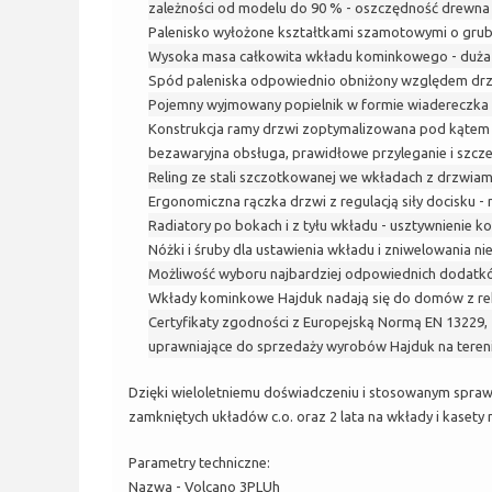
zależności od modelu do 90 % - oszczędność drewna
Palenisko wyłożone kształtkami szamotowymi o gruboś
Wysoka masa całkowita wkładu kominkowego - duża ku
Spód paleniska odpowiednio obniżony względem drzwi
Pojemny wyjmowany popielnik w formie wiadereczka 
Konstrukcja ramy drzwi zoptymalizowana pod kątem s
bezawaryjna obsługa, prawidłowe przyleganie i szcz
Reling ze stali szczotkowanej we wkładach z drzwiami
Ergonomiczna rączka drzwi z regulacją siły docisku - 
Radiatory po bokach i z tyłu wkładu - usztywnienie k
Nóżki i śruby dla ustawienia wkładu i zniwelowania 
Możliwość wyboru najbardziej odpowiednich dodatk
Wkłady kominkowe Hajduk nadają się do domów z r
Certyfikaty zgodności z Europejską Normą EN 13229, 
uprawniające do sprzedaży wyrobów Hajduk na tereni
Dzięki wieloletniemu doświadczeniu i stosowanym spraw
zamkniętych układów c.o. oraz 2 lata na wkłady i kaset
Parametry techniczne:
Nazwa - Volcano 3PLUh