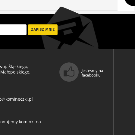
oj. Śląskiego,
Jesteśmy na
 Małopolskiego.
facebooku
o@komineczki.pl
ykonujemy kominki na