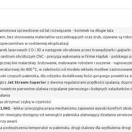
motowa sprawdzone od lat rozwiązanie - kominek na długie lata
em, bez stosowania materiałów uszczelniających oraz śrub, używane są robo
bezpieczeństwo w codziennej eksploatacji
ek laserowych 2 D i 3D a następnie obrabiane przez krawędziarki i giętarki 
ntrum obróbczym CNC - precyzja wykonania w firmie Hajduk - polskiego pr
nej linii malarskiej: śrutowanie, malowanie robotem i suszenie - najnowsze
raturowej do 800 °C, w zależności od modelu wkładu możliwe zastosowanie 
i czopuch paleniska, dla odzysku dodatkowej ilości gorącego powietrza ze 
ątrz
Jet Stream Superior
z dwoma regulatorami prędkości spalania, dopr
 Powietrze pierwotne ułatwia rozpalanie pierwszego i kolejnych załadunkó
alania
a utrzymać szybę w czystości
CLING
- lekka i precyzyjna praca mechanizmu zapewnia wysoki komfort obsł
r rewizyjny dostępny od wewnątrz paleniska ułatwiający działania serwisow
zy awarii
a podwyższenia temperatur w palenisku, drugi stalowy dla wydłużenia drogi