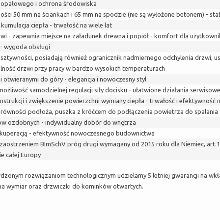
 opałowego i ochrona środowiska
ci 50 mm na ściankach i 65 mm na spodzie (nie są wyłożone betonem) - stab
mulacja ciepła - trwałość na wiele lat
 - zapewnia miejsce na załadunek drewna i popiół - komfort dla użytkowni
- wygoda obsługi
ztywności, posiadają również ogranicznik nadmiernego odchylenia drzwi, u
elność drzwi przy pracy w bardzo wysokich temperaturach
 otwieranymi do góry - elegancja i nowoczesny styl
możliwość samodzielnej regulacji siły docisku - ułatwione działania serwisow
onstrukcji i zwiększenie powierzchni wymiany ciepła - trwałość i efektywnoś
nierówności podłoża, puszka z króćcem do podłączenia powietrza do spalani
ów ozdobnych - indywidualny dobór do wnętrza
ekuperacją - efektywność nowoczesnego budownictwa
zaostrzeniem BImSchV próg drugi wymagany od 2015 roku dla Niemiec, art.15A
e całej Europy
dzonym rozwiązaniom technologicznym udzielamy 5 letniej gwarancji na wkł
y na wymiar oraz drzwiczki do kominków otwartych.