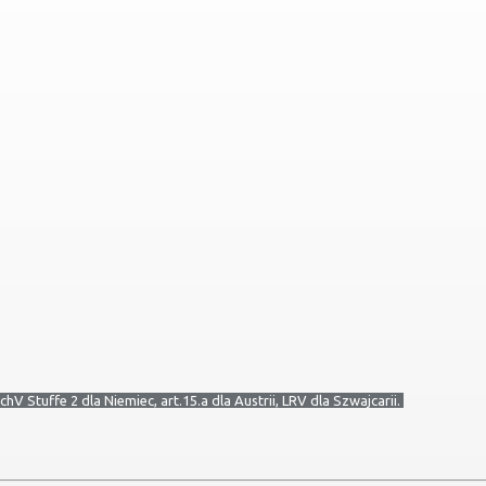
Stuffe 2 dla Niemiec, art.15.a dla Austrii, LRV dla Szwajcarii.