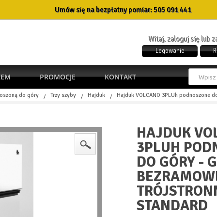
Umów się na bezpłatny pomiar:
505 091 441
Witaj, zaloguj się lub 
Logowanie
R
ŻEM
PROMOCJE
KONTAKT
oszoną do góry
Trzy szyby
Hajduk
Hajduk VOLCANO 3PLUh podnoszone do 
/
/
/
HAJDUK VO
3PLUH POD
DO GÓRY - 
BEZRAMOW
TRÓJSTRON
STANDARD