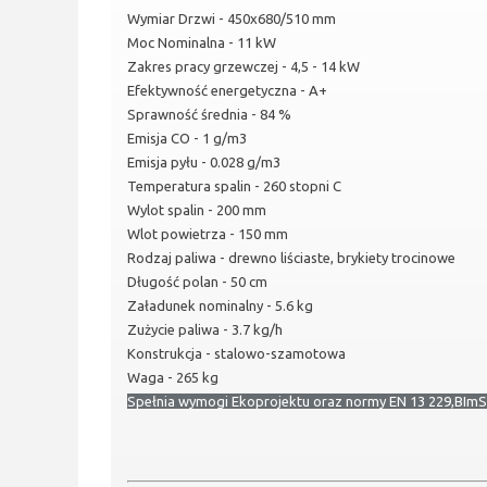
Wymiar Drzwi - 450x680/510 mm
Moc Nominalna - 11 kW
Zakres pracy grzewczej - 4,5 - 14 kW
Efektywność energetyczna - A+
Sprawność średnia - 84 %
Emisja CO - 1 g/m3
Emisja pyłu - 0.028 g/m3
Temperatura spalin - 260 stopni C
Wylot spalin - 200 mm
Wlot powietrza - 150 mm
Rodzaj paliwa - drewno liściaste, brykiety trocinowe
Długość polan - 50 cm
Załadunek nominalny - 5.6 kg
Zużycie paliwa - 3.7 kg/h
Konstrukcja - stalowo-szamotowa
Waga - 265 kg
Spełnia wymogi Ekoprojektu oraz normy EN 13 229,BImSchV 