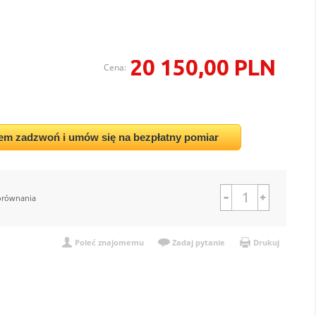
20 150,00 PLN
Cena:
em zadzwoń i umów się na bezpłatny pomiar
orównania
Poleć znajomemu
Zadaj pytanie
Drukuj