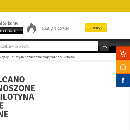
załóż konto
Koszyk
0 szt. /
0,00 PLN
ejestracja
góry - gilotyna bezramowe trójstronne STANDARD
LCANO
NOSZONE
GILOTYNA
E
NE