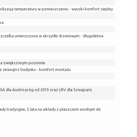
ilizacja temperatury w pomieszczeniu - wysoki komfort cieplny
ka
szczelka umieszczona w skrzydle drzwiowym - długoletnia
e
ć na zwiększonym poziomie
a z zewnątrz budynku - komfort montażu
 dla Austrii próg od 2015 oraz LRV dla Szwajcarii,
ady tradycyjne, 5 lata na wkłady z płaszczem wodnym do