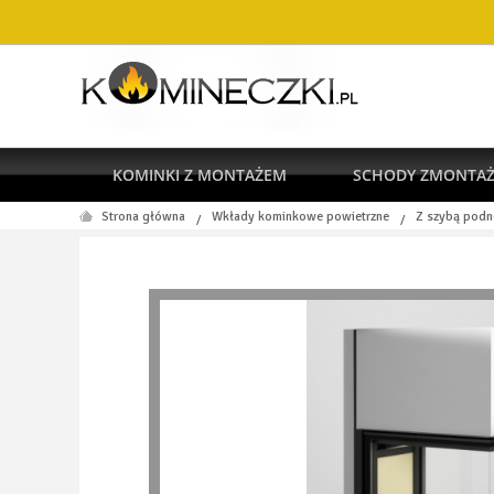
KOMINKI Z MONTAŻEM
SCHODY ZMONTA
Strona główna
Wkłady kominkowe powietrzne
Z szybą podn
/
/
RODO