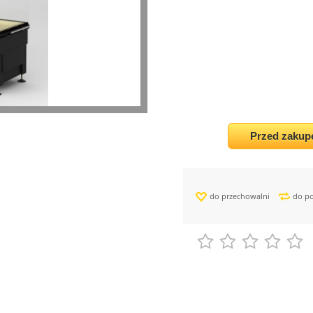
Przed zakup
do przechowalni
do p