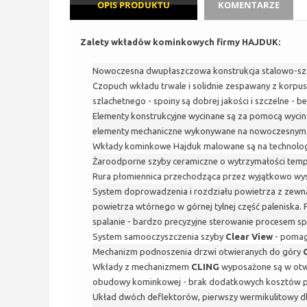
OPIS PRODUKTU
KOMENTARZE
Zalety wkładów kominkowych firmy HAJDUK:
Nowoczesna dwupłaszczowa konstrukcja stalowo-sza
Czopuch wkładu trwale i solidnie zespawany z korpus
szlachetnego - spoiny są dobrej jakości i szczelne - 
Elementy konstrukcyjne wycinane są za pomocą wycinar
elementy mechaniczne wykonywane na nowoczesnym ce
Wkłady kominkowe Hajduk malowane są na technologicz
Żaroodporne szyby ceramiczne o wytrzymałości tempe
Rura płomiennica przechodząca przez wyjątkowo wysok
System doprowadzenia i rozdziału powietrza z zewn
powietrza wtórnego w górnej tylnej część paleniska.
spalanie - bardzo precyzyjne sterowanie procesem sp
System samooczyszczenia szyby
Clear View
- pomag
Mechanizm podnoszenia drzwi otwieranych do góry
Wkłady z mechanizmem
CLING
wyposażone są w otwó
obudowy kominkowej - brak dodatkowych kosztów pr
Układ dwóch deflektorów, pierwszy wermikulitowy dl