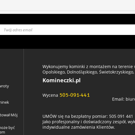
Wykonujemy kominki z montażem na terenie w
Opolskiego, Dolnośląskiego, Świetokrzyskiego,
Komineczki.pl
wroty
505-091-441
Wycena
Email:
biur
minek
ztował Mój
UMÓW się na bezpłatny pomiar: 505 091 441
Jako profesjonalny i doświadczony zespół, w
indywidualne zamówienia Klientów.
może być
łem