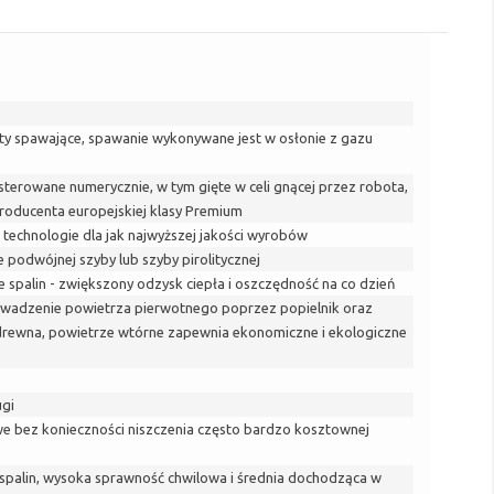
ty spawające, spawanie wykonywane jest w osłonie z gazu
sterowane numerycznie, w tym gięte w celi gnącej przez robota,
oducenta europejskiej klasy Premium
 technologie dla jak najwyższej jakości wyrobów
podwójnej szyby lub szyby pirolitycznej
spalin - zwiększony odzysk ciepła i oszczędność na co dzień
owadzenie powietrza pierwotnego poprzez popielnik oraz
w drewna, powietrze wtórne zapewnia ekonomiczne i ekologiczne
ugi
e bez konieczności niszczenia często bardzo kosztownej
 spalin, wysoka sprawność chwilowa i średnia dochodząca w