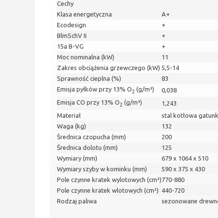
Cechy
Klasa energetyczna
A+
Ecodesign
+
BlmSchV II
+
15a B-VG
+
Moc nominalna (kW)
11
Zakres obciążenia grzewczego (kW)
5,5-14
Sprawność cieplna (%)
83
Emisja pyłków przy 13% O
(g/m³)
0,038
2
Emisja CO przy 13% O
(g/m³)
1,243
2
Materiał
stal kotłowa gatun
Waga (kg)
132
Średnica czopucha (mm)
200
Średnica dolotu (mm)
125
Wymiary (mm)
679 x 1064 x 510
Wymiary szyby w kominku (mm)
590 x 375 x 430
Pole czynne kratek wylotowych (cm²)
770-880
Pole czynne kratek wlotowych (cm²)
440-720
Rodzaj paliwa
sezonowane drewno 