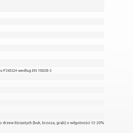
ku P265GH według EN 10028-2
drzew liściastych (buk, brzoza, grab) o wilgotności 12-20%