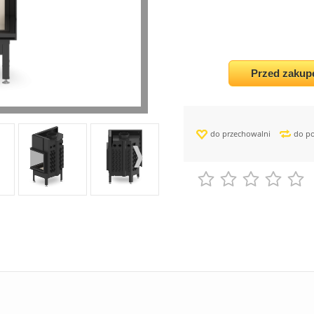
Przed zakup
do przechowalni
do p