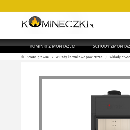
KOMINKI Z MONTAŻEM
SCHODY ZMONTA
Strona główna
Wkłady kominkowe powietrzne
Wkłady otwie
/
/
RODO