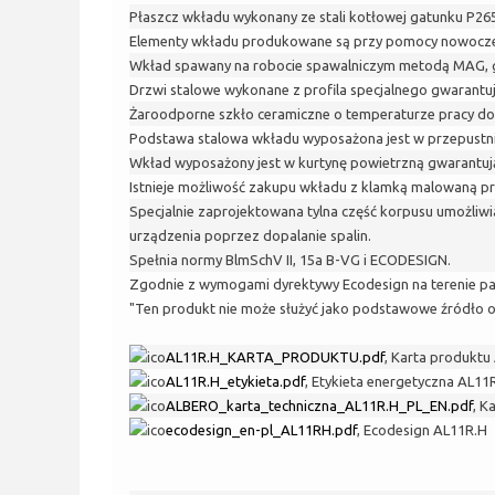
Płaszcz wkładu wykonany ze stali kotłowej gatunku P2
Elementy wkładu produkowane są przy pomocy nowoczesn
Wkład spawany na robocie spawalniczym metodą MAG, g
Drzwi stalowe wykonane z profila specjalnego gwarantu
Żaroodporne szkło ceramiczne o temperaturze pracy do
Podstawa stalowa wkładu wyposażona jest w przepustni
Wkład wyposażony jest w kurtynę powietrzną gwarantują
Istnieje możliwość zakupu wkładu z klamką malowaną pr
Specjalnie zaprojektowana tylna część korpusu umożliw
urządzenia poprzez dopalanie spalin.
Spełnia normy
BlmSchV II, 15a B-VG i ECODESIGN.
Zgodnie z wymogami dyrektywy Ecodesign na terenie pa
"Ten produkt nie może służyć jako podstawowe źródło 
AL11R.H_KARTA_PRODUKTU.pdf
,
Karta produktu
AL11R.H_etykieta.pdf
,
Etykieta energetyczna AL11
ALBERO_karta_techniczna_AL11R.H_PL_EN.pdf
,
Ka
ecodesign_en-pl_AL11RH.pdf
,
Ecodesign AL11R.H