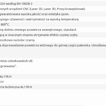
65GH według EN 10028-2
ych urządzeń CNC (Laser 2D, Laser 3D, Prasy krawędziowe).
warantowana wysoka jakość oraz estetyka spoin.
jącego sztywność i wytrzymałość na wysoką temperaturę.
 800°C.
cę dolotu zimnego powietrza zewnętrznego, standard.
cą w znacznym stopniu utrzymanie efektu czystej szyby.
oszkowo na kolor czarny.
ia doprowadzenie powietrza wtórnego do górnej części paleniska. Umożliwia
ństw członkowskich UE:
ogrzewania”.
 AL11R.H
R.H
rta techniczna AL11R.H