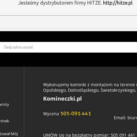
Jesteśmy dystrybutorem firmy HITZE.
http://hitze.pl
Wykonujemy kominki z montażem na terenie w
Opolskiego, Dolnośląskiego, Świetokrzyskiego,
Komineczki.pl
wroty
505-091-441
Wycena
Email:
biur
minek
ztował Mój
UMÓW się na bezpłatny pomiar: 505 091 441