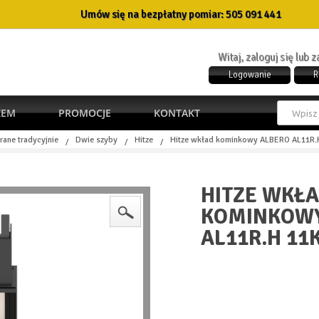
Umów się na bezpłatny pomiar:
505 091 441
Witaj, zaloguj się lub 
Logowanie
R
ŻEM
PROMOCJE
KONTAKT
rane tradycyjnie
Dwie szyby
Hitze
Hitze wkład kominkowy ALBERO AL11R
/
/
/
HITZE WKŁ
KOMINKOWY
AL11R.H 11