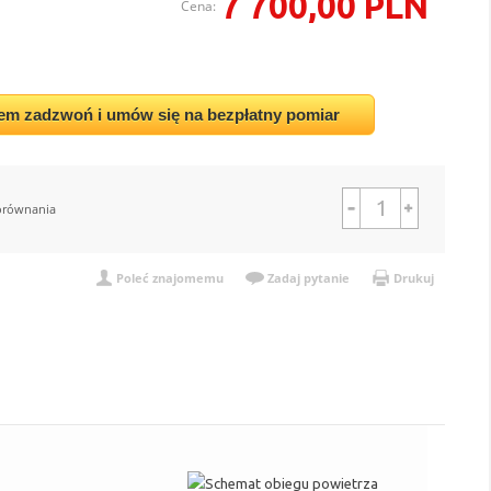
7 700,00 PLN
Cena:
em zadzwoń i umów się na bezpłatny pomiar
orównania
Poleć znajomemu
Zadaj pytanie
Drukuj