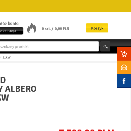
załóż konto
Koszyk
0 szt. /
0,00 PLN
ejestracja
.H 11kW
AD
 ALBERO
KW