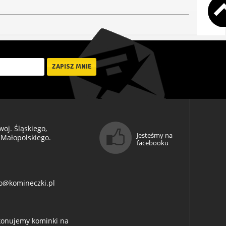
oj. Śląskiego,
Jesteśmy na
 Małopolskiego.
facebooku
o@komineczki.pl
ykonujemy kominki na