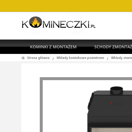
KOMINKI Z MONTAŻEM
SCHODY ZMONTA
Strona główna
Wkłady kominkowe powietrzne
Wkłady otwie
/
/
RODO