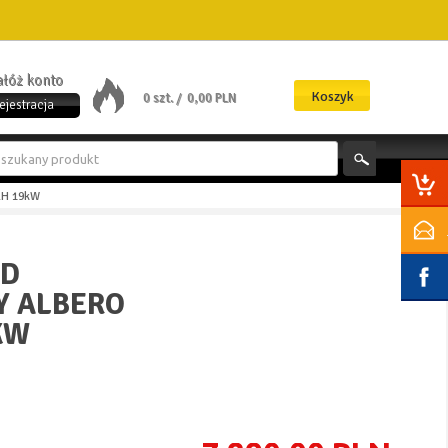
załóż konto
Koszyk
0 szt. /
0,00 PLN
ejestracja
.H 19kW
AD
 ALBERO
KW