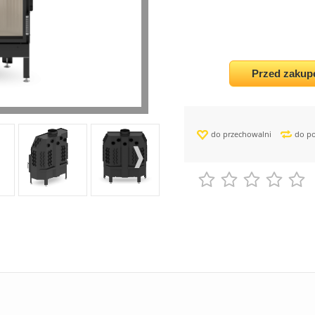
Przed zakup
do przechowalni
do p