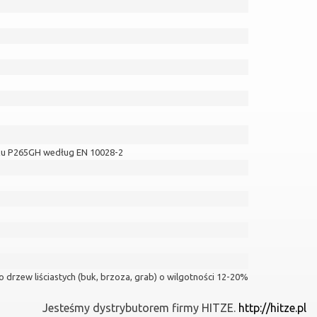
ku P265GH według EN 10028-2
drzew liściastych (buk, brzoza, grab) o wilgotności 12-20%
Jesteśmy dystrybutorem firmy HITZE.
http://hitze.pl