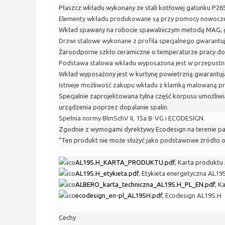
Płaszcz wkładu wykonany ze stali kotłowej gatunku P2
Elementy wkładu produkowane są przy pomocy nowoczesn
Wkład spawany na robocie spawalniczym metodą MAG, g
Drzwi stalowe wykonane z profila specjalnego gwarantu
Żaroodporne szkło ceramiczne o temperaturze pracy do
Podstawa stalowa wkładu wyposażona jest w przepustni
Wkład wyposażony jest w kurtynę powietrzną gwarantują
Istnieje możliwość zakupu wkładu z klamką malowaną pr
Specjalnie zaprojektowana tylna część korpusu umożliw
urządzenia poprzez dopalanie spalin.
Spełnia normy BlmSchV II, 15a B-VG i ECODESIGN.
Zgodnie z wymogami dyrektywy Ecodesign na terenie pa
"Ten produkt nie może służyć jako podstawowe źródło 
AL19S.H_KARTA_PRODUKTU.pdf
,
Karta produktu
AL19S.H_etykieta.pdf
,
Etykieta energetyczna AL19
ALBERO_karta_techniczna_AL19S.H_PL_EN.pdf
,
Ka
ecodesign_en-pl_AL19SH.pdf
,
Ecodesign AL19S.H
Cechy