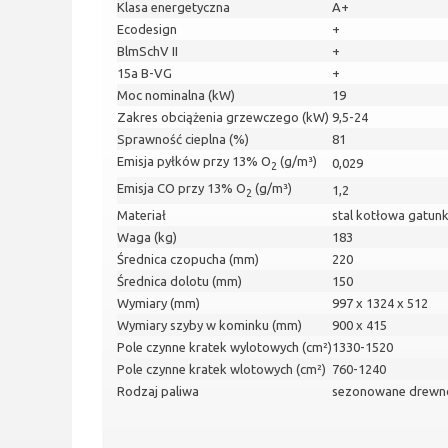
Klasa energetyczna
A+
Ecodesign
+
BlmSchV II
+
15a B-VG
+
Moc nominalna (kW)
19
Zakres obciążenia grzewczego (kW)
9,5-24
Sprawność cieplna (%)
81
Emisja pyłków przy 13% O
(g/m³)
0,029
2
Emisja CO przy 13% O
(g/m³)
1,2
2
Materiał
stal kotłowa gatun
Waga (kg)
183
Średnica czopucha (mm)
220
Średnica dolotu (mm)
150
Wymiary (mm)
997 x 1324 x 512
Wymiary szyby w kominku (mm)
900 x 415
Pole czynne kratek wylotowych (cm²)
1330-1520
Pole czynne kratek wlotowych (cm²)
760-1240
Rodzaj paliwa
sezonowane drewno 