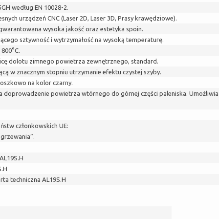
65GH według EN 10028-2.
ych urządzeń CNC (Laser 2D, Laser 3D, Prasy krawędziowe).
warantowana wysoka jakość oraz estetyka spoin.
jącego sztywność i wytrzymałość na wysoką temperaturę.
 800°C.
cę dolotu zimnego powietrza zewnętrznego, standard.
cą w znacznym stopniu utrzymanie efektu czystej szyby.
oszkowo na kolor czarny.
ia doprowadzenie powietrza wtórnego do górnej części paleniska. Umożliwia
ństw członkowskich UE:
ogrzewania”.
 AL19S.H
S.H
rta techniczna AL19S.H