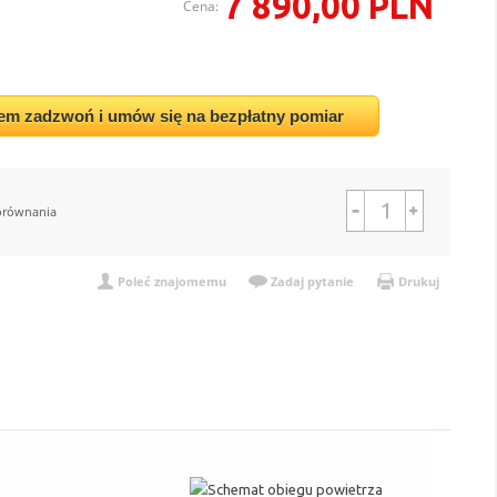
7 890,00 PLN
Cena:
em zadzwoń i umów się na bezpłatny pomiar
orównania
Poleć znajomemu
Zadaj pytanie
Drukuj