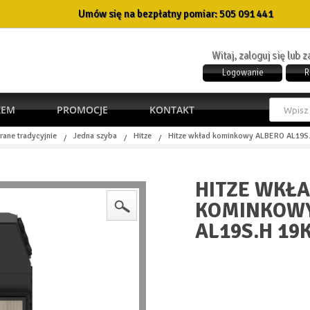
Umów się na bezpłatny pomiar:
505 091 441
Witaj, zaloguj się lub 
Logowanie
R
ŻEM
PROMOCJE
KONTAKT
rane tradycyjnie
Jedna szyba
Hitze
Hitze wkład kominkowy ALBERO AL19S
/
/
/
HITZE WKŁ
KOMINKOWY
AL19S.H 19