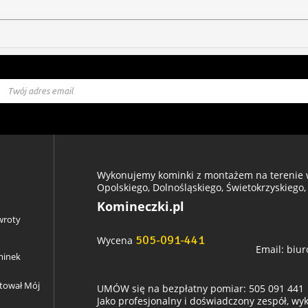
Wykonujemy kominki z montażem na terenie w
Opolskiego, Dolnośląskiego, Świetokrzyskiego,
Komineczki.pl
wroty
505-091-441
Wycena
Email:
biur
minek
ztował Mój
UMÓW się na bezpłatny pomiar: 505 091 441
Jako profesjonalny i doświadczony zespół, w