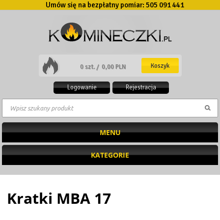
Umów się na bezpłatny pomiar:
505 091 441
Koszyk
0 szt. /
0,00 PLN
Logowanie
Rejestracja
MENU
KATEGORIE
Kratki MBA 17