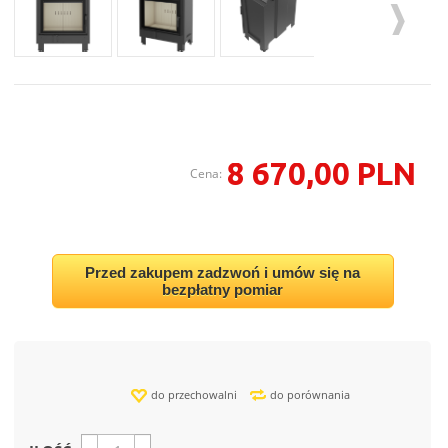
8 670,00 PLN
Cena:
Przed zakupem zadzwoń i umów się na
bezpłatny pomiar
do przechowalni
do porównania