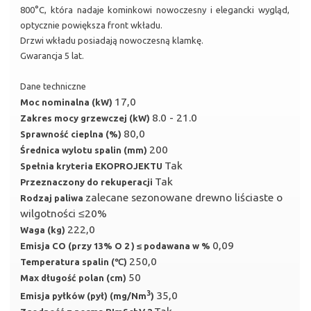
800°C, która nadaje kominkowi nowoczesny i elegancki wygląd,
optycznie powiększa front wkładu.
Drzwi wkładu posiadają nowoczesną klamkę.
Gwarancja 5 lat.
Dane techniczne
17,0
Moc nominalna (kW)
8.0 - 21.0
Zakres mocy grzewczej (kW)
80,0
Sprawność cieplna (%)
200
Średnica wylotu spalin (mm)
Tak
Spełnia kryteria EKOPROJEKTU
Tak
Przeznaczony do rekuperacji
zalecane sezonowane drewno liściaste o
Rodzaj paliwa
wilgotności ≤20%
222,0
Waga (kg)
0,09
Emisja CO (przy 13% O 2 ) ≤ podawana w %
250,0
Temperatura spalin (℃)
50
Max długość polan (cm)
3
35,0
Emisja pyłków (pył) (mg/Nm
)