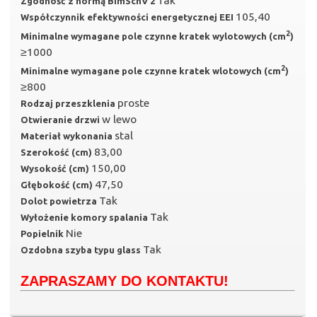
Tak
Zgodność z normą BImSchV 2
105,40
Współczynnik efektywności energetycznej EEI
2
Minimalne wymagane pole czynne kratek wylotowych (cm
)
≥1000
2
Minimalne wymagane pole czynne kratek wlotowych (cm
)
≥800
proste
Rodzaj przeszklenia
w lewo
Otwieranie drzwi
stal
Materiał wykonania
83,00
Szerokość (cm)
150,00
Wysokość (cm)
47,50
Głębokość (cm)
Tak
Dolot powietrza
Tak
Wyłożenie komory spalania
Nie
Popielnik
Tak
Ozdobna szyba typu glass
ZAPRASZAMY DO KONTAKTU!