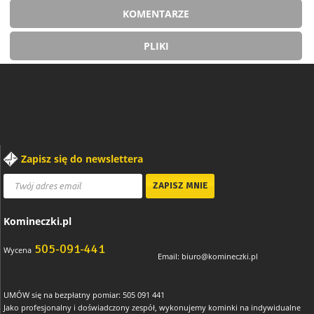
KOMENTARZE
PLIKI
Zapisz się do newslettera
Komineczki.pl
505-091-441
Wycena
Email:
biuro@komineczki.pl
UMÓW się na bezpłatny pomiar: 505 091 441
Jako profesjonalny i doświadczony zespół, wykonujemy kominki na indywidualne