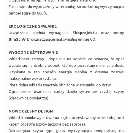
urządzeń, a następnie wyginane na giętarkach CNC.
Front wkładu wyposażony w ceramikę żaroodporną wytrzymująca
temperaturę do 800°C.
EKOLOGICZNE SPALANIE
Urządzenie spełnia wymagania
Ekoprojektu
oraz normy
BImSchV 2
, wyznaczającej maksymalną emisję CO.
WYGODNE UŻYTKOWANIE
Wkład bezrusztowy - dopalanie na popiele, co oznacza, że opał
wypala się na drobny popiół, którego pozostaje minimalna ilość.
Uzyskana w ten sposób energia cieplna z drewna zostaje
maksymalnie wykorzystana.
Płyta dolna wkładu znacznie obniżona w stosunku do drzwi.
Ograniczenie osadzanie sadzy dzięki systemowi czystej szyby
(kierownica powietrza).
NOWOCZESNY DESIGN
Wkład kominkowy z dwoma szybami zestawionymi ze sobą pod
kątem prostym (szyby łączone bez szprosa).
Dekoracyjna szyba typu glass wytrzymująca temperaturę do