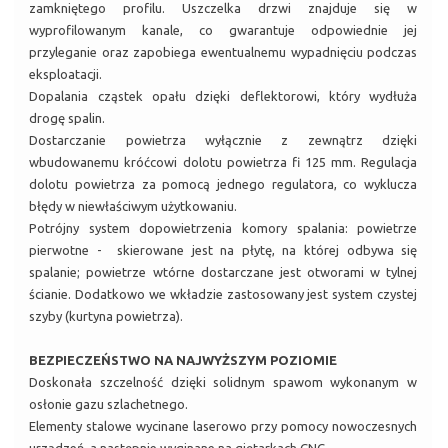
zamkniętego profilu. Uszczelka drzwi znajduje się w
wyprofilowanym kanale, co gwarantuje odpowiednie jej
przyleganie oraz zapobiega ewentualnemu wypadnięciu podczas
eksploatacji.
Dopalania cząstek opału dzięki deflektorowi, który wydłuża
drogę spalin.
Dostarczanie powietrza wyłącznie z zewnątrz dzięki
wbudowanemu króćcowi dolotu powietrza fi 125 mm. Regulacja
dolotu powietrza za pomocą jednego regulatora, co wyklucza
błędy w niewłaściwym użytkowaniu.
Potrójny system dopowietrzenia komory spalania: powietrze
pierwotne - skierowane jest na płytę, na której odbywa się
spalanie; powietrze wtórne dostarczane jest otworami w tylnej
ścianie. Dodatkowo we wkładzie zastosowany jest system czystej
szyby (kurtyna powietrza).
BEZPIECZEŃSTWO NA NAJWYŻSZYM POZIOMIE
Doskonała szczelność dzięki solidnym spawom wykonanym w
osłonie gazu szlachetnego.
Elementy stalowe wycinane laserowo przy pomocy nowoczesnych