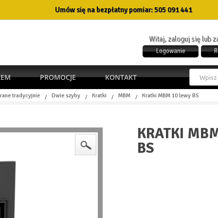
Umów się na bezpłatny pomiar:
505 091 441
Witaj, zaloguj się lub 
Logowanie
R
ŻEM
PROMOCJE
KONTAKT
rane tradycyjnie
Dwie szyby
Kratki
MBM
Kratki MBM 10 lewy BS
/
/
/
/
KRATKI MBM
BS