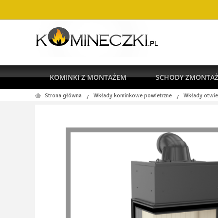
KOMINKI Z MONTAŻEM
SCHODY ZMONTA
Strona główna
Wkłady kominkowe powietrzne
Wkłady otwie
/
/
RODO