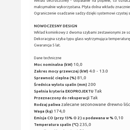
Wkład bezrusztowy - dopalanie na popiele, co oznacz
maksymalnie wykorzystana. Płyta dolna wkładu znacznie
Ograniczenie osadzanie sadzy dzięki systemowi czystej s
NOWOCZESNY DESIGN
Wkład kominkowy z dwoma szybami zestawionymi ze sob
Dekoracyjna szyba typu glass wytrzymująca temperaturę
Gwarancja 5 lat.
Dane techniczne
10,0
Moc nominalna (kW)
4.0 - 13.0
Zakres mocy grzewczej (kW)
81,0
Sprawność cieplna (%)
200
Średnica wylotu spalin (mm)
Tak
Spełnia kryteria EKOPROJEKTU
Tak
Przeznaczony do rekuperacji
zalecane sezonowane drewno liśc
Rodzaj paliwa
174,0
Waga (kg)
0,10
Emisja CO (przy 13% O 2 ) ≤ podawana w %
235,0
Temperatura spalin (℃)