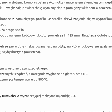
 dzięki wyłożeniu komory spalania Acumotte - materiałem akumulującym cie
i - zwiększają powierzchnię wymiany ciepła pomiędzy wkładem a otoczeniem
konane z zamkniętego profilu. Uszczelka drzwi znajduje się w wyprofilo
cji.
uża drogę spalin.
 wbudowanemu króćcowi dolotu powietrza fi 125 mm. Regulacja dolotu p
trze pierwotne - skierowane jest na płytę, na której odbywa się spalanie;
 szyby (kurtyna powietrza).
ym w osłonie gazu szlachetnego.
zesnych urządzeń, a następnie wyginane na giętarkach CNC.
zymująca temperaturę do 800°C.
my
BImSchV 2
, wyznaczającej maksymalną emisję CO.