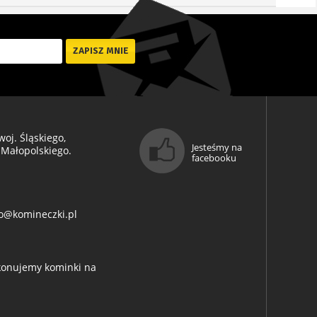
oj. Śląskiego,
Jesteśmy na
 Małopolskiego.
facebooku
o@komineczki.pl
ykonujemy kominki na