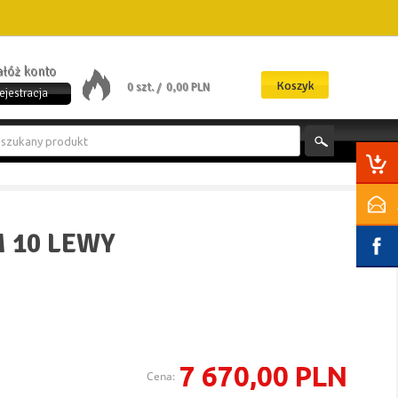
załóż konto
Koszyk
0 szt. /
0,00 PLN
ejestracja
 10 LEWY
7 670,00 PLN
Cena: