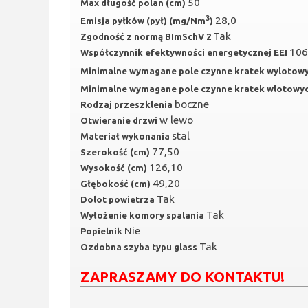
50
Max długość polan (cm)
3
28,0
Emisja pyłków (pył) (mg/Nm
)
Tak
Zgodność z normą BImSchV 2
106
Współczynnik efektywności energetycznej EEI
Minimalne wymagane pole czynne kratek wylotow
Minimalne wymagane pole czynne kratek wlotowy
boczne
Rodzaj przeszklenia
w lewo
Otwieranie drzwi
stal
Materiał wykonania
77,50
Szerokość (cm)
126,10
Wysokość (cm)
49,20
Głębokość (cm)
Tak
Dolot powietrza
Tak
Wyłożenie komory spalania
Nie
Popielnik
Tak
Ozdobna szyba typu glass
ZAPRASZAMY DO KONTAKTU!