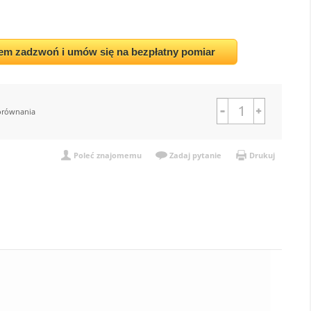
em zadzwoń i umów się na bezpłatny pomiar
orównania
Poleć znajomemu
Zadaj pytanie
Drukuj