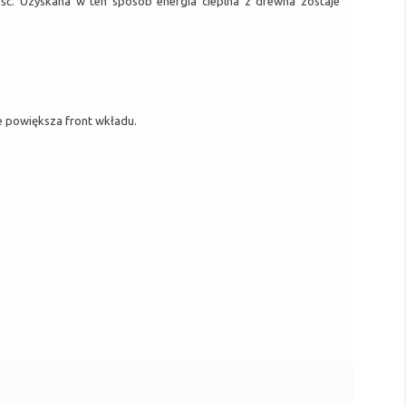
ość. Uzyskana w ten sposób energia cieplna z drewna zostaje
e powiększa front wkładu.