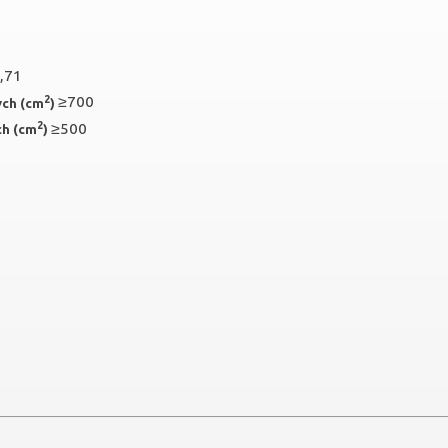
,71
2
≥700
ych (cm
)
2
≥500
ch (cm
)