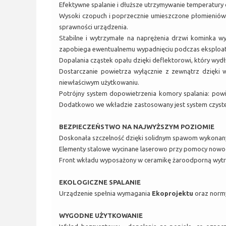
Efektywne spalanie i dłuższe utrzymywanie temperatury
Wysoki czopuch i poprzecznie umieszczone płomieniówk
sprawności urządzenia.
Stabilne i wytrzymałe na naprężenia drzwi kominka wy
zapobiega ewentualnemu wypadnięciu podczas eksploata
Dopalania cząstek opału dzięki deflektorowi, który wydł
Dostarczanie powietrza wyłącznie z zewnątrz dzięki
niewłaściwym użytkowaniu.
Potrójny system dopowietrzenia komory spalania: powie
Dodatkowo we wkładzie zastosowany jest system czystej
BEZPIECZEŃSTWO NA NAJWYŻSZYM POZIOMIE
Doskonała szczelność dzięki solidnym spawom wykonan
Elementy stalowe wycinane laserowo przy pomocy nowoc
Front wkładu wyposażony w ceramikę żaroodporną wytr
EKOLOGICZNE SPALANIE
Urządzenie spełnia wymagania
Ekoprojektu
oraz nor
WYGODNE UŻYTKOWANIE