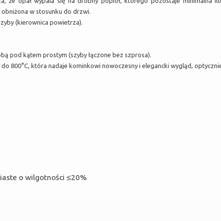
a, że opał wypala się na drobny popiół, którego pozostaje minimalna il
 obniżona w stosunku do drzwi.
zyby (kierownica powietrza).
ą pod kątem prostym (szyby łączone bez szprosa).
 do 800°C, która nadaje kominkowi nowoczesny i elegancki wygląd, optyczni
iaste o wilgotności ≤20%