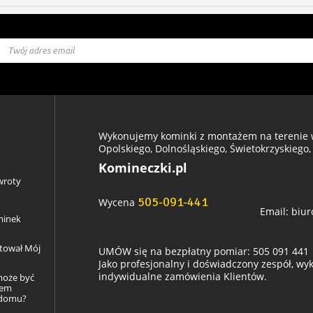
Wykonujemy kominki z montażem na terenie w
Opolskiego, Dolnośląskiego, Świetokrzyskiego,
Komineczki.pl
wroty
505-091-441
Wycena
Email:
biur
minek
ztował Mój
UMÓW się na bezpłatny pomiar: 505 091 441
Jako profesjonalny i doświadczony zespół, w
indywidualne zamówienia Klientów.
może być
łem
 domu?