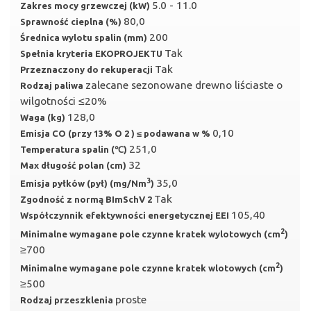
5.0 - 11.0
Zakres mocy grzewczej (kW)
80,0
Sprawność cieplna (%)
200
Średnica wylotu spalin (mm)
Tak
Spełnia kryteria EKOPROJEKTU
Tak
Przeznaczony do rekuperacji
zalecane sezonowane drewno liściaste o
Rodzaj paliwa
wilgotności ≤20%
128,0
Waga (kg)
0,10
Emisja CO (przy 13% O 2 ) ≤ podawana w %
251,0
Temperatura spalin (℃)
32
Max długość polan (cm)
3
35,0
Emisja pyłków (pył) (mg/Nm
)
Tak
Zgodność z normą BImSchV 2
105,40
Współczynnik efektywności energetycznej EEI
2
Minimalne wymagane pole czynne kratek wylotowych (cm
)
≥700
2
Minimalne wymagane pole czynne kratek wlotowych (cm
)
≥500
proste
Rodzaj przeszklenia