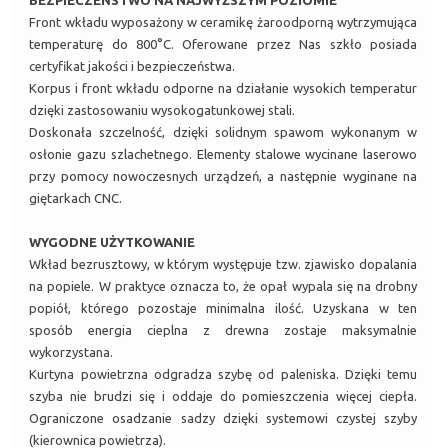
BEZPIECZEŃSTWO NA NAJWYŻSZYM POZIOMIE
Front wkładu wyposażony w ceramikę żaroodporną wytrzymująca
temperaturę do 800°C. Oferowane przez Nas szkło posiada
certyfikat jakości i bezpieczeństwa.
Korpus i front wkładu odporne na działanie wysokich temperatur
dzięki zastosowaniu wysokogatunkowej stali.
Doskonała szczelność, dzięki solidnym spawom wykonanym w
osłonie gazu szlachetnego. Elementy stalowe wycinane laserowo
przy pomocy nowoczesnych urządzeń, a następnie wyginane na
giętarkach CNC.
WYGODNE UŻYTKOWANIE
Wkład bezrusztowy, w którym występuje tzw. zjawisko dopalania
na popiele. W praktyce oznacza to, że opał wypala się na drobny
popiół, którego pozostaje minimalna ilość. Uzyskana w ten
sposób energia cieplna z drewna zostaje maksymalnie
wykorzystana.
Kurtyna powietrzna odgradza szybę od paleniska. Dzięki temu
szyba nie brudzi się i oddaje do pomieszczenia więcej ciepła.
Ograniczone osadzanie sadzy dzięki systemowi czystej szyby
(kierownica powietrza).