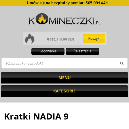
Umów się na bezpłatny pomiar:
505 091 441
Koszyk
0 szt. /
0,00 PLN
Logowanie
Rejestracja
MENU
KATEGORIE
Kratki NADIA 9