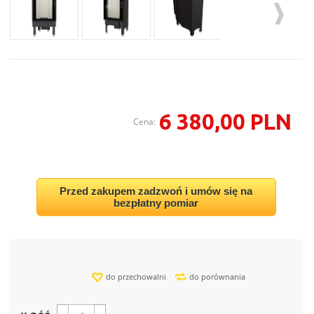
6 380,00 PLN
Cena:
Przed zakupem zadzwoń i umów się na
bezpłatny pomiar
do przechowalni
do porównania