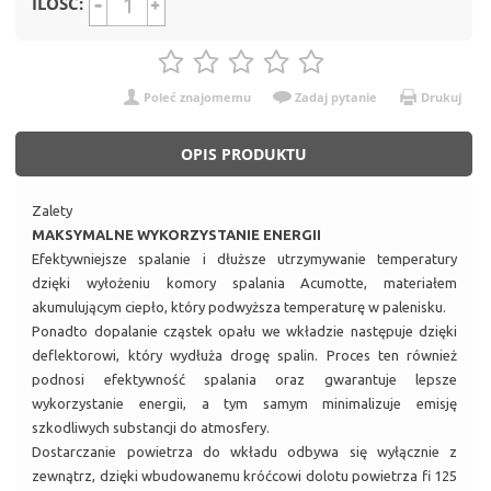
ILOŚĆ:
Poleć znajomemu
Zadaj pytanie
Drukuj
OPIS PRODUKTU
Zalety
MAKSYMALNE WYKORZYSTANIE ENERGII
Efektywniejsze spalanie i dłuższe utrzymywanie temperatury
dzięki wyłożeniu komory spalania Acumotte, materiałem
akumulującym ciepło, który podwyższa temperaturę w palenisku.
Ponadto dopalanie cząstek opału we wkładzie następuje dzięki
deflektorowi, który wydłuża drogę spalin. Proces ten również
podnosi efektywność spalania oraz gwarantuje lepsze
wykorzystanie energii, a tym samym minimalizuje emisję
szkodliwych substancji do atmosfery.
Dostarczanie powietrza do wkładu odbywa się wyłącznie z
zewnątrz, dzięki wbudowanemu króćcowi dolotu powietrza fi 125