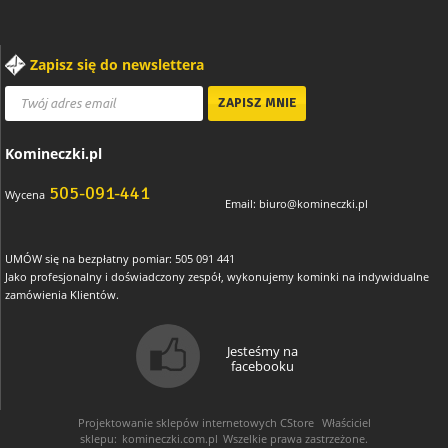
Zapisz się do newslettera
Komineczki.pl
505-091-441
Wycena
Email:
biuro@komineczki.pl
UMÓW się na bezpłatny pomiar: 505 091 441
Jako profesjonalny i doświadczony zespół, wykonujemy kominki na indywidualne
zamówienia Klientów.
Jesteśmy na
facebooku
Projektowanie sklepów internetowych
CStore
Właściciel
sklepu:
komineczki.com.pl
Wszelkie prawa zastrzeżone.