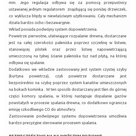
mm. Jego regulacja odbywa się za pomocą przepustnicy
ustawianej jednym regulatorem znajdującą się poniżej drzwiczek,
co wyklucza błędy w niewłaściwym użytkowaniu. Cały mechanizm
działa bardzo cicho i bezawaryjnie.
Wkład posiada podwójny system dopowietrzenia.
Powietrze pierwotne, ułatwiające rozpalanie drewna, dostarczane
jest na całej szerokości paleniska poprzez szczelinę w listwie,
stanowiącej płotek oraz przez listwę napowietrzającą
umieszczoną na tylnej ścianie paleniska tuz nad płytą, na której
odbywa się spalanie.
Dodatkowo we wkładzie zastosowany jest system czystej szyby
(kurtyna powietrza), czyli powietrze dostarczane jest
bezpośrednio na szybę poprzez system kanałów umieszczonych
na bokach kominka . W ten sposób dostarczany jest tlen do górnej
części komory spalania, w której następuje dopalanie gazów
powstałych w procesie spalania drewna, co dodatkowo ogranicza
emisję szkodliwego CO do atmosfery.
Zastosowanie podwójnego systemu dopowietrzenia umożliwia
bardzo precyzyjne sterowanie procesem spalania.