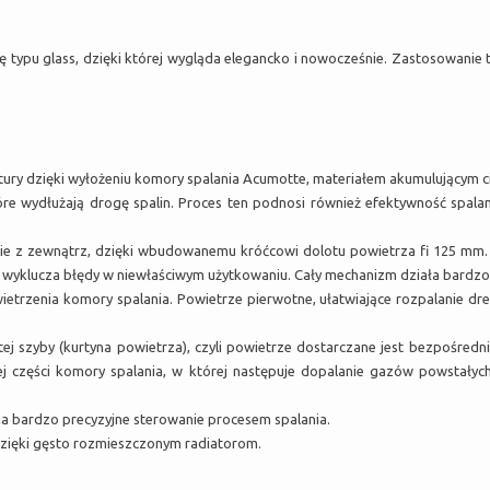
 typu glass, dzięki której wygląda elegancko i nowocześnie. Zastosowanie 
tury dzięki wyłożeniu komory spalania Acumotte, materiałem akumulującym c
re wydłużają drogę spalin. Proces ten podnosi również efektywność spalan
.
ie z zewnątrz, dzięki wbudowanemu króćcowi dolotu powietrza fi 125 mm. 
o wyklucza błędy w niewłaściwym użytkowaniu. Cały mechanizm działa bardzo 
trzenia komory spalania. Powietrze pierwotne, ułatwiające rozpalanie d
j szyby (kurtyna powietrza), czyli powietrze dostarczane jest bezpośre
ej części komory spalania, w której następuje dopalanie gazów powstałyc
a bardzo precyzyjne sterowanie procesem spalania.
zięki gęsto rozmieszczonym radiatorom.