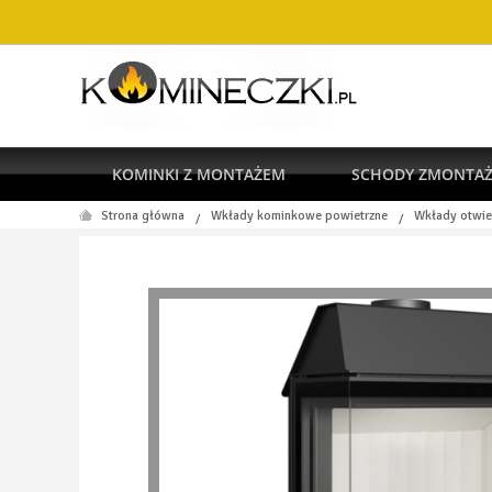
KOMINKI Z MONTAŻEM
SCHODY ZMONTA
Strona główna
Wkłady kominkowe powietrzne
Wkłady otwie
/
/
RODO