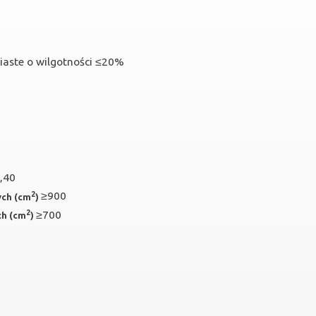
iaste o wilgotności ≤20%
,40
2
≥900
ych (cm
)
2
≥700
ch (cm
)