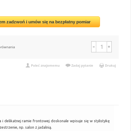
em zadzwoń i umów się na bezpłatny pomiar
orównania
Poleć znajomemu
Zadaj pytanie
Drukuj
 delikatnej ramie frontowej doskonale wpisuje się w stylistykę
trzenie, np. salon z jadalnią.