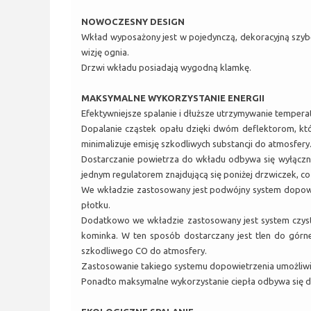
NOWOCZESNY DESIGN
Wkład wyposażony jest w pojedynczą, dekoracyjną szybę
wizję ognia.
Drzwi wkładu posiadają wygodną klamkę.
MAKSYMALNE WYKORZYSTANIE ENERGII
Efektywniejsze spalanie i dłuższe utrzymywanie tempera
Dopalanie cząstek opału dzięki dwóm deflektorom, któ
minimalizuje emisję szkodliwych substancji do atmosfery
Dostarczanie powietrza do wkładu odbywa się wyłączn
jednym regulatorem znajdującą się poniżej drzwiczek, c
We wkładzie zastosowany jest podwójny system dopowie
płotku.
Dodatkowo we wkładzie zastosowany jest system czyste
kominka. W ten sposób dostarczany jest tlen do górn
szkodliwego CO do atmosfery.
Zastosowanie takiego systemu dopowietrzenia umożliwi
Ponadto maksymalne wykorzystanie ciepła odbywa się d