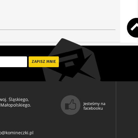
oj. Śląskiego,
Jesteśmy na
 Małopolskiego.
facebooku
o@komineczki.pl