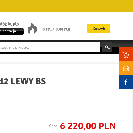
załóż konto
Koszyk
0 szt. /
0,00 PLN
ejestracja
 12 LEWY BS
6 220,00 PLN
Cena: