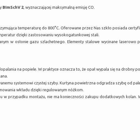
my
BImSchV 2
, wyznaczającej maksymalną emisję CO.
mująca temperaturę do 800°C. Oferowane przez Nas szkło posiada certyfika
mperatur dzięki zastosowaniu wysokogatunkowej stali.
anym w osłonie gazu szlachetnego. Elementy stalowe wycinane laserowo 
palania na popiele. W praktyce oznacza to, że opał wypala się na drobny po
tana.
nemu systemowi czystej szyby. Kurtyna powietrzna odgradza szybę od paleni
omowania wkładu dzięki regulowanym nóżkom.
mu w przypadku montażu, nie ma konieczności zakupu dodatkowych kolan.