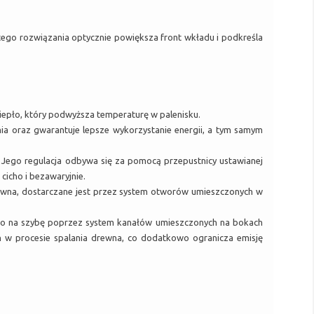
tego rozwiązania optycznie powiększa front wkładu i podkreśla
iepło, który podwyższa temperaturę w palenisku.
ia oraz gwarantuje lepsze wykorzystanie energii, a tym samym
Jego regulacja odbywa się za pomocą przepustnicy ustawianej
cicho i bezawaryjnie.
rewna, dostarczane jest przez system otworów umieszczonych w
dnio na szybę poprzez system kanałów umieszczonych na bokach
h w procesie spalania drewna, co dodatkowo ogranicza emisję