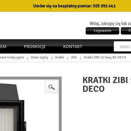
Umów się na bezpłatny pomiar:
505 091 441
Witaj, zaloguj się lub 
Logowanie
R
ŻEM
PROMOCJE
KONTAKT
rane tradycyjnie
Dwie szyby
Kratki
Zibi
Kratki ZIBI 12 lewy BS DECO
/
/
/
/
KRATKI ZIBI
DECO