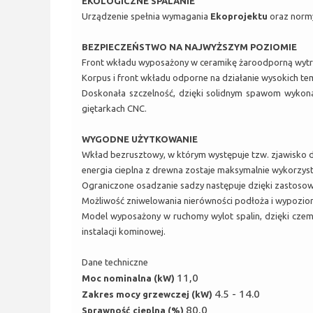
EKOLOGICZNE SPALANIE
Urządzenie spełnia wymagania
Ekoprojektu
oraz nor
BEZPIECZEŃSTWO NA NAJWYŻSZYM POZIOMIE
Front wkładu wyposażony w ceramikę żaroodporną wytrzy
Korpus i front wkładu odporne na działanie wysokich te
Doskonała szczelność, dzięki solidnym spawom wykon
giętarkach CNC.
WYGODNE UŻYTKOWANIE
Wkład bezrusztowy, w którym występuje tzw. zjawisko do
energia cieplna z drewna zostaje maksymalnie wykorzys
Ograniczone osadzanie sadzy następuje dzięki zastosowa
Możliwość zniwelowania nierówności podłoża i wypozi
Model wyposażony w ruchomy wylot spalin, dzięki cze
instalacji kominowej.
Dane techniczne
11,0
Moc nominalna (kW)
4.5 - 14.0
Zakres mocy grzewczej (kW)
80,0
Sprawność cieplna (%)