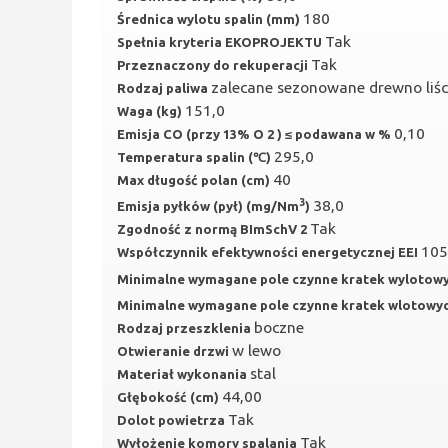
180
Średnica wylotu spalin (mm)
Tak
Spełnia kryteria EKOPROJEKTU
Tak
Przeznaczony do rekuperacji
zalecane sezonowane drewno liśc
Rodzaj paliwa
151,0
Waga (kg)
0,10
Emisja CO (przy 13% O 2 ) ≤ podawana w %
295,0
Temperatura spalin (℃)
40
Max długość polan (cm)
3
38,0
Emisja pyłków (pył) (mg/Nm
)
Tak
Zgodność z normą BImSchV 2
105
Współczynnik efektywności energetycznej EEI
Minimalne wymagane pole czynne kratek wylotow
Minimalne wymagane pole czynne kratek wlotowy
boczne
Rodzaj przeszklenia
w lewo
Otwieranie drzwi
stal
Materiał wykonania
44,00
Głębokość (cm)
Tak
Dolot powietrza
Tak
Wyłożenie komory spalania