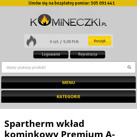
Umów się na bezpłatny pomiar:
505 091 441
Koszyk
0 szt. /
0,00 PLN
Logowanie
Rejestracja
MENU
KATEGORIE
Spartherm wkład
kominkowy Premium A-