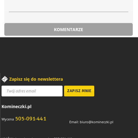
KOMENTARZE
Zapisz się do newslettera
Komineczki.pl
505-091-441
Wycena
Email:
biuro@komineczki.pl