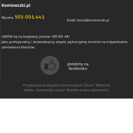
Komineczki.pl
505-091-441
Wycena
Email:
biuro@komineczki.pl
UMÓW się na bezpłatny pomiar: 505 091 441
Jako profesjonalny i doświadczony zespół, wykonujemy kominki na indywidualne
zamówienia Klientów.
Jesteśmy na
facebooku
Projektowanie sklepów internetowych
CStore
Właściciel
sklepu:
komineczki.com.pl
Wszelkie prawa zastrzeżone.