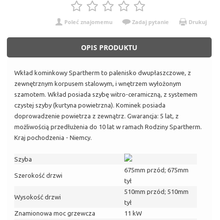
Poleć znajomemu
Zadaj pytanie
Drukuj
OPIS PRODUKTU
Wkład kominkowy Spartherm to palenisko dwupłaszczowe, z
zewnętrznym korpusem stalowym, i wnętrzem wyłożonym
szamotem. Wkład posiada szybę witro-ceramiczną, z systemem
czystej szyby (kurtyna powietrzna). Kominek posiada
doprowadzenie powietrza z zewnątrz. Gwarancja: 5 lat, z
możliwością przedłużenia do 10 lat w ramach Rodziny Spartherm.
Kraj pochodzenia - Niemcy.
Szyba
675mm przód; 675mm
Szerokość drzwi
tył
510mm przód; 510mm
Wysokość drzwi
tył
Znamionowa moc grzewcza
11 kW