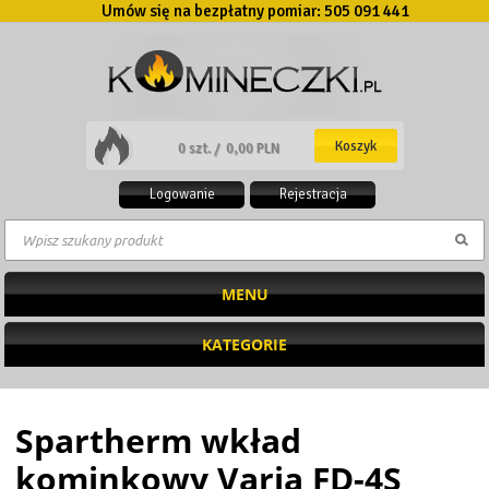
Umów się na bezpłatny pomiar:
505 091 441
Koszyk
0 szt. /
0,00 PLN
Logowanie
Rejestracja
MENU
KATEGORIE
Spartherm wkład
kominkowy Varia FD-4S