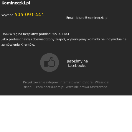
Komineczki.pl
505-091-441
Wycena
Email:
biuro@komineczki.pl
UMÓW się na bezpłatny pomiar: 505 091 441
Jako profesjonalny i doświadczony zespół, wykonujemy kominki na indywidualne
zamówienia Klientów.
Jesteśmy na
facebooku
Projektowanie sklepów internetowych
CStore
Właściciel
sklepu:
komineczki.com.pl
Wszelkie prawa zastrzeżone.