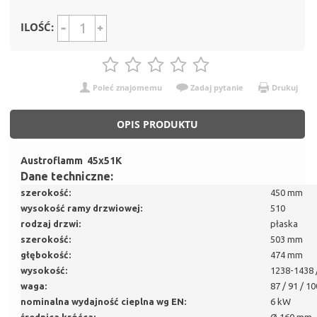
ILOŚĆ:
Poleć znajomemu
Zadaj pytanie
Drukuj
OPIS PRODUKTU
Austroflamm 45x51K
Dane techniczne:
szerokość:
450 mm
wysokość ramy drzwiowej:
510
rodzaj drzwi:
płaska
szerokość:
503 mm
głębokość:
474 mm
wysokość:
1238-1438 
waga:
87 / 91 / 1
nominalna wydajność cieplna wg EN:
6 kW