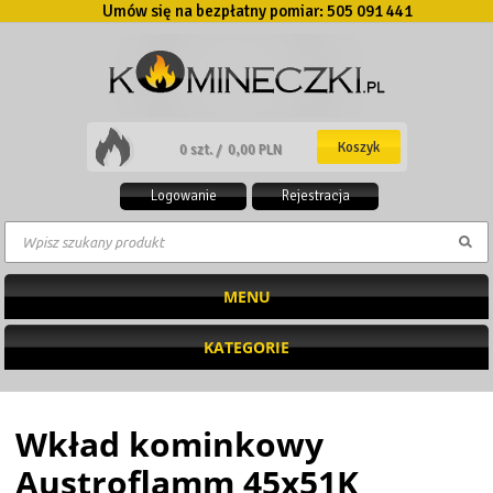
Umów się na bezpłatny pomiar:
505 091 441
Koszyk
0 szt. /
0,00 PLN
Logowanie
Rejestracja
MENU
KATEGORIE
Wkład kominkowy
Austroflamm 45x51K