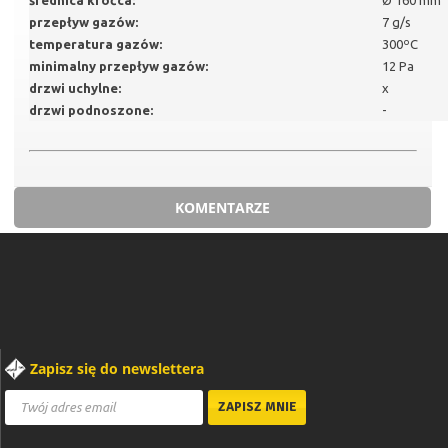
średnica króćca:
Ø 160 mm
przepływ gazów:
7 g/s
temperatura gazów:
300ºC
minimalny przepływ gazów:
12 Pa
drzwi uchylne:
x
drzwi podnoszone:
-
KOMENTARZE
Zapisz się do newslettera