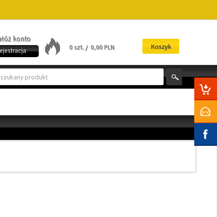
załóż konto
Koszyk
0 szt. /
0,00 PLN
ejestracja