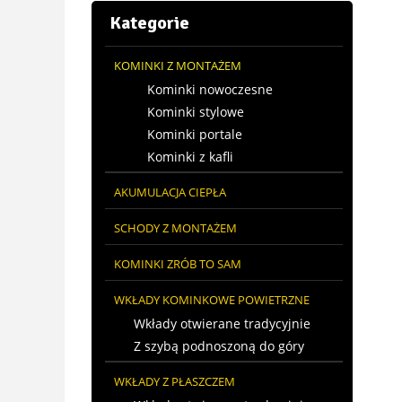
Kategorie
KOMINKI Z MONTAŻEM
Kominki nowoczesne
Kominki stylowe
Kominki portale
Kominki z kafli
AKUMULACJA CIEPŁA
SCHODY Z MONTAŻEM
KOMINKI ZRÓB TO SAM
WKŁADY KOMINKOWE POWIETRZNE
Wkłady otwierane tradycyjnie
Z szybą podnoszoną do góry
WKŁADY Z PŁASZCZEM