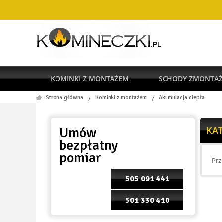
KOMINKI Z MONTAŻEM
SCHODY ZMONTA
Strona główna
Kominki z montażem
Akumulacja ciepła
/
/
RODO
Umów
KA
bezpłatny
pomiar
Prz
505 091 441
501 330 410