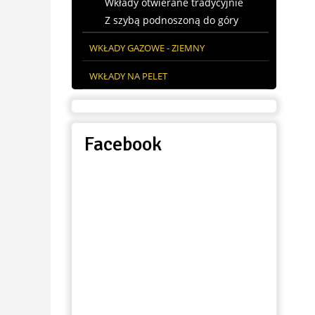
Wkłady otwierane tradycyjnie
Z szybą podnoszoną do góry
WKŁADY GAZOWE - ZIEMNY
WKŁADY NA PELET
Blog
Facebook