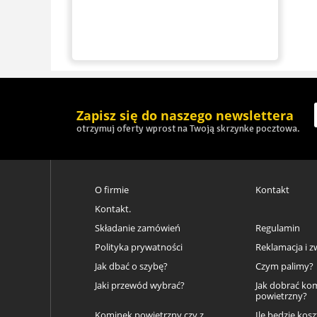
Zapisz się do naszego newslettera
otrzymuj oferty wprost na Twoją skrzynke pocztowa.
O firmie
Kontakt
Kontakt.
Składanie zamówień
Regulamin
Polityka prywatności
Reklamacja i z
Jak dbać o szybę?
Czym palimy?
Jaki przewód wybrać?
Jak dobrać ko
powietrzny?
Kominek powietrzny czy z
Ile będzie kos