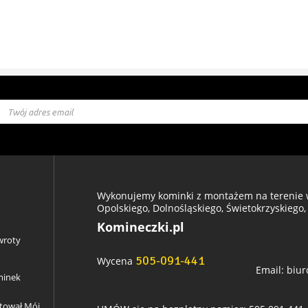
Wykonujemy kominki z montażem na terenie w
Opolskiego, Dolnośląskiego, Świetokrzyskiego,
Komineczki.pl
wroty
505-091-441
Wycena
Email:
biur
minek
ztował Mój