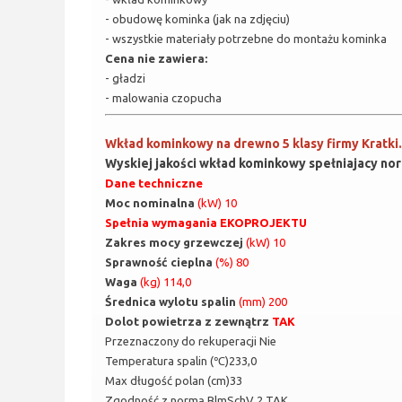
- obudowę kominka (jak na zdjęciu)
- wszystkie materiały potrzebne do montażu kominka
Cena nie zawiera:
- gładzi
- malowania czopucha
Wkład kominkowy na drewno 5 klasy firmy Kratki
Wyskiej jakości wkład kominkowy spełniajacy no
Dane techniczne
Moc nominalna
(kW) 10
Spełnia wymagania EKOPROJEKTU
Zakres mocy grzewczej
(kW) 10
Sprawność cieplna
(%) 80
Waga
(kg) 114,0
Średnica wylotu spalin
(mm) 200
Dolot powietrza z zewnątrz
TAK
Przeznaczony do rekuperacji Nie
Temperatura spalin (℃)233,0
Max długość polan (cm)33
Zgodność z normą BlmSchV 2 TAK