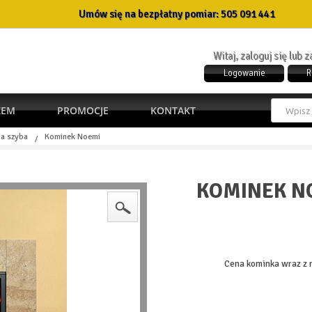
Umów się na bezpłatny pomiar:
505 091 441
Witaj, zaloguj się lub 
Logowanie
R
ŻEM
PROMOCJE
KONTAKT
a szyba
Kominek Noemi
/
KOMINEK N
Cena kominka wraz z