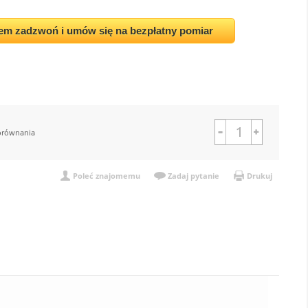
em zadzwoń i umów się na bezpłatny pomiar
orównania
Poleć znajomemu
Zadaj pytanie
Drukuj