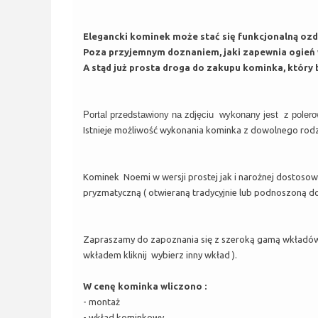
Elegancki kominek może stać się funkcjonalną oz
Poza przyjemnym doznaniem, jaki zapewnia ogień w
A stąd już prosta droga do zakupu kominka, który b
Portal przedstawiony na zdjęciu wykonany jest z pole
Istnieje możliwość wykonania kominka z dowolnego rodz
Kominek Noemi w wersji prostej jak i narożnej dostoso
pryzmatyczną ( otwieraną tradycyjnie lub podnoszoną do
Zapraszamy do zapoznania się z szeroką gamą wkładów
wkładem kliknij wybierz inny wkład ).
W cenę kominka wliczono :
- montaż
- wkład kominkowy