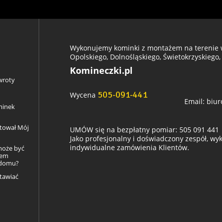
Wykonujemy kominki z montażem na terenie w
Opolskiego, Dolnośląskiego, Świetokrzyskiego,
Komineczki.pl
wroty
505-091-441
Wycena
Email:
biur
minek
ztował Mój
UMÓW się na bezpłatny pomiar: 505 091 441
Jako profesjonalny i doświadczony zespół, w
indywidualne zamówienia Klientów.
może być
łem
 domu?
tawiać