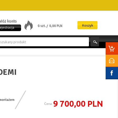
załóż konto
Koszyk
0 szt. /
0,00 PLN
ejestracja
OEMI
 montażem
9 700,00 PLN
Cena