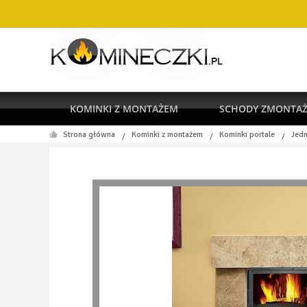
KOMINKI Z MONTAŻEM
SCHODY ZMONTA
Strona główna
Kominki z montażem
Kominki portale
Jedn
/
/
/
RODO