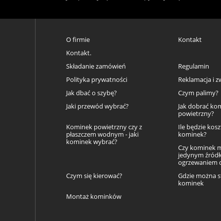
O firmie
Kontakt
Kontakt.
Składanie zamówień
Regulamin
Polityka prywatności
Reklamacja i z
Jak dbać o szybę?
Czym palimy?
Jaki przewód wybrać?
Jak dobrać ko
powietrzny?
Kominek powietrzny czy z
Ile będzie kos
płaszczem wodnym - jaki
kominek?
kominek wybrać?
Czy kominek 
jedynym źród
ogrzewaniem
Czym się kierować?
Gdzie można s
kominek
Montaż kominków