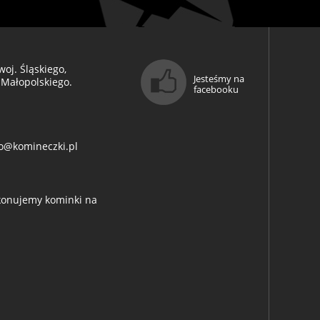
oj. Śląskiego,
Jesteśmy na
 Małopolskiego.
facebooku
o@komineczki.pl
ykonujemy kominki na