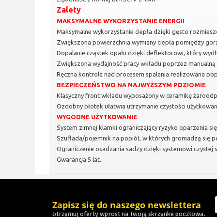
Zalety
MAKSYMALNE WYKORZYSTANIE ENERGII
Maksymalne wykorzystanie ciepła dzięki gęsto rozmies
Zwiększona powierzchnia wymiany ciepła pomiędzy gor
Dopalanie cząstek opału dzięki deflektorowi, który wydł
Zwiększona wydajność pracy wkładu poprzez manualną r
Ręczna kontrola nad procesem spalania realizowana pop
BEZPIECZEŃSTWO NA NAJWYŻSZYM POZIOMIE
Klasyczny front wkładu wyposażony w ceramikę żaroodp
Ozdobny płotek ułatwia utrzymanie czystości użytkowa
WYGODNE UŻYTKOWANIE
System zimnej klamki ograniczający ryzyko oparzenia się,
Szuflada/pojemnik na popiół, w których gromadzą się p
Ograniczenie osadzania sadzy dzięki systemowi czystej s
Gwarancja 5 lat.
Zapisz się do naszego newslettera
otrzymuj oferty wprost na Twoją skrzynke pocztowa.