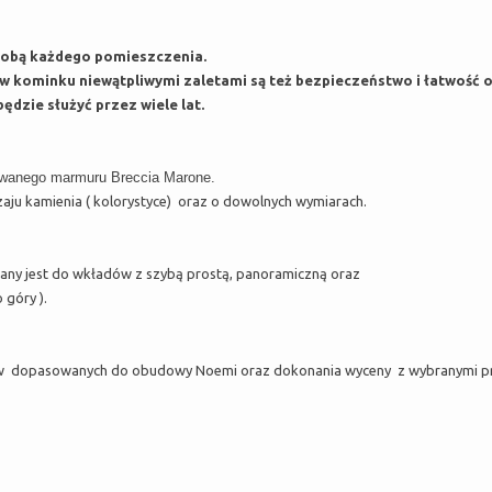
dobą każdego pomieszczenia.
 kominku niewątpliwymi zaletami są też bezpieczeństwo i łatwość o
ędzie służyć przez wiele lat.
rowanego marmuru Breccia Marone.
aju kamienia ( kolorystyce) oraz o dowolnych wymiarach.
wany jest do wkładów z szybą prostą, panoramiczną oraz
 góry ).
 dopasowanych do obudowy Noemi oraz dokonania wyceny z wybranymi prze