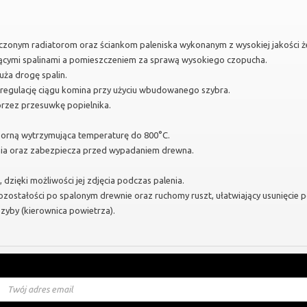
zczonym radiatorom oraz ściankom paleniska wykonanym z wysokiej jakości ż
ącymi spalinami a pomieszczeniem za sprawą wysokiego czopucha.
uża drogę spalin.
egulację ciągu komina przy użyciu wbudowanego szybra.
rzez przesuwkę popielnika.
orną wytrzymująca temperaturę do 800°C.
nia oraz zabezpiecza przed wypadaniem drewna.
 dzięki możliwości jej zdjęcia podczas palenia.
ozostałości po spalonym drewnie oraz ruchomy ruszt, ułatwiający usunięcie p
zyby (kierownica powietrza).