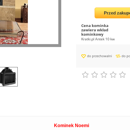
Przed zakup
Cena kominka
zawiera wkład
kominkowy
Kratki.pl Antek 10 kw
do przechowalni
do p
Kominek Noemi