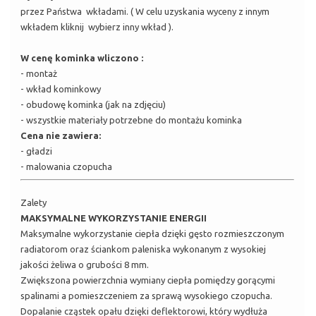
przez Państwa wkładami. ( W celu uzyskania wyceny z innym
wkładem kliknij wybierz inny wkład ).
W cenę kominka wliczono :
- montaż
- wkład kominkowy
- obudowę kominka (jak na zdjęciu)
- wszystkie materiały potrzebne do montażu kominka
Cena nie zawiera:
- gładzi
- malowania czopucha
Zalety
MAKSYMALNE WYKORZYSTANIE ENERGII
Maksymalne wykorzystanie ciepła dzięki gęsto rozmieszczonym
radiatorom oraz ściankom paleniska wykonanym z wysokiej
jakości żeliwa o grubości 8 mm.
Zwiększona powierzchnia wymiany ciepła pomiędzy gorącymi
spalinami a pomieszczeniem za sprawą wysokiego czopucha.
Dopalanie cząstek opału dzięki deflektorowi, który wydłuża