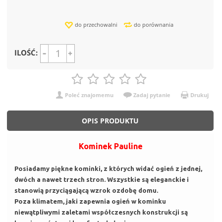
do przechowalni
do porównania
ILOŚĆ:
Poleć znajomemu
Zadaj pytanie
Drukuj
OPIS PRODUKTU
Kominek Pauline
Posiadamy piękne kominki, z których widać ogień z jednej,
dwóch a nawet trzech stron. Wszystkie są eleganckie i
stanowią przyciągającą wzrok ozdobę domu.
Poza klimatem, jaki zapewnia ogień w kominku
niewątpliwymi zaletami współczesnych konstrukcji są