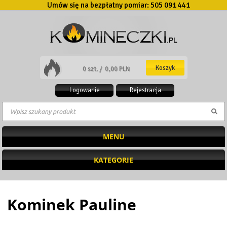
Umów się na bezpłatny pomiar:
505 091 441
Koszyk
0 szt. /
0,00 PLN
Logowanie
Rejestracja
MENU
KATEGORIE
Kominek Pauline