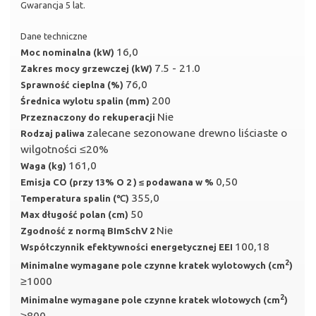
Gwarancja 5 lat.
Dane techniczne
16,0
Moc nominalna (kW)
7.5 - 21.0
Zakres mocy grzewczej (kW)
76,0
Sprawność cieplna (%)
200
Średnica wylotu spalin (mm)
Nie
Przeznaczony do rekuperacji
zalecane sezonowane drewno liściaste o
Rodzaj paliwa
wilgotności ≤20%
161,0
Waga (kg)
0,50
Emisja CO (przy 13% O 2 ) ≤ podawana w %
355,0
Temperatura spalin (℃)
50
Max długość polan (cm)
Nie
Zgodność z normą BImSchV 2
100,18
Współczynnik efektywności energetycznej EEI
2
Minimalne wymagane pole czynne kratek wylotowych (cm
)
≥1000
2
Minimalne wymagane pole czynne kratek wlotowych (cm
)
≥800