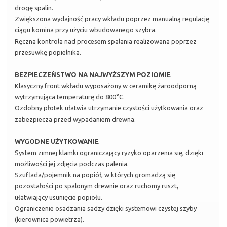
drogę spalin.
Zwiększona wydajność pracy wkładu poprzez manualną regulację
ciągu komina przy użyciu wbudowanego szybra.
Ręczna kontrola nad procesem spalania realizowana poprzez
przesuwkę popielnika.
BEZPIECZEŃSTWO NA NAJWYŻSZYM POZIOMIE
Klasyczny front wkładu wyposażony w ceramikę żaroodporną
wytrzymująca temperaturę do 800°C.
Ozdobny płotek ułatwia utrzymanie czystości użytkowania oraz
zabezpiecza przed wypadaniem drewna.
WYGODNE UŻYTKOWANIE
System zimnej klamki ograniczający ryzyko oparzenia się, dzięki
możliwości jej zdjęcia podczas palenia.
Szuflada/pojemnik na popiół, w których gromadzą się
pozostałości po spalonym drewnie oraz ruchomy ruszt,
ułatwiający usunięcie popiołu.
Ograniczenie osadzania sadzy dzięki systemowi czystej szyby
(kierownica powietrza).