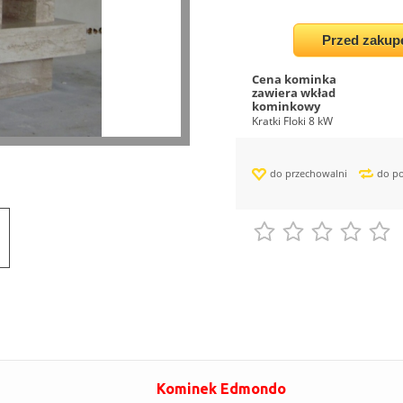
Przed zakup
Cena kominka
zawiera wkład
kominkowy
Kratki Floki 8 kW
do przechowalni
do p
Kominek Edmondo