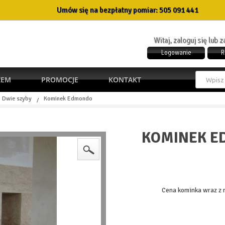
Umów się na bezpłatny pomiar:
505 091 441
Witaj, zaloguj się lub 
Logowanie
R
ŻEM
PROMOCJE
KONTAKT
Dwie szyby
Kominek Edmondo
/
KOMINEK 
Cena kominka wraz z