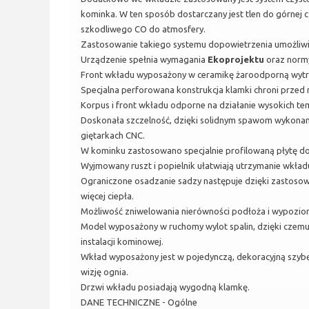
kominka. W ten sposób dostarczany jest tlen do górnej 
szkodliwego CO do atmosfery.
Zastosowanie takiego systemu dopowietrzenia umożliwi
Urządzenie spełnia wymagania
Ekoprojektu
oraz nor
Front wkładu wyposażony w ceramikę żaroodporną wytrzy
Specjalna perforowana konstrukcja klamki chroni prze
Korpus i front wkładu odporne na działanie wysokich te
Doskonała szczelność, dzięki solidnym spawom wykonan
giętarkach CNC.
W kominku zastosowano specjalnie profilowaną płytę do
Wyjmowany ruszt i popielnik ułatwiają utrzymanie wkładu
Ograniczone osadzanie sadzy następuje dzięki zastosowa
więcej ciepła.
Możliwość zniwelowania nierówności podłoża i wypozi
Model wyposażony w ruchomy wylot spalin, dzięki czem
instalacji kominowej.
Wkład wyposażony jest w pojedynczą, dekoracyjną szybę 
wizję ognia.
Drzwi wkładu posiadają wygodną klamkę.
DANE TECHNICZNE - Ogólne