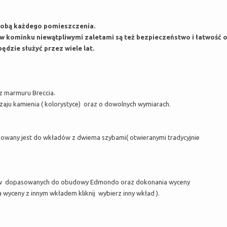
dobą każdego pomieszczenia.
 kominku niewątpliwymi zaletami są też bezpieczeństwo i łatwość o
ędzie służyć przez wiele lat.
 marmuru Breccia.
aju kamienia ( kolorystyce) oraz o dowolnych wymiarach.
sowany jest do wkładów z dwiema szybami( otwieranymi tradycyjnie
ów dopasowanych do obudowy Edmondo oraz dokonania wyceny
 wyceny z innym wkładem kliknij wybierz inny wkład ).