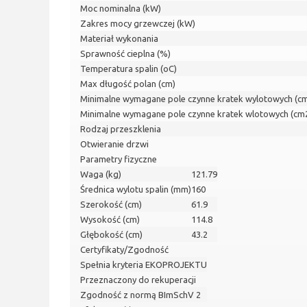
Moc nominalna (kW)
Zakres mocy grzewczej (kW)
Materiał wykonania
Sprawność cieplna (%)
Temperatura spalin (oC)
Max długość polan (cm)
Minimalne wymagane pole czynne kratek wylotowych (c
Minimalne wymagane pole czynne kratek wlotowych (cm
Rodzaj przeszklenia
Otwieranie drzwi
Parametry fizyczne
Waga (kg)
121.79
Średnica wylotu spalin (mm)
160
Szerokość (cm)
61.9
Wysokość (cm)
114.8
Głębokość (cm)
43.2
Certyfikaty/Zgodność
Spełnia kryteria EKOPROJEKTU
Przeznaczony do rekuperacji
Zgodność z normą BImSchV 2