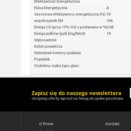
Efektywność Energetyczna
Klasa Energetyczna
A
Sezonowa efektywnosc energetyczna (%)
70
współczynnik EEI
106
Emisja CO (przy 13% O2) ≤ podawana w %
0.08
Emisja pyłków (pył) (mg/Nm3)
19
Wyposażenie
Dolot powietrza
Wyłożenie komory spalania
Popielnik
Ozdobna szyba typu glass
Zapisz się do naszego newslettera
otrzymuj oferty wprost na Twoją skrzynke pocztowa.
O firmie
Kontakt