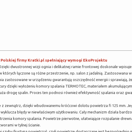
lskiej firmy Kratki.pl spełniający wymogi EkoProjektu
ięki dwustronnej wizji ognia i delikatnej ramie frontowej doskonale wpisuje
tórych łączone są różne przestrzenie, np. salon z jadalnią. Zastosowana w 
ia zastosowane w urządzeniu gwarantują oszczędność energii i sprawiają, ż
atury dzięki wyłożeniu komory spalania TERMOTEC, materiałem akumulującym
uża drogę spalin. Proces ten podnosi również efektywność spalania oraz gwa
 z zewnątrz, dzięki wbudowanemu króćcowi dolotu powietrza fi 125 mm. Je
o wyklucza błędy w niewłaściwym użytkowaniu. Cały mechanizm działa bardzo 
zenia komory spalania. Powietrze pierwotne, ułatwiające rozpalanie drewna
worami w tylnej ścianie.
 szyby (kurtyna powietrza), czyli powietrze dostarczane jest bezpośredni