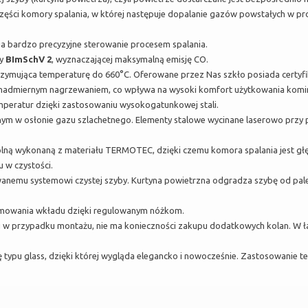
części komory spalania, w której następuje dopalanie gazów powstałych w p
a bardzo precyzyjne sterowanie procesem spalania.
my
BImSchV 2
, wyznaczającej maksymalną emisję CO.
mująca temperaturę do 660°C. Oferowane przez Nas szkło posiada certyfika
d nadmiernym nagrzewaniem, co wpływa na wysoki komfort użytkowania komi
mperatur dzięki zastosowaniu wysokogatunkowej stali.
ym w osłonie gazu szlachetnego. Elementy stalowe wycinane laserowo przy
lną wykonaną z materiału TERMOTEC, dzięki czemu komora spalania jest głęb
 w czystości.
nemu systemowi czystej szyby. Kurtyna powietrzna odgradza szybę od paleni
omowania wkładu dzięki regulowanym nóżkom.
u w przypadku montażu, nie ma konieczności zakupu dodatkowych kolan. W
typu glass, dzięki której wygląda elegancko i nowocześnie. Zastosowanie t