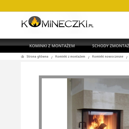
KOMINKI Z MONTAŻEM
SCHODY ZMONTA
Strona główna
Kominki z montażem
Kominki nowoczesne
/
/
/
RODO