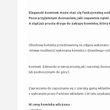
Elegancki kominek może stać się funkcjonalną oz
Poza przyjemnym doznaniem, jaki zapewnia ogień w
A stąd już prosta droga do zakupu kominka, który b
Obudowę kominka przedstawioną na zdjęciu wykonano z
Istnieje możliwość wykonania kominka z dowolnego rodz
Kominek Edmondo w wersji prostej jak i narożnej dosto
lub podnoszonymi do góry ).
Zapraszamy do zapoznania się z szeroką gamą wkład
z wybranymi przez Państwa wkładami. ( W celu uzyskania
W cenę kominka wliczono :
- montaż