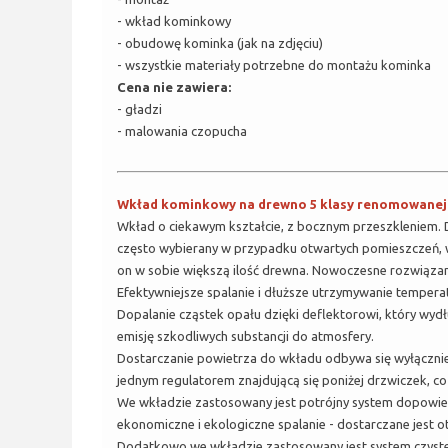
- wkład kominkowy
- obudowę kominka (jak na zdjęciu)
- wszystkie materiały potrzebne do montażu kominka
Cena nie zawiera:
- gładzi
- malowania czopucha
Wkład kominkowy na drewno 5 klasy renomowanej Po
Wkład o ciekawym kształcie, z bocznym przeszkleniem. Dz
często wybierany w przypadku otwartych pomieszczeń, w k
on w sobie większą ilość drewna. Nowoczesne rozwiązan
Efektywniejsze spalanie i dłuższe utrzymywanie temper
Dopalanie cząstek opału dzięki deflektorowi, który wydł
emisję szkodliwych substancji do atmosfery.
Dostarczanie powietrza do wkładu odbywa się wyłącznie
jednym regulatorem znajdującą się poniżej drzwiczek, c
We wkładzie zastosowany jest potrójny system dopowietr
ekonomiczne i ekologiczne spalanie - dostarczane jest ot
Dodatkowo we wkładzie zastosowany jest system czystej