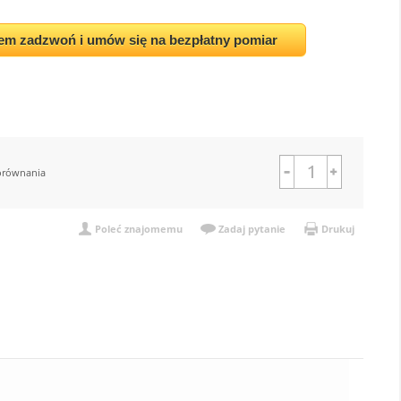
em zadzwoń i umów się na bezpłatny pomiar
orównania
Poleć znajomemu
Zadaj pytanie
Drukuj