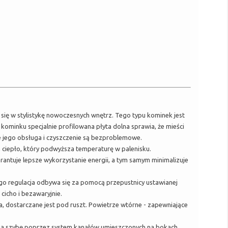
 się w stylistykę nowoczesnych wnętrz. Tego typu kominek jest
kominku specjalnie profilowana płyta dolna sprawia, że mieści
e jego obsługa i czyszczenie są bezproblemowe.
 ciepło, który podwyższa temperaturę w palenisku.
rantuje lepsze wykorzystanie energii, a tym samym minimalizuje
go regulacja odbywa się za pomocą przepustnicy ustawianej
cicho i bezawaryjnie.
, dostarczane jest pod ruszt. Powietrze wtórne - zapewniające
o na szybę poprzez system kanałów umieszczonych na bokach