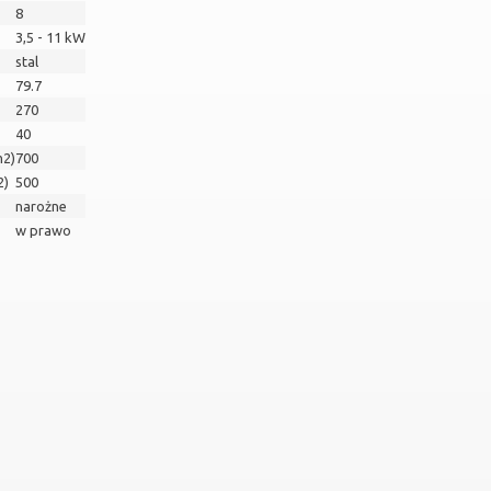
8
3,5 - 11 kW
stal
79.7
270
40
m2)
700
2)
500
narożne
w prawo