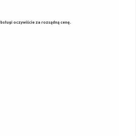
bsługi oczywiście za rozsądną cenę.