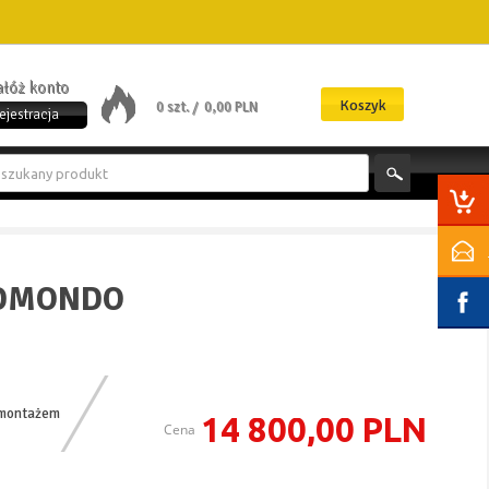
załóż konto
Koszyk
0 szt. /
0,00 PLN
ejestracja
EDMONDO
 montażem
14 800,00 PLN
Cena