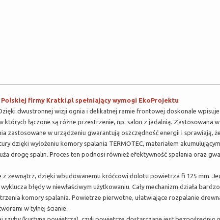
lskiej firmy Kratki.pl spełniający wymogi EkoProjektu
ięki dwustronnej wizji ognia i delikatnej ramie frontowej doskonale wpisuje
tórych łączone są różne przestrzenie, np. salon z jadalnią. Zastosowana w 
ia zastosowane w urządzeniu gwarantują oszczędność energii i sprawiają, ż
atury dzięki wyłożeniu komory spalania TERMOTEC, materiałem akumulującym
uża drogę spalin. Proces ten podnosi również efektywność spalania oraz gwa
 z zewnątrz, dzięki wbudowanemu króćcowi dolotu powietrza fi 125 mm. Je
o wyklucza błędy w niewłaściwym użytkowaniu. Cały mechanizm działa bardzo 
zenia komory spalania. Powietrze pierwotne, ułatwiające rozpalanie drewna
worami w tylnej ścianie.
 szyby (kurtyna powietrza), czyli powietrze dostarczane jest bezpośredni