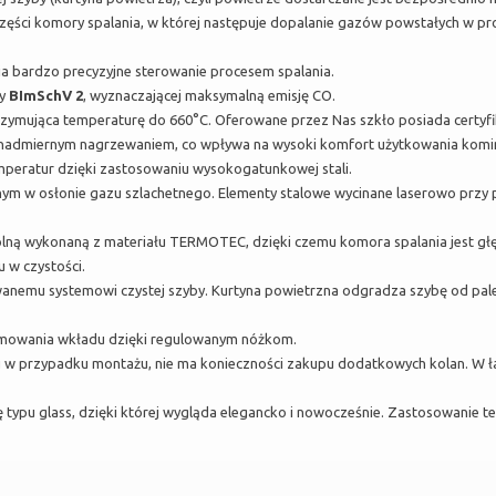
części komory spalania, w której następuje dopalanie gazów powstałych w p
a bardzo precyzyjne sterowanie procesem spalania.
my
BImSchV 2
, wyznaczającej maksymalną emisję CO.
mująca temperaturę do 660°C. Oferowane przez Nas szkło posiada certyfika
d nadmiernym nagrzewaniem, co wpływa na wysoki komfort użytkowania komi
mperatur dzięki zastosowaniu wysokogatunkowej stali.
ym w osłonie gazu szlachetnego. Elementy stalowe wycinane laserowo przy
lną wykonaną z materiału TERMOTEC, dzięki czemu komora spalania jest głęb
 w czystości.
nemu systemowi czystej szyby. Kurtyna powietrzna odgradza szybę od paleni
omowania wkładu dzięki regulowanym nóżkom.
u w przypadku montażu, nie ma konieczności zakupu dodatkowych kolan. W
typu glass, dzięki której wygląda elegancko i nowocześnie. Zastosowanie t