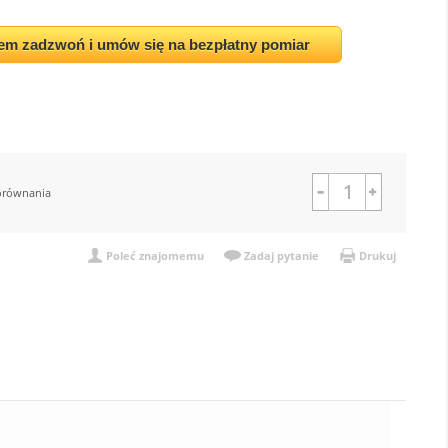
em zadzwoń i umów się na bezpłatny pomiar
orównania
Poleć znajomemu
Zadaj pytanie
Drukuj