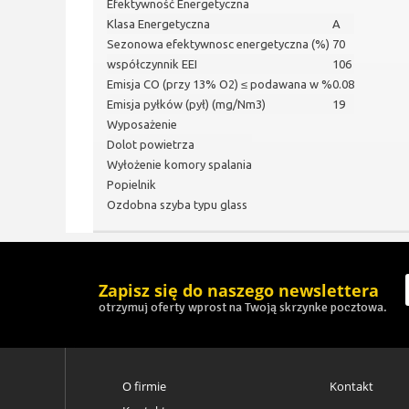
Efektywność Energetyczna
Klasa Energetyczna
A
Sezonowa efektywnosc energetyczna (%)
70
współczynnik EEI
106
Emisja CO (przy 13% O2) ≤ podawana w %
0.08
Emisja pyłków (pył) (mg/Nm3)
19
Wyposażenie
Dolot powietrza
Wyłożenie komory spalania
Popielnik
Ozdobna szyba typu glass
Zapisz się do naszego newslettera
otrzymuj oferty wprost na Twoją skrzynke pocztowa.
O firmie
Kontakt