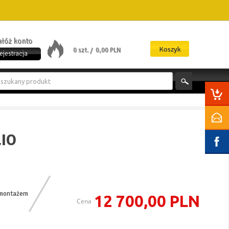
załóż konto
Koszyk
0 szt. /
0,00 PLN
ejestracja
IO
 montażem
12 700,00 PLN
Cena