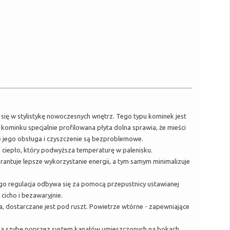
 się w stylistykę nowoczesnych wnętrz. Tego typu kominek jest
kominku specjalnie profilowana płyta dolna sprawia, że mieści
e jego obsługa i czyszczenie są bezproblemowe.
 ciepło, który podwyższa temperaturę w palenisku.
rantuje lepsze wykorzystanie energii, a tym samym minimalizuje
go regulacja odbywa się za pomocą przepustnicy ustawianej
cicho i bezawaryjnie.
, dostarczane jest pod ruszt. Powietrze wtórne - zapewniające
o na szybę poprzez system kanałów umieszczonych na bokach