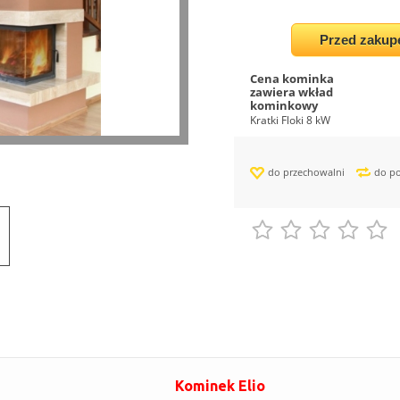
Przed zakup
Cena kominka
zawiera wkład
kominkowy
Kratki Floki 8 kW
do przechowalni
do p
Kominek Elio