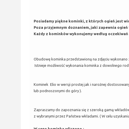
Posiadamy piękne kominki, z których ogień jest wi
Poza przyjemnym doznaniem, jaki zapewnia ogień w
Każdy z kominków wykonujemy według oczekiwań Kl
Obudowę kominka przedstawioną na zdjęciu wykonano z
Istnieje możliwość wykonania kominka z dowolnego rodz
Kominek Elio w wersji prostej jak i narożnej dostosowa
lub podnoszonymi do góry ).
Zapraszamy do zapoznania się z szeroką gamą wkładó
z wybranymi przez Państwa wkładami. ( W celu uzyskania
W cenę kominka wliczono :