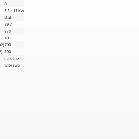
8
3,5 - 11 kW
stal
79.7
270
40
m2)
700
2)
500
narożne
w prawo