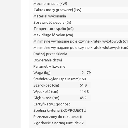
Moc nominalna (kW)
Zakres mocy grzewczej (kW)
Materiał wykonania
Sprawność cieplna (%)
Temperatura spalin (oC)
Max długość polan (cm)
Minimalne wymagane pole czynne kratek wylotowych (c
Minimalne wymagane pole czynne kratek wlotowych (cm
Rodzaj przeszklenia
Otwieranie drzwi
Parametry fizyczne
Waga (kg)
121.79
Średnica wylotu spalin (mm)
160
Szerokość (cm)
61.9
Wysokość (cm)
114.8
Głębokość (cm)
43.2
Certyfikaty/Zgodność
Spełnia kryteria EKOPROJEKTU
Przeznaczony do rekuperacji
Zgodność z normą BImSchV 2