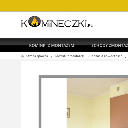
KOMINKI Z MONTAŻEM
SCHODY ZMONTA
Strona główna
Kominki z montażem
Kominki nowoczesne
/
/
/
RODO