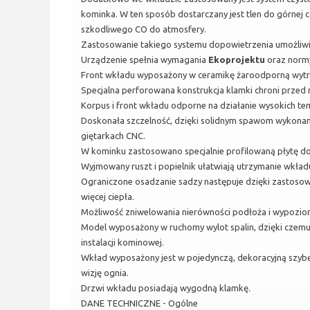
kominka. W ten sposób dostarczany jest tlen do górnej 
szkodliwego CO do atmosfery.
Zastosowanie takiego systemu dopowietrzenia umożliwi
Urządzenie spełnia wymagania
Ekoprojektu
oraz nor
Front wkładu wyposażony w ceramikę żaroodporną wytrzy
Specjalna perforowana konstrukcja klamki chroni prze
Korpus i front wkładu odporne na działanie wysokich te
Doskonała szczelność, dzięki solidnym spawom wykonan
giętarkach CNC.
W kominku zastosowano specjalnie profilowaną płytę do
Wyjmowany ruszt i popielnik ułatwiają utrzymanie wkładu
Ograniczone osadzanie sadzy następuje dzięki zastosowa
więcej ciepła.
Możliwość zniwelowania nierówności podłoża i wypozi
Model wyposażony w ruchomy wylot spalin, dzięki czem
instalacji kominowej.
Wkład wyposażony jest w pojedynczą, dekoracyjną szybę 
wizję ognia.
Drzwi wkładu posiadają wygodną klamkę.
DANE TECHNICZNE - Ogólne