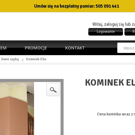
Umów się na bezpłatny pomiar:
505 091 441
Witaj, zaloguj się lub 
Logowanie
R
ŻEM
PROMOCJE
KONTAKT
Dwie szyby
Kominek Elio
/
KOMINEK EL
Cena kominka wraz z