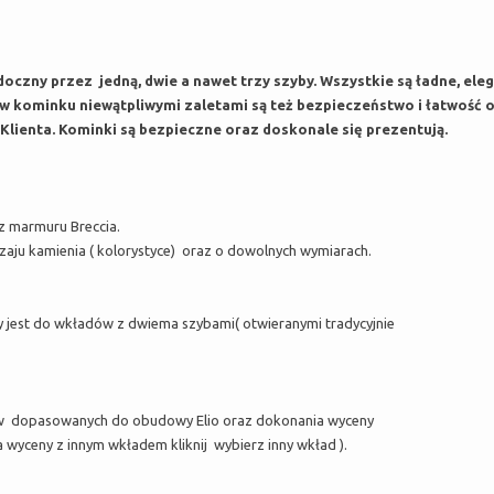
doczny przez jedną, dwie a nawet trzy szyby. Wszystkie są ładne, el
 kominku niewątpliwymi zaletami są też bezpieczeństwo i łatwość o
ienta. Kominki są bezpieczne oraz doskonale się prezentują.
 marmuru Breccia.
aju kamienia ( kolorystyce) oraz o dowolnych wymiarach.
ny jest do wkładów z dwiema szybami( otwieranymi tradycyjnie
w dopasowanych do obudowy Elio oraz dokonania wyceny
 wyceny z innym wkładem kliknij wybierz inny wkład ).