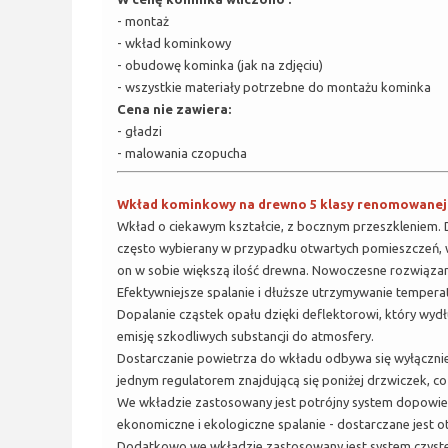
- montaż
- wkład kominkowy
- obudowę kominka (jak na zdjęciu)
- wszystkie materiały potrzebne do montażu kominka
Cena nie zawiera:
- gładzi
- malowania czopucha
Wkład kominkowy na drewno 5 klasy renomowanej Po
Wkład o ciekawym kształcie, z bocznym przeszkleniem. Dz
często wybierany w przypadku otwartych pomieszczeń, w k
on w sobie większą ilość drewna. Nowoczesne rozwiązan
Efektywniejsze spalanie i dłuższe utrzymywanie temper
Dopalanie cząstek opału dzięki deflektorowi, który wydł
emisję szkodliwych substancji do atmosfery.
Dostarczanie powietrza do wkładu odbywa się wyłącznie
jednym regulatorem znajdującą się poniżej drzwiczek, c
We wkładzie zastosowany jest potrójny system dopowietr
ekonomiczne i ekologiczne spalanie - dostarczane jest ot
Dodatkowo we wkładzie zastosowany jest system czystej