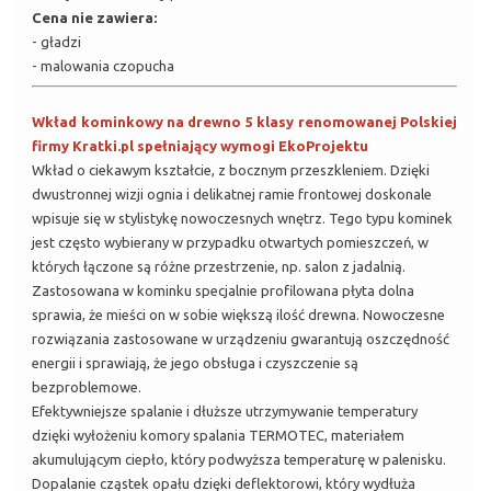
Cena nie zawiera:
- gładzi
- malowania czopucha
Wkład kominkowy na drewno 5 klasy renomowanej Polskiej
firmy Kratki.pl spełniający wymogi EkoProjektu
Wkład o ciekawym kształcie, z bocznym przeszkleniem. Dzięki
dwustronnej wizji ognia i delikatnej ramie frontowej doskonale
wpisuje się w stylistykę nowoczesnych wnętrz. Tego typu kominek
jest często wybierany w przypadku otwartych pomieszczeń, w
których łączone są różne przestrzenie, np. salon z jadalnią.
Zastosowana w kominku specjalnie profilowana płyta dolna
sprawia, że mieści on w sobie większą ilość drewna. Nowoczesne
rozwiązania zastosowane w urządzeniu gwarantują oszczędność
energii i sprawiają, że jego obsługa i czyszczenie są
bezproblemowe.
Efektywniejsze spalanie i dłuższe utrzymywanie temperatury
dzięki wyłożeniu komory spalania TERMOTEC, materiałem
akumulującym ciepło, który podwyższa temperaturę w palenisku.
Dopalanie cząstek opału dzięki deflektorowi, który wydłuża