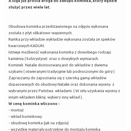
A stąd już prosta droga do zakupu kominka, który będzie
służyć przez wiele lat.
Obudowa kominka przedstawionego na zdjęciu wykonana
została z płyt silikatowo-wapiennych.
Ramka przy wkładzie wykładzie wykonana została ze spieków
kwarcowych KADUM.
Istnieje możliwość wykonania kominka z dowolnego rodzaju
kamienia ( kolorystyce) oraz o dowylnych wymiarach.
Kominek Natalie dostosowany jest do wkładów z dwiema
szybami ( otwieranymi tradycyjnie lub podnoszonymi do góry )
Zapraszamy do zapoznania się z szeroką gamą wkładów
dopasowanych do obudowy Natalie oraz dokonania wyceny z
wybranymi przez Państwa wkładami. ( W celu uzyskania wyceny z
innym wkładem kliknij wybierz inny wkład ).
W cenę kominka wliczono :
- montaż
- wkład kominkowy
- obudowę kominka (jak na zdjęciu)
- wszystkie materiały potrzebne do montażu kominka