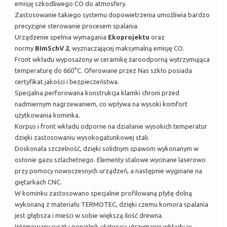
emisję szkodliwego CO do atmosfery.
Zastosowanie takiego systemu dopowietrzenia umożliwia bardzo
precyzyjne sterowanie procesem spalania.
Urządzenie spełnia wymagania
Ekoprojektu
oraz
normy
BImSchV 2
, wyznaczającej maksymalną emisję CO.
Front wkładu wyposażony w ceramikę żaroodporną wytrzymująca
temperaturę do 660°C. Oferowane przez Nas szkło posiada
certyfikat jakości i bezpieczeństwa.
Specjalna perforowana konstrukcja klamki chroni przed
nadmiernym nagrzewaniem, co wpływa na wysoki komfort
użytkowania kominka.
Korpus i front wkładu odporne na działanie wysokich temperatur
dzięki zastosowaniu wysokogatunkowej stali.
Doskonała szczelność, dzięki solidnym spawom wykonanym w
osłonie gazu szlachetnego. Elementy stalowe wycinane laserowo
przy pomocy nowoczesnych urządzeń, a następnie wyginane na
giętarkach CNC.
W kominku zastosowano specjalnie profilowaną płytę dolną
wykonaną z materiału TERMOTEC, dzięki czemu komora spalania
jest głębsza i mieści w sobie większą ilość drewna.
Wyjmowany ruszt i popielnik ułatwiają utrzymanie wkładu w