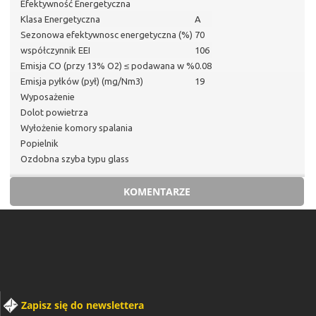
Efektywność Energetyczna
Klasa Energetyczna
A
Sezonowa efektywnosc energetyczna (%)
70
współczynnik EEI
106
Emisja CO (przy 13% O2) ≤ podawana w %
0.08
Emisja pyłków (pył) (mg/Nm3)
19
Wyposażenie
Dolot powietrza
Wyłożenie komory spalania
Popielnik
Ozdobna szyba typu glass
KOMENTARZE
Zapisz się do newslettera