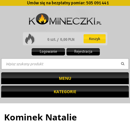
Umów się na bezpłatny pomiar:
505 091 441
Koszyk
0 szt. /
0,00 PLN
Logowanie
Rejestracja
MENU
KATEGORIE
Kominek Natalie