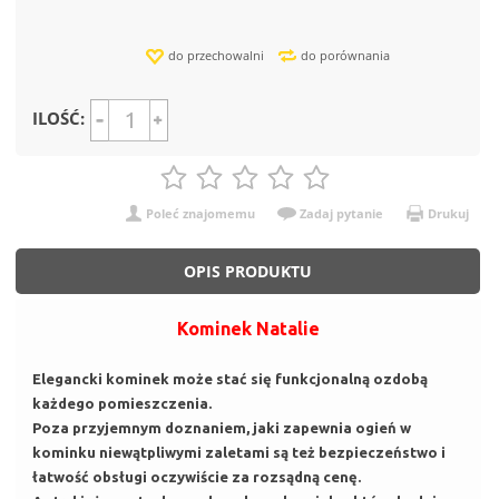
do przechowalni
do porównania
ILOŚĆ:
Poleć znajomemu
Zadaj pytanie
Drukuj
OPIS PRODUKTU
Kominek Natalie
Elegancki kominek może stać się funkcjonalną ozdobą
każdego pomieszczenia.
Poza przyjemnym doznaniem, jaki zapewnia ogień w
kominku niewątpliwymi zaletami są też bezpieczeństwo i
łatwość obsługi oczywiście za rozsądną cenę.