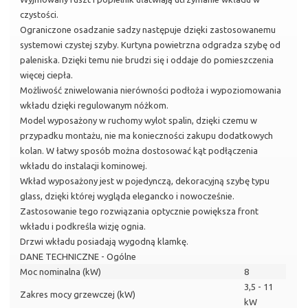
czystości.
Ograniczone osadzanie sadzy następuje dzięki zastosowanemu
systemowi czystej szyby. Kurtyna powietrzna odgradza szybę od
paleniska. Dzięki temu nie brudzi się i oddaje do pomieszczenia
więcej ciepła.
Możliwość zniwelowania nierówności podłoża i wypoziomowania
wkładu dzięki regulowanym nóżkom.
Model wyposażony w ruchomy wylot spalin, dzięki czemu w
przypadku montażu, nie ma konieczności zakupu dodatkowych
kolan. W łatwy sposób można dostosować kąt podłączenia
wkładu do instalacji kominowej.
Wkład wyposażony jest w pojedynczą, dekoracyjną szybę typu
glass, dzięki której wygląda elegancko i nowocześnie.
Zastosowanie tego rozwiązania optycznie powiększa front
wkładu i podkreśla wizję ognia.
Drzwi wkładu posiadają wygodną klamkę.
DANE TECHNICZNE - Ogólne
Moc nominalna (kW)
8
3,5 - 11
Zakres mocy grzewczej (kW)
kW