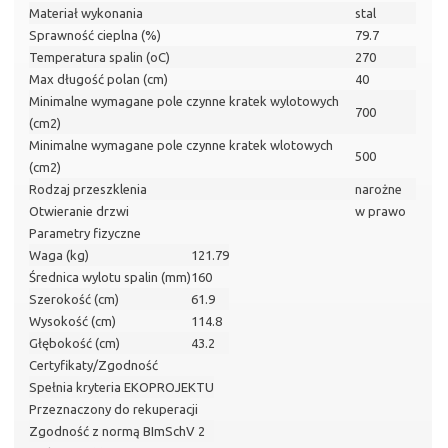
Materiał wykonania
stal
Sprawność cieplna (%)
79.7
Temperatura spalin (oC)
270
Max długość polan (cm)
40
Minimalne wymagane pole czynne kratek wylotowych
700
(cm2)
Minimalne wymagane pole czynne kratek wlotowych
500
(cm2)
Rodzaj przeszklenia
narożne
Otwieranie drzwi
w prawo
Parametry fizyczne
Waga (kg)
121.79
Średnica wylotu spalin (mm)
160
Szerokość (cm)
61.9
Wysokość (cm)
114.8
Głębokość (cm)
43.2
Certyfikaty/Zgodność
Spełnia kryteria EKOPROJEKTU
Przeznaczony do rekuperacji
Zgodność z normą BImSchV 2