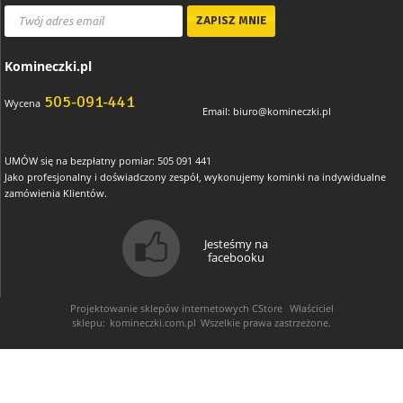
Komineczki.pl
505-091-441
Wycena
Email:
biuro@komineczki.pl
UMÓW się na bezpłatny pomiar: 505 091 441
Jako profesjonalny i doświadczony zespół, wykonujemy kominki na indywidualne
zamówienia Klientów.
Jesteśmy na
facebooku
Projektowanie sklepów internetowych
CStore
Właściciel
sklepu:
komineczki.com.pl
Wszelkie prawa zastrzeżone.