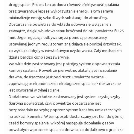
drogę spalin. Proces ten podnosi również efektywność spalania
oraz gwarantuje lepsze wykorzystanie energii, a tym samym
minimalizuje emisję szkodliwych substancji do atmosfery.
Dostarczanie powietrza do wkładu odbywa się wyłącznie z
zewnątrz, dzięki wbudowanemu króćcowi dolotu powietrza fi 125
mm. Jego regulacja odbywa się za pomocą przepustnicy
ustawianej jednym regulatorem znajdującą się poniżej drzwiczek,
co wyklucza błędy w niewłaściwym użytkowaniu. Cały mechanizm
działa bardzo cicho i bezawaryjnie.
We wkładzie zastosowany jest potrójny system dopowietrzenia
komory spalania. Powietrze pierwotne, ułatwiające rozpalanie
drewna, dostarczane jest pod ruszt. Powietrze wtórne -
zapewniające ekonomiczne i ekologiczne spalanie - dostarczane
jest otworami w tylnej ścianie.
Dodatkowo we wkładzie zastosowany jest system czystej szyby
(kurtyna powietrza), czyli powietrze dostarczane jest
bezpośrednio na szybę poprzez system kanałów umieszczonych
na bokach kominka. W ten sposób dostarczany jest tlen do górnej
części komory spalania, w której następuje dopalanie gazów
powstałych w procesie spalania drewna, co dodatkowo ogranicza