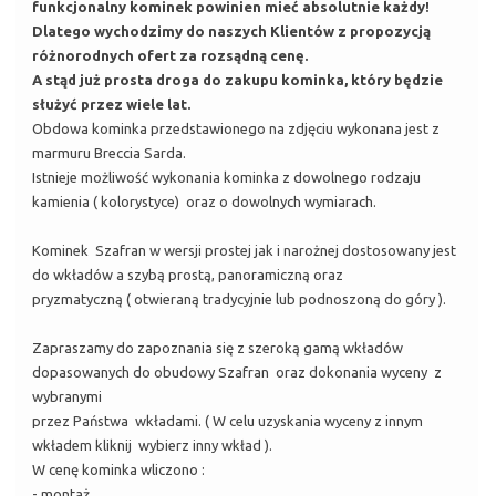
funkcjonalny kominek powinien mieć absolutnie każdy!
Dlatego wychodzimy do naszych Klientów z propozycją
różnorodnych ofert za rozsądną cenę.
A stąd już prosta droga do zakupu kominka, który będzie
służyć przez wiele lat.
Obdowa kominka przedstawionego na zdjęciu wykonana jest z
marmuru Breccia Sarda.
Istnieje możliwość wykonania kominka z dowolnego rodzaju
kamienia ( kolorystyce) oraz o dowolnych wymiarach.
Kominek Szafran w wersji prostej jak i narożnej dostosowany jest
do wkładów a szybą prostą, panoramiczną oraz
pryzmatyczną ( otwieraną tradycyjnie lub podnoszoną do góry ).
Zapraszamy do zapoznania się z szeroką gamą wkładów
dopasowanych do obudowy Szafran oraz dokonania wyceny z
wybranymi
przez Państwa wkładami. ( W celu uzyskania wyceny z innym
wkładem kliknij wybierz inny wkład ).
W cenę kominka wliczono :
- montaż