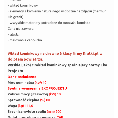
- wkład kominkowy
- elementy z kamienia naturalnego widoczne na zdjęciu (marmur
lub granit)
- wszystkie materiały potrzebne do montażu kominka
Cena nie zawiera:
- gładzi
- malowania czopucha
Wkład kominkowy na drewno 5 klasy firmy Kratki.pl z
dolotem powietrza.
Wyskiej jakości wkład kominkowy spełniajacy normy Eko
Projektu
Dane techniczne
Moc nominalna
(kW) 10
Spełnia wymagania EKOPROJEKTU
Zakres mocy grzewczej
(kW) 10
Sprawność cieplna
(%) 80
Waga
(kg) 114,0
Średnica wylotu spalin
(mm) 200
Dolot powietrza z zewnątrz
TAK