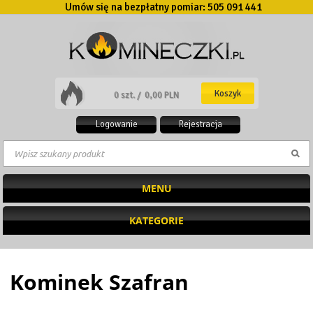
Umów się na bezpłatny pomiar:
505 091 441
Koszyk
0 szt. /
0,00 PLN
Logowanie
Rejestracja
MENU
KATEGORIE
Kominek Szafran