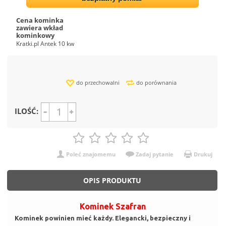
Cena kominka
zawiera wkład
kominkowy
Kratki.pl Antek 10 kw
do przechowalni
do porównania
ILOŚĆ:
Poleć znajomemu
Zadaj pytanie
Drukuj
OPIS PRODUKTU
Kominek Szafran
Kominek powinien mieć każdy. Elegancki, bezpieczny i