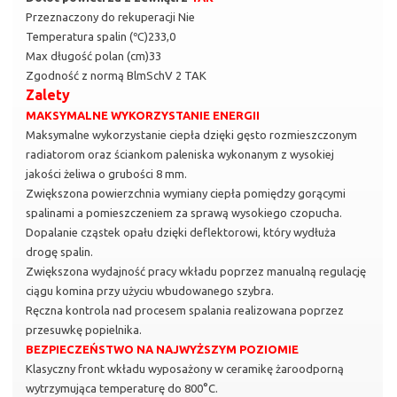
Przeznaczony do rekuperacji Nie
Temperatura spalin (℃)233,0
Max długość polan (cm)33
Zgodność z normą BlmSchV 2 TAK
Zalety
MAKSYMALNE WYKORZYSTANIE ENERGII
Maksymalne wykorzystanie ciepła dzięki gęsto rozmieszczonym
radiatorom oraz ściankom paleniska wykonanym z wysokiej
jakości żeliwa o grubości 8 mm.
Zwiększona powierzchnia wymiany ciepła pomiędzy gorącymi
spalinami a pomieszczeniem za sprawą wysokiego czopucha.
Dopalanie cząstek opału dzięki deflektorowi, który wydłuża
drogę spalin.
Zwiększona wydajność pracy wkładu poprzez manualną regulację
ciągu komina przy użyciu wbudowanego szybra.
Ręczna kontrola nad procesem spalania realizowana poprzez
przesuwkę popielnika.
BEZPIECZEŃSTWO NA NAJWYŻSZYM POZIOMIE
Klasyczny front wkładu wyposażony w ceramikę żaroodporną
wytrzymująca temperaturę do 800°C.