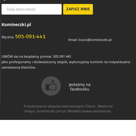
Komineczki.pl
505-091-441
Wycena
Email:
biuro@komineczki.pl
UMÓW się na bezpłatny pomiar: 505 091 441
Jako profesjonalny i doświadczony zespół, wykonujemy kominki na indywidualne
zamówienia Klientów.
Jesteśmy na
facebooku
Projektowanie sklepów internetowych
CStore
Właściciel
sklepu:
komineczki.com.pl
Wszelkie prawa zastrzeżone.