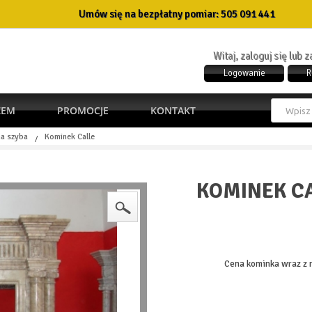
Umów się na bezpłatny pomiar:
505 091 441
Witaj, zaloguj się lub 
Logowanie
R
ŻEM
PROMOCJE
KONTAKT
a szyba
Kominek Calle
/
KOMINEK C
Cena kominka wraz z