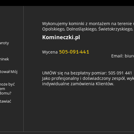
Wykonujemy kominki z montażem na terenie w
Opolskiego, Dolnośląskiego, Świetokrzyskiego,
Komineczki.pl
wroty
505-091-441
Wycena
Email:
biur
minek
ztował Mój
UMÓW się na bezpłatny pomiar: 505 091 441
Jako profesjonalny i doświadczony zespół, w
indywidualne zamówienia Klientów.
może być
łem
 domu?
tawiać