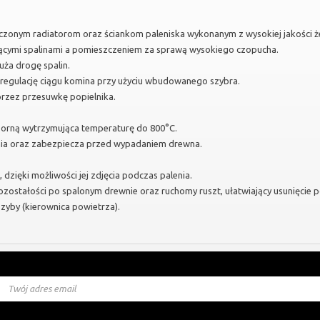
zczonym radiatorom oraz ściankom paleniska wykonanym z wysokiej jakości ż
ącymi spalinami a pomieszczeniem za sprawą wysokiego czopucha.
uża drogę spalin.
egulację ciągu komina przy użyciu wbudowanego szybra.
rzez przesuwkę popielnika.
orną wytrzymująca temperaturę do 800°C.
nia oraz zabezpiecza przed wypadaniem drewna.
 dzięki możliwości jej zdjęcia podczas palenia.
ozostałości po spalonym drewnie oraz ruchomy ruszt, ułatwiający usunięcie p
zyby (kierownica powietrza).