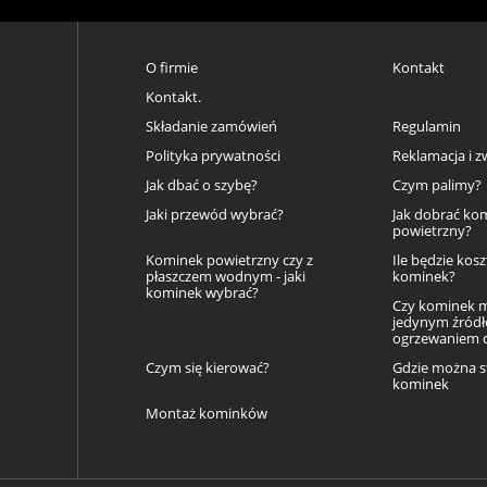
O firmie
Kontakt
Kontakt.
Składanie zamówień
Regulamin
Polityka prywatności
Reklamacja i z
Jak dbać o szybę?
Czym palimy?
Jaki przewód wybrać?
Jak dobrać ko
powietrzny?
Kominek powietrzny czy z
Ile będzie kos
płaszczem wodnym - jaki
kominek?
kominek wybrać?
Czy kominek 
jedynym źród
ogrzewaniem
Czym się kierować?
Gdzie można s
kominek
Montaż kominków