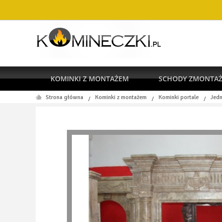
KOMINKI Z MONTAŻEM
SCHODY ZMONTA
Strona główna
Kominki z montażem
Kominki portale
Jedn
/
/
/
RODO