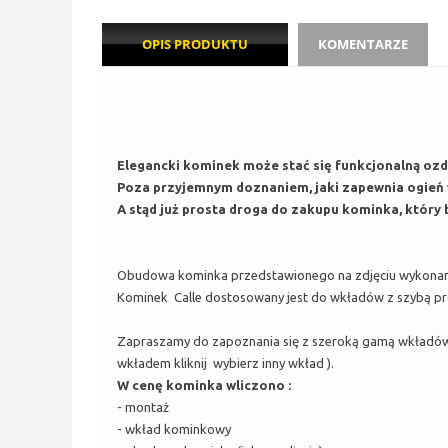
OPIS PRODUKTU
KOMENTARZE
Elegancki kominek może stać się funkcjonalną oz
Poza przyjemnym doznaniem, jaki zapewnia ogień w
A stąd już prosta droga do zakupu kominka, który b
Obudowa kominka przedstawionego na zdjęciu wykonana 
Kominek Calle dostosowany jest do wkładów z szybą pro
Zapraszamy do zapoznania się z szeroką gamą wkładów
wkładem kliknij
wybierz inny wkład
).
W cenę kominka wliczono :
- montaż
- wkład kominkowy