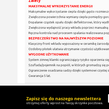
Zalety
MAKSYMALNE WYKORZYSTANIE ENERGII
Maksymalne wykorzystanie ciepła dzięki gęsto rozmies
Zwiększona powierzchnia wymiany ciepła pomiędzy gor
Dopalanie cząstek opału dzięki deflektorowi, który wydł
Zwiększona wydajność pracy wkładu poprzez manualną r
Ręczna kontrola nad procesem spalania realizowana pop
BEZPIECZEŃSTWO NA NAJWYŻSZYM POZIOMIE
Klasyczny front wkładu wyposażony w ceramikę żaroodp
Ozdobny płotek ułatwia utrzymanie czystości użytkowa
WYGODNE UŻYTKOWANIE
System zimnej klamki ograniczający ryzyko oparzenia się,
Szuflada/pojemnik na popiół, w których gromadzą się p
Ograniczenie osadzania sadzy dzięki systemowi czystej s
Gwarancja 5 lat.
Zapisz się do naszego newslettera
otrzymuj oferty wprost na Twoją skrzynke pocztowa.