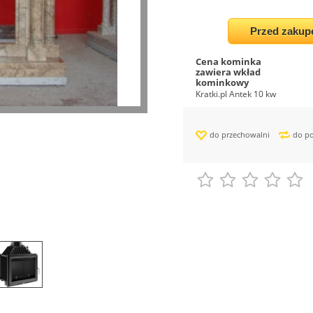
Przed zakup
Cena kominka
zawiera wkład
kominkowy
Kratki.pl Antek 10 kw
do przechowalni
do p