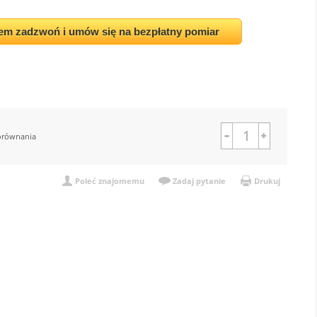
em zadzwoń i umów się na bezpłatny pomiar
orównania
Poleć znajomemu
Zadaj pytanie
Drukuj