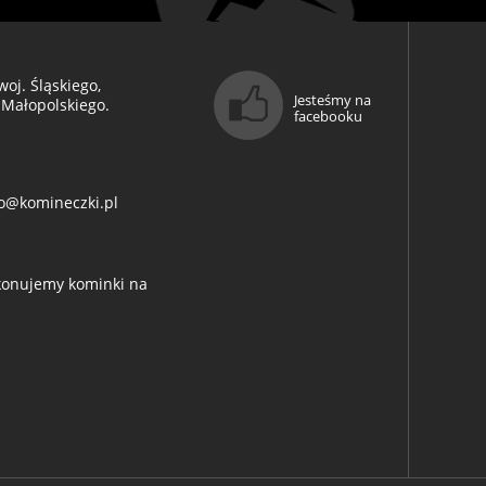
oj. Śląskiego,
Jesteśmy na
 Małopolskiego.
facebooku
o@komineczki.pl
ykonujemy kominki na