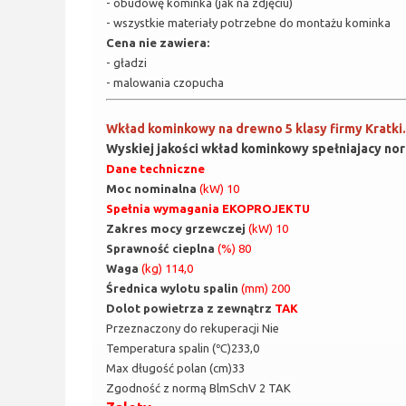
- obudowę kominka (jak na zdjęciu)
- wszystkie materiały potrzebne do montażu kominka
Cena nie zawiera:
- gładzi
- malowania czopucha
Wkład kominkowy na drewno 5 klasy firmy Kratki
Wyskiej jakości wkład kominkowy spełniajacy no
Dane techniczne
Moc nominalna
(kW) 10
Spełnia wymagania EKOPROJEKTU
Zakres mocy grzewczej
(kW) 10
Sprawność cieplna
(%) 80
Waga
(kg) 114,0
Średnica wylotu spalin
(mm) 200
Dolot powietrza z zewnątrz
TAK
Przeznaczony do rekuperacji Nie
Temperatura spalin (℃)233,0
Max długość polan (cm)33
Zgodność z normą BlmSchV 2 TAK