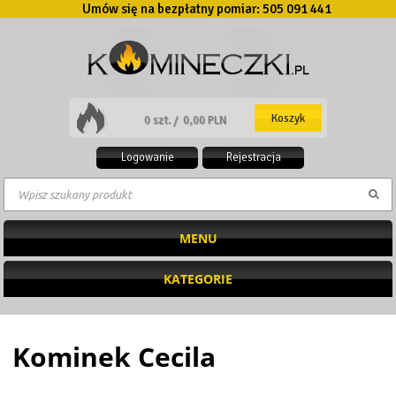
Umów się na bezpłatny pomiar:
505 091 441
Koszyk
0 szt. /
0,00 PLN
Logowanie
Rejestracja
MENU
KATEGORIE
Kominek Cecila