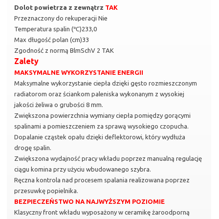
Dolot powietrza z zewnątrz
TAK
Przeznaczony do rekuperacji Nie
Temperatura spalin (℃)233,0
Max długość polan (cm)33
Zgodność z normą BlmSchV 2 TAK
Zalety
MAKSYMALNE WYKORZYSTANIE ENERGII
Maksymalne wykorzystanie ciepła dzięki gęsto rozmieszczonym
radiatorom oraz ściankom paleniska wykonanym z wysokiej
jakości żeliwa o grubości 8 mm.
Zwiększona powierzchnia wymiany ciepła pomiędzy gorącymi
spalinami a pomieszczeniem za sprawą wysokiego czopucha.
Dopalanie cząstek opału dzięki deflektorowi, który wydłuża
drogę spalin.
Zwiększona wydajność pracy wkładu poprzez manualną regulację
ciągu komina przy użyciu wbudowanego szybra.
Ręczna kontrola nad procesem spalania realizowana poprzez
przesuwkę popielnika.
BEZPIECZEŃSTWO NA NAJWYŻSZYM POZIOMIE
Klasyczny front wkładu wyposażony w ceramikę żaroodporną