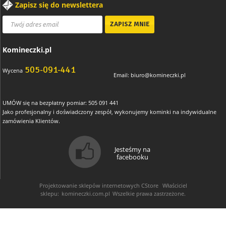
Zapisz się do newslettera
Komineczki.pl
505-091-441
Wycena
Email:
biuro@komineczki.pl
UMÓW się na bezpłatny pomiar: 505 091 441
Jako profesjonalny i doświadczony zespół, wykonujemy kominki na indywidualne
zamówienia Klientów.
Jesteśmy na
facebooku
Projektowanie sklepów internetowych
CStore
Właściciel
sklepu:
komineczki.com.pl
Wszelkie prawa zastrzeżone.