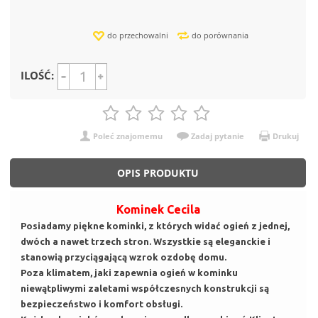
do przechowalni
do porównania
ILOŚĆ:
Poleć znajomemu
Zadaj pytanie
Drukuj
OPIS PRODUKTU
Kominek Cecila
Posiadamy piękne kominki, z których widać ogień z jednej,
dwóch a nawet trzech stron. Wszystkie są eleganckie i
stanowią przyciągającą wzrok ozdobę domu.
Poza klimatem, jaki zapewnia ogień w kominku
niewątpliwymi zaletami współczesnych konstrukcji są
bezpieczeństwo i komfort obsługi.