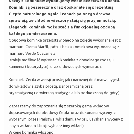
Każdy z kominków wykonujemy wedle oczekiwań Klienta.
Kominki są bezpieczne oraz doskonale się prezentują.
Ciepło naturalnego ognia i zapach palonego drewna
sprawiają, że chłodne wieczory stają się przyjemnością.
Elegancki kominek może stać się funkcjonalną ozdobą
każdego pomieszczenia.
Obudowa kominka przedstawionego na zdjęciu wykonana jest z
marmuru Crema Marfil, półki i belka kominkowa wykonane są z
marmuru Verde Guatamela.
Istnieje możliwość wykonania kominka z dowolnego rodzaju
kamienia ( kolorystyce) oraz o dowolnych wymiarach.
Kominek Cecila w wersji prostej jak i narożnej dostosowany jest
do wkładów z szybą prostą, panoramiczną oraz
pryzmatyczną ( otwieraną tradycyjnie lub podnoszoną do góry ).
Zapraszamy do zapoznania się z szeroką gamą wkładów
dopasowanych do obudowy Cecila oraz dokonania wyceny z
wybranymi przez Państwa wkładami. ( W celu uzyskania wyceny z
innym wkładem kliknij wybierz inny wkład ).
W cenę kominka wliczono :