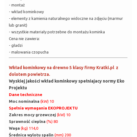
- montaż
- wkład kominkowy
- elementy z kamienia naturalnego widoczne na zdjęciu (marmur
lub granit)
- wszystkie materiały potrzebne do montażu kominka
Cena nie zawiera:
- gładzi
- malowania czopucha
Wkład kominkowy na drewno 5 klasy firmy Kratki.pl z
dolotem powietrza.
Wyskiej jakości wkład kominkowy spełniajacy normy Eko
Projektu
Dane techniczne
Moc nominalna
(kW) 10
Spełnia wymagania EKOPROJEKTU
Zakres mocy grzewczej
(kW) 10
Sprawność cieplna
(%) 80
Waga
(kg) 114,0
Średnica wylotu spalin
(mm) 200