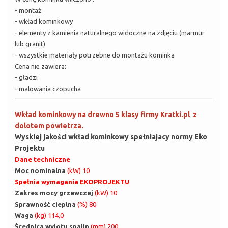
- montaż
- wkład kominkowy
- elementy z kamienia naturalnego widoczne na zdjęciu (marmur
lub granit)
- wszystkie materiały potrzebne do montażu kominka
Cena nie zawiera:
- gładzi
- malowania czopucha
Wkład kominkowy na drewno 5 klasy firmy Kratki.pl z
dolotem powietrza.
Wyskiej jakości wkład kominkowy spełniajacy normy Eko
Projektu
Dane techniczne
Moc nominalna
(kW) 10
Spełnia wymagania EKOPROJEKTU
Zakres mocy grzewczej
(kW) 10
Sprawność cieplna
(%) 80
Waga
(kg) 114,0
Średnica wylotu spalin
(mm) 200