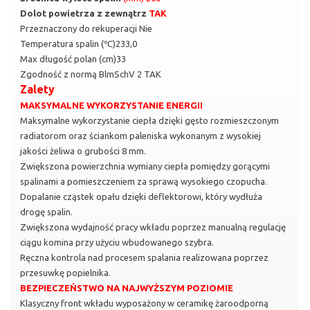
Dolot powietrza z zewnątrz
TAK
Przeznaczony do rekuperacji Nie
Temperatura spalin (℃)233,0
Max długość polan (cm)33
Zgodność z normą BlmSchV 2 TAK
Zalety
MAKSYMALNE WYKORZYSTANIE ENERGII
Maksymalne wykorzystanie ciepła dzięki gęsto rozmieszczonym
radiatorom oraz ściankom paleniska wykonanym z wysokiej
jakości żeliwa o grubości 8 mm.
Zwiększona powierzchnia wymiany ciepła pomiędzy gorącymi
spalinami a pomieszczeniem za sprawą wysokiego czopucha.
Dopalanie cząstek opału dzięki deflektorowi, który wydłuża
drogę spalin.
Zwiększona wydajność pracy wkładu poprzez manualną regulację
ciągu komina przy użyciu wbudowanego szybra.
Ręczna kontrola nad procesem spalania realizowana poprzez
przesuwkę popielnika.
BEZPIECZEŃSTWO NA NAJWYŻSZYM POZIOMIE
Klasyczny front wkładu wyposażony w ceramikę żaroodporną