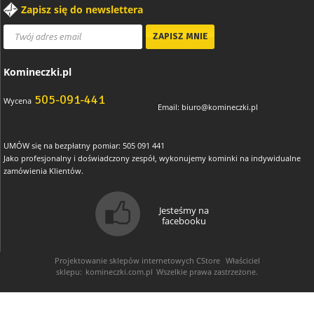
Zapisz się do newslettera
Komineczki.pl
505-091-441
Wycena
Email:
biuro@komineczki.pl
UMÓW się na bezpłatny pomiar: 505 091 441
Jako profesjonalny i doświadczony zespół, wykonujemy kominki na indywidualne
zamówienia Klientów.
Jesteśmy na
facebooku
Projektowanie sklepów internetowych
CStore
Właściciel
sklepu:
komineczki.com.pl
Wszelkie prawa zastrzeżone.