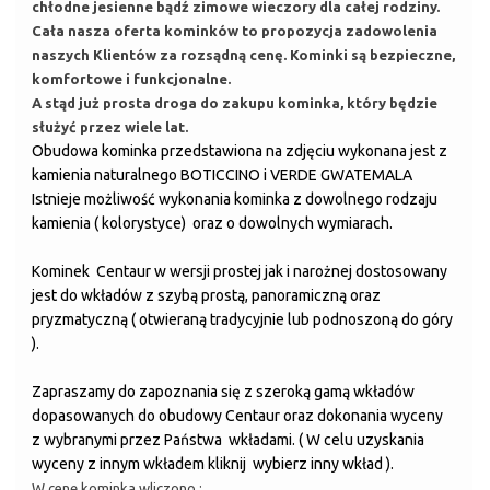
chłodne jesienne bądź zimowe wieczory dla całej rodziny.
Cała nasza oferta kominków to propozycja zadowolenia
naszych Klientów za rozsądną cenę. Kominki są bezpieczne,
komfortowe i funkcjonalne.
A stąd już prosta droga do zakupu kominka, który będzie
służyć przez wiele lat.
Ob
udowa kominka przedstawiona na zdjęciu wykonana jest z
kamienia naturalnego BOTICCINO i VERDE GWATEMALA
Istnieje możliwość wykonania kominka z dowolnego rodzaju
kamienia ( kolorystyce) oraz o dowolnych wymiarach.
Kominek Centaur w wersji prostej jak i narożnej dostosowany
jest do wkładów z szybą prostą, panoramiczną oraz
pryzmatyczną ( otwieraną tradycyjnie lub podnoszoną do góry
).
Zapraszamy do zapoznania się z szeroką gamą wkładów
dopasowanych do obudowy Centaur oraz dokonania wyceny
z wybranymi przez Państwa wkładami. ( W celu uzyskania
wyceny z innym wkładem kliknij wybierz inny wkład ).
W cenę kominka wliczono :