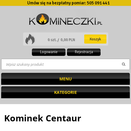
Umów się na bezpłatny pomiar:
505 091 441
Koszyk
0 szt. /
0,00 PLN
Logowanie
Rejestracja
MENU
KATEGORIE
Kominek Centaur