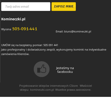
Komineczki.pl
505-091-441
Wycena
Email:
biuro@komineczki.pl
UMÓW się na bezpłatny pomiar: 505 091 441
Jako profesjonalny i doświadczony zespół, wykonujemy kominki na indywidualne
zamówienia Klientów.
Jesteśmy na
facebooku
Projektowanie sklepów internetowych
CStore
Właściciel
sklepu:
komineczki.com.pl
Wszelkie prawa zastrzeżone.