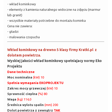
- wkład kominkowy
- elementy z kamienia naturalnego widoczne na zdjęciu (marmur
lub granit)
- wszystkie materiały potrzebne do montażu kominka
Cena nie zawiera:
- gładzi
- malowania czopucha
Wkład kominkowy na drewno 5 klasy firmy Kratki.pl z
dolotem powietrza.
Wyskiej jakości wkład kominkowy spełniajacy normy Eko
Projektu
Dane techniczne
Moc nominalna
(kW) 10
Spełnia wymagania EKOPROJEKTU
Zakres mocy grzewczej
(kW) 10
Sprawność cieplna
(%) 80
Waga
(kg) 114,0
Średnica wylotu spalin
(mm) 200
Dolot powietrza z zewnątrz
TAK