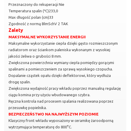
Przeznaczony do rekuperacji Nie
Temperatura spalin (℃)233,0
Max długość polan (cm)33
Zgodność z normą BlmSchV 2 TAK
Zalety
MAKSYMALNE WYKORZYSTANIE ENERGII
Maksymalne wykorzystanie ciepła dzięki gęsto rozmieszczonym
radiatorom oraz ściankom paleniska wykonanym z wysokiej
jakości żeliwa o grubości 8 mm.
Zwiększona powierzchnia wymiany ciepła pomiędzy gorącymi
spalinami a pomieszczeniem za sprawą wysokiego czopucha.
Dopalanie cząstek opału dzięki deflektorowi, który wydłuża
drogę spalin.
Zwiększona wydajność pracy wkładu poprzez manualną regulację
ciągu komina przy użyciu wbudowanego szybra.
Ręczna kontrola nad procesem spalania realizowana poprzez
przesuwkę popielnika.
BEZPIECZEŃSTWO NA NAJWYŻSZYM POZIOMIE
Klasyczny front wkładu wyposażony w ceramikę żaroodporną
wytrzymująca temperaturę do 800°C.