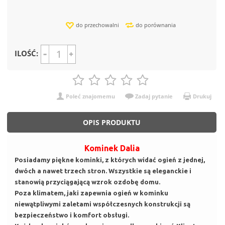
do przechowalni
do porównania
ILOŚĆ:
Poleć znajomemu
Zadaj pytanie
Drukuj
OPIS PRODUKTU
Kominek Dalia
Posiadamy piękne kominki, z których widać ogień z jednej,
dwóch a nawet trzech stron. Wszystkie są eleganckie i
stanowią przyciągającą wzrok ozdobę domu.
Poza klimatem, jaki zapewnia ogień w kominku
niewątpliwymi zaletami współczesnych konstrukcji są
bezpieczeństwo i komfort obsługi.