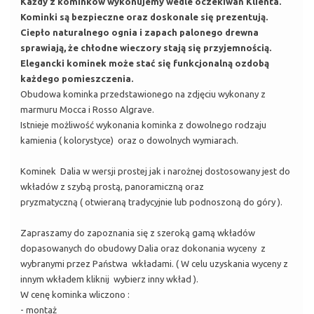
Każdy z kominków wykonujemy wedle oczekiwań Klienta.
Kominki są bezpieczne oraz doskonale się prezentują.
Ciepło naturalnego ognia i zapach palonego drewna
sprawiają, że chłodne wieczory stają się przyjemnością.
Elegancki kominek może stać się funkcjonalną ozdobą
każdego pomieszczenia.
Obudowa kominka przedstawionego na zdjęciu wykonany z
marmuru Mocca i Rosso Algrave.
Istnieje możliwość wykonania kominka z dowolnego rodzaju
kamienia ( kolorystyce) oraz o dowolnych wymiarach.
Kominek Dalia w wersji prostej jak i narożnej dostosowany jest do
wkładów z szybą prostą, panoramiczną oraz
pryzmatyczną ( otwieraną tradycyjnie lub podnoszoną do góry ).
Zapraszamy do zapoznania się z szeroką gamą wkładów
dopasowanych do obudowy Dalia oraz dokonania wyceny z
wybranymi przez Państwa wkładami. ( W celu uzyskania wyceny z
innym wkładem kliknij wybierz inny wkład ).
W cenę kominka wliczono :
- montaż