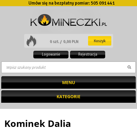
Umów się na bezpłatny pomiar:
505 091 441
Koszyk
0 szt. /
0,00 PLN
Logowanie
Rejestracja
MENU
KATEGORIE
Kominek Dalia