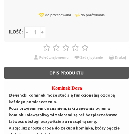
do przechowalni
do porównania
ILOŚĆ:
Poleć znajomemu
Zadaj pytanie
Drukuj
OPIS PRODUKTU
Kominek Dora
Elegancki kominek może stać się funkcjonalną ozdobą
każdego pomieszczenia.
Poza przyjemnym doznaniem, jaki zapewnia ogień w
kominku niewątpliwymi zaletami są też bezpieczeństwo i
łatwość obsługi oczywiście za rozsądną cenę.
A stąd już prosta droga do zakupu kominka, który będzie