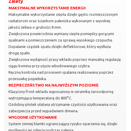
Zalety
MAKSYMALNE WYKORZYSTANIE ENERGII
Maksymalne wykorzystanie ciepła dzięki gęsto rozmieszczonym
radiatorom oraz ściankom paleniska wykonanym z wysokiej
jakości żeliwa o grubości 8 mm.
Zwiększona powierzchnia wymiany ciepła pomiędzy gorącymi
spalinami a pomieszczeniem za sprawą wysokiego czopucha.
Dopalanie cząstek opału dzięki deflektorowi, który wydłuża
drogę spalin.
Zwiększona wydajność pracy wkładu poprzez manualną regulację
ciągu komina przy użyciu wbudowanego szybra.
Ręczna kontrola nad procesem spalania realizowana poprzez
przesuwkę popielnika.
BEZPIECZEŃSTWO NA NAJWYŻSZYM POZIOMIE
Klasyczny front wkładu wyposażony w ceramikę żaroodporną
wytrzymująca temperaturę do 800°C.
Ozdobny płotek ułatwia utrzymanie czystości użytkowania oraz
zabezpiecza przed wypadaniem drewna.
WYGODNE UŻYTKOWANIE
System zimnej klamki ograniczający ryzyko oparzenia się, dzięki
możliwości jej zdjęcia podczas palenia.