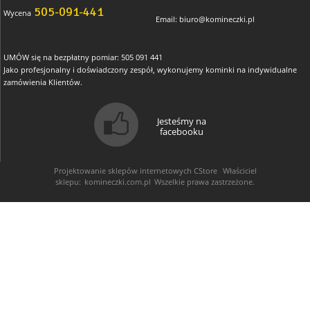
505-091-441
Wycena
Email:
biuro@komineczki.pl
UMÓW się na bezpłatny pomiar: 505 091 441
Jako profesjonalny i doświadczony zespół, wykonujemy kominki na indywidualne
zamówienia Klientów.
Jesteśmy na
facebooku
Projektowanie sklepów internetowych
CStore
Właściciel
sklepu:
komineczki.com.pl
Wszelkie prawa zastrzeżone.