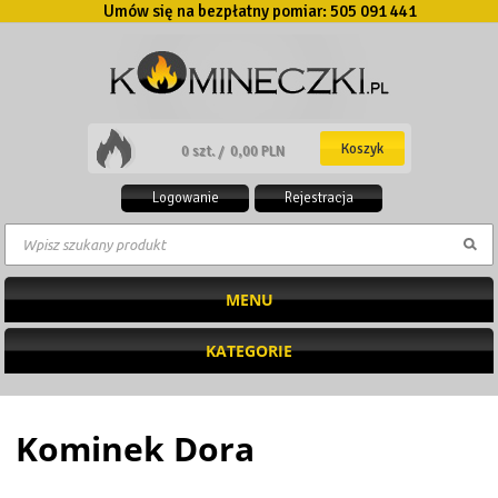
Umów się na bezpłatny pomiar:
505 091 441
Koszyk
0 szt. /
0,00 PLN
Logowanie
Rejestracja
MENU
KATEGORIE
Kominek Dora