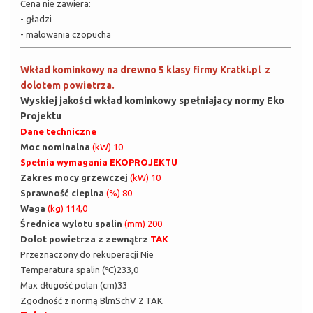
Cena nie zawiera:
- gładzi
- malowania czopucha
Wkład kominkowy na drewno 5 klasy firmy Kratki.pl z
dolotem powietrza.
Wyskiej jakości wkład kominkowy spełniajacy normy Eko
Projektu
Dane techniczne
Moc nominalna
(kW) 10
Spełnia wymagania EKOPROJEKTU
Zakres mocy grzewczej
(kW) 10
Sprawność cieplna
(%) 80
Waga
(kg) 114,0
Średnica wylotu spalin
(mm) 200
Dolot powietrza z zewnątrz
TAK
Przeznaczony do rekuperacji Nie
Temperatura spalin (℃)233,0
Max długość polan (cm)33
Zgodność z normą BlmSchV 2 TAK