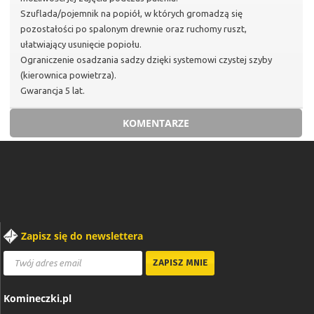
Szuflada/pojemnik na popiół, w których gromadzą się
pozostałości po spalonym drewnie oraz ruchomy ruszt,
ułatwiający usunięcie popiołu.
Ograniczenie osadzania sadzy dzięki systemowi czystej szyby
(kierownica powietrza).
Gwarancja 5 lat.
KOMENTARZE
Zapisz się do newslettera
Komineczki.pl