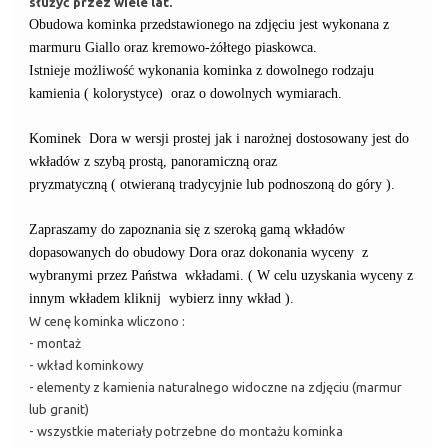
służyć przez wiele lat.
Obudowa kominka przedstawionego na zdjęciu jest wykonana z
marmuru Giallo oraz kremowo-żółtego piaskowca.
Istnieje możliwość wykonania kominka z dowolnego rodzaju
kamienia ( kolorystyce) oraz o dowolnych wymiarach.
Kominek Dora w wersji prostej jak i narożnej dostosowany jest do
wkładów z szybą prostą, panoramiczną oraz
pryzmatyczną ( otwieraną tradycyjnie lub podnoszoną do góry ).
Zapraszamy do zapoznania się z szeroką gamą wkładów
dopasowanych do obudowy Dora oraz dokonania wyceny z
wybranymi przez Państwa wkładami. ( W celu uzyskania wyceny z
innym wkładem kliknij wybierz inny wkład ).
W cenę kominka wliczono :
- montaż
- wkład kominkowy
- elementy z kamienia naturalnego widoczne na zdjęciu (marmur
lub granit)
- wszystkie materiały potrzebne do montażu kominka