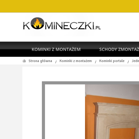
KOMINKI Z MONTAŻEM
SCHODY ZMONTA
Strona główna
Kominki z montażem
Kominki portale
Jedn
/
/
/
RODO