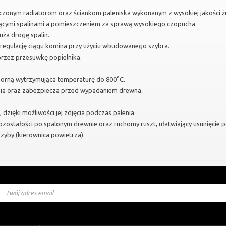
zczonym radiatorom oraz ściankom paleniska wykonanym z wysokiej jakości ż
ącymi spalinami a pomieszczeniem za sprawą wysokiego czopucha.
uża drogę spalin.
egulację ciągu komina przy użyciu wbudowanego szybra.
rzez przesuwkę popielnika.
orną wytrzymująca temperaturę do 800°C.
nia oraz zabezpiecza przed wypadaniem drewna.
 dzięki możliwości jej zdjęcia podczas palenia.
ozostałości po spalonym drewnie oraz ruchomy ruszt, ułatwiający usunięcie p
zyby (kierownica powietrza).