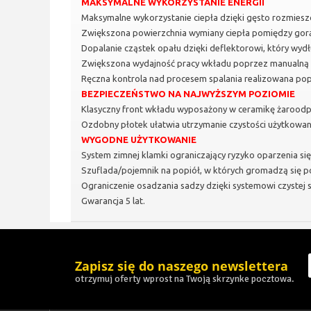
MAKSYMALNE WYKORZYSTANIE ENERGII
Maksymalne wykorzystanie ciepła dzięki gęsto rozmies
Zwiększona powierzchnia wymiany ciepła pomiędzy gor
Dopalanie cząstek opału dzięki deflektorowi, który wydł
Zwiększona wydajność pracy wkładu poprzez manualną r
Ręczna kontrola nad procesem spalania realizowana pop
BEZPIECZEŃSTWO NA NAJWYŻSZYM POZIOMIE
Klasyczny front wkładu wyposażony w ceramikę żaroodp
Ozdobny płotek ułatwia utrzymanie czystości użytkowa
WYGODNE UŻYTKOWANIE
System zimnej klamki ograniczający ryzyko oparzenia się,
Szuflada/pojemnik na popiół, w których gromadzą się p
Ograniczenie osadzania sadzy dzięki systemowi czystej s
Gwarancja 5 lat.
Zapisz się do naszego newslettera
otrzymuj oferty wprost na Twoją skrzynke pocztowa.