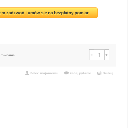
em zadzwoń i umów się na bezpłatny pomiar
orównania
Poleć znajomemu
Zadaj pytanie
Drukuj