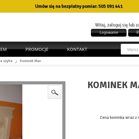
Umów się na bezpłatny pomiar:
505 091 441
Witaj, zaloguj się lub 
Logowanie
R
ŻEM
PROMOCJE
KONTAKT
a szyba
Kominek Max
/
KOMINEK M
Cena kominka wraz z