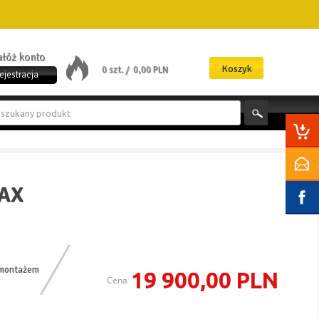
załóż konto
Koszyk
0 szt. /
0,00 PLN
ejestracja
AX
 montażem
19 900,00 PLN
Cena