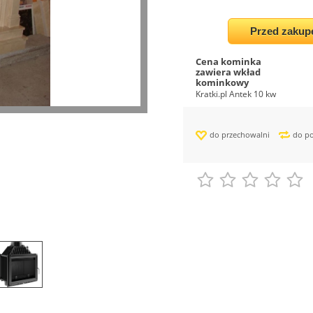
Przed zakup
Cena kominka
zawiera wkład
kominkowy
Kratki.pl Antek 10 kw
do przechowalni
do p