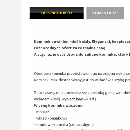
OPIS PRODUKTU
KOMENTARZE
Kominek powinien mieć każdy. Elegancki, bezpiecz
różnorodnych ofert za rozsądną cenę.
A stąd już prosta droga do zakupu kominka, który b
Obudowa kominka przedstawionego na zdjęciu wykonana 
Kominek Max dostosowany jest do wkładów z szybą prost
Zapraszamy do zapoznania się z szeroką gamą wkładów
wkładem kliknij
wybierz inny wkład
).
W cenę kominka wliczono :
- montaż
- wkład kominkowy
- obudowę kominka (jak na zdjęciu)