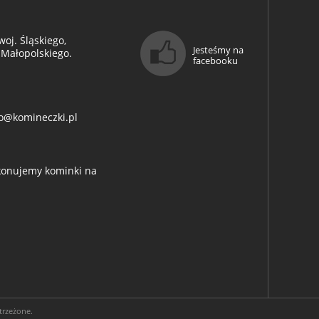
oj. Śląskiego,
Jesteśmy na
 Małopolskiego.
facebooku
o@komineczki.pl
ykonujemy kominki na
trzeżone.