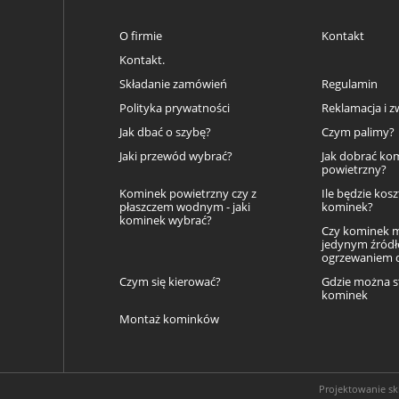
O firmie
Kontakt
Kontakt.
Składanie zamówień
Regulamin
Polityka prywatności
Reklamacja i z
Jak dbać o szybę?
Czym palimy?
Jaki przewód wybrać?
Jak dobrać ko
powietrzny?
Kominek powietrzny czy z
Ile będzie kos
płaszczem wodnym - jaki
kominek?
kominek wybrać?
Czy kominek 
jedynym źród
ogrzewaniem
Czym się kierować?
Gdzie można s
kominek
Montaż kominków
Projektowanie s