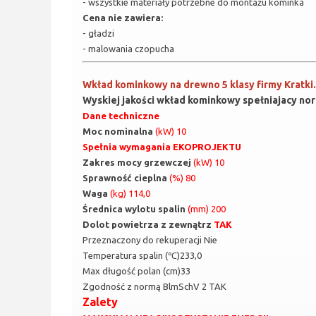
- wszystkie materiały potrzebne do montażu kominka
Cena nie zawiera:
- gładzi
- malowania czopucha
Wkład kominkowy na drewno 5 klasy firmy Kratki
Wyskiej jakości wkład kominkowy spełniajacy no
Dane techniczne
Moc nominalna
(kW) 10
Spełnia wymagania EKOPROJEKTU
Zakres mocy grzewczej
(kW) 10
Sprawność cieplna
(%) 80
Waga
(kg) 114,0
Średnica wylotu spalin
(mm) 200
Dolot powietrza z zewnątrz
TAK
Przeznaczony do rekuperacji Nie
Temperatura spalin (℃)233,0
Max długość polan (cm)33
Zgodność z normą BlmSchV 2 TAK
Zalety