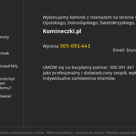
Wykonujemy kominki z montażem na terenie w
Opolskiego, Dolnośląskiego, Świetokrzyskiego,
Komineczki.pl
wroty
505-091-441
Wycena
Email:
biur
minek
ztował Mój
UMÓW się na bezpłatny pomiar: 505 091 441
Jako profesjonalny i doświadczony zespół, w
indywidualne zamówienia Klientów.
może być
łem
 domu?
tawiać
klepów internetowych
CStore
Właściciel sklepu:
komineczki.com.pl
Wszelkie prawa zas