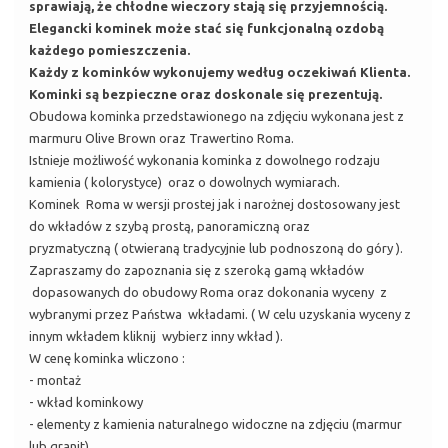
sprawiają, że chłodne wieczory stają się przyjemnością.
Elegancki kominek może stać się funkcjonalną ozdobą
każdego pomieszczenia.
Każdy z kominków wykonujemy według oczekiwań Klienta.
Kominki są bezpieczne oraz doskonale się prezentują.
Obudowa kominka przedstawionego na zdjęciu wykonana jest z
marmuru Olive Brown oraz Trawertino Roma.
Istnieje możliwość wykonania kominka z dowolnego rodzaju
kamienia ( kolorystyce) oraz o dowolnych wymiarach.
Kominek Roma w wersji prostej jak i narożnej dostosowany jest
do wkładów z szybą prostą, panoramiczną oraz
pryzmatyczną ( otwieraną tradycyjnie lub podnoszoną do góry ).
Zapraszamy do zapoznania się z szeroką gamą wkładów
dopasowanych do obudowy Roma oraz dokonania wyceny z
wybranymi przez Państwa wkładami. ( W celu uzyskania wyceny z
innym wkładem kliknij wybierz inny wkład ).
W cenę kominka wliczono :
- montaż
- wkład kominkowy
- elementy z kamienia naturalnego widoczne na zdjęciu (marmur
lub granit)