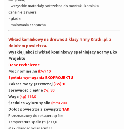
- wszystkie materiały potrzebne do montażu kominka
Cena nie zawiera:
- gładzi
- malowania czopucha
Wkład kominkowy na drewno 5 klasy firmy Kratki.pl z
dolotem powietrza.
Wyskiej jakości wkład kominkowy spełniajacy normy Eko
Projektu
Dane techniczne
Moc nominalna
(kW) 10
Spełnia wymagania EKOPROJEKTU
Zakres mocy grzewczej
(kW) 10
Sprawność cieplna
(%) 80
Waga
(kg) 114,0
Średnica wylotu spalin
(mm) 200
Dolot powietrza z zewnątrz
TAK
Przeznaczony do rekuperacji Nie
Temperatura spalin (℃)233,0
Max długość polan (cm)33