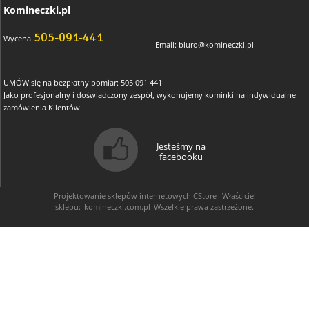
Komineczki.pl
505-091-441
Wycena
Email:
biuro@komineczki.pl
UMÓW się na bezpłatny pomiar: 505 091 441
Jako profesjonalny i doświadczony zespół, wykonujemy kominki na indywidualne
zamówienia Klientów.
Jesteśmy na
facebooku
Projektowanie sklepów internetowych
CStore
Właściciel
sklepu:
komineczki.com.pl
Wszelkie prawa zastrzeżone.