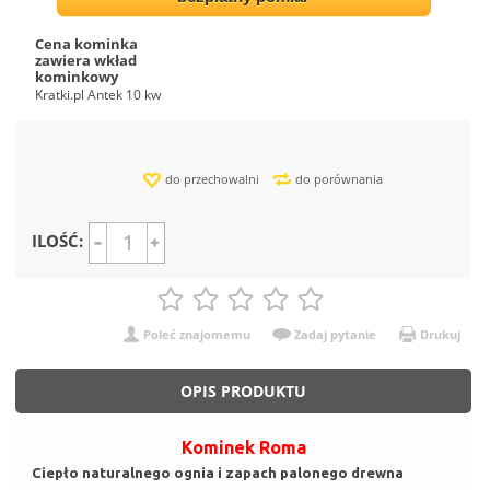
Cena kominka
zawiera wkład
kominkowy
Kratki.pl Antek 10 kw
do przechowalni
do porównania
ILOŚĆ:
Poleć znajomemu
Zadaj pytanie
Drukuj
OPIS PRODUKTU
Kominek Roma
Ciepło naturalnego ognia i zapach palonego drewna