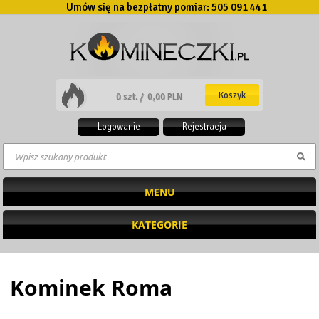
Umów się na bezpłatny pomiar:
505 091 441
Koszyk
0 szt. /
0,00 PLN
Logowanie
Rejestracja
MENU
KATEGORIE
Kominek Roma