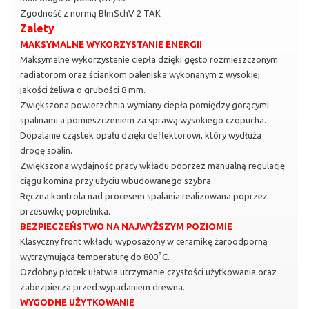
Zgodność z normą BlmSchV 2 TAK
Zalety
MAKSYMALNE WYKORZYSTANIE ENERGII
Maksymalne wykorzystanie ciepła dzięki gęsto rozmieszczonym
radiatorom oraz ściankom paleniska wykonanym z wysokiej
jakości żeliwa o grubości 8 mm.
Zwiększona powierzchnia wymiany ciepła pomiędzy gorącymi
spalinami a pomieszczeniem za sprawą wysokiego czopucha.
Dopalanie cząstek opału dzięki deflektorowi, który wydłuża
drogę spalin.
Zwiększona wydajność pracy wkładu poprzez manualną regulację
ciągu komina przy użyciu wbudowanego szybra.
Ręczna kontrola nad procesem spalania realizowana poprzez
przesuwkę popielnika.
BEZPIECZEŃSTWO NA NAJWYŻSZYM POZIOMIE
Klasyczny front wkładu wyposażony w ceramikę żaroodporną
wytrzymująca temperaturę do 800°C.
Ozdobny płotek ułatwia utrzymanie czystości użytkowania oraz
zabezpiecza przed wypadaniem drewna.
WYGODNE UŻYTKOWANIE