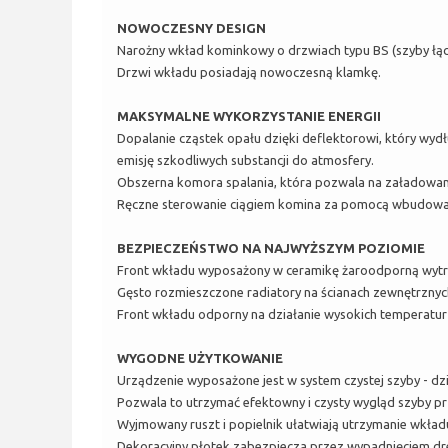
NOWOCZESNY DESIGN
Narożny wkład kominkowy o drzwiach typu BS (szyby łą
Drzwi wkładu posiadają nowoczesną klamkę.
MAKSYMALNE WYKORZYSTANIE ENERGII
Dopalanie cząstek opału dzięki deflektorowi, który wydł
emisję szkodliwych substancji do atmosfery.
Obszerna komora spalania, która pozwala na załadowanie
Ręczne sterowanie ciągiem komina za pomocą wbudowa
BEZPIECZEŃSTWO NA NAJWYŻSZYM POZIOMIE
Front wkładu wyposażony w ceramikę żaroodporną wytrzy
Gęsto rozmieszczone radiatory na ścianach zewnętrzny
Front wkładu odporny na działanie wysokich temperatur
WYGODNE UŻYTKOWANIE
Urządzenie wyposażone jest w system czystej szyby - dz
Pozwala to utrzymać efektowny i czysty wygląd szyby pr
Wyjmowany ruszt i popielnik ułatwiają utrzymanie wkładu
Dekoracyjny płotek zabezpiecza przez wypadnięciem dr