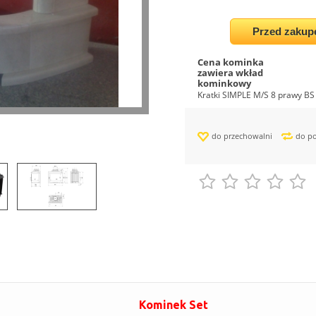
Przed zakup
Cena kominka
zawiera wkład
kominkowy
Kratki SIMPLE M/S 8 prawy BS
do przechowalni
do p
Kominek Set