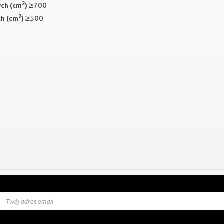
2
≥700
ych (cm
)
2
≥500
ch (cm
)