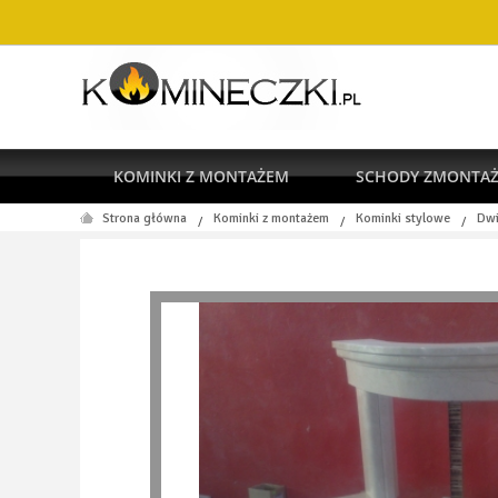
KOMINKI Z MONTAŻEM
SCHODY ZMONTA
Strona główna
Kominki z montażem
Kominki stylowe
Dwi
/
/
/
RODO