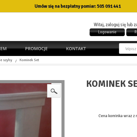
Umów się na bezpłatny pomiar:
505 091 441
Witaj, zaloguj się lub 
Logowanie
R
ŻEM
PROMOCJE
KONTAKT
e szyby
Kominek Set
/
KOMINEK S
Cena kominka wraz z