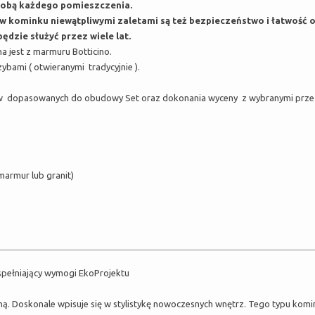
dobą każdego pomieszczenia.
 kominku niewątpliwymi zaletami są też bezpieczeństwo i łatwość o
ędzie służyć przez wiele lat.
jest z marmuru Botticino.
ami ( otwieranymi tradycyjnie ).
 dopasowanych do obudowy Set oraz dokonania wyceny z wybranymi przez 
marmur lub granit)
spełniający wymogi EkoProjektu
ną. Doskonale wpisuje się w stylistykę nowoczesnych wnętrz. Tego typu kom