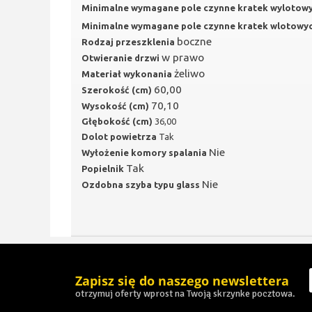
Minimalne wymagane pole czynne kratek wylotow
Minimalne wymagane pole czynne kratek wlotowy
boczne
Rodzaj przeszklenia
w prawo
Otwieranie drzwi
żeliwo
Materiał wykonania
60,00
Szerokość (cm)
70,10
Wysokość (cm)
Głębokość (cm)
36,00
Dolot powietrza
Tak
Nie
Wyłożenie komory spalania
Tak
Popielnik
Nie
Ozdobna szyba typu glass
Zapisz się do naszego newslettera
otrzymuj oferty wprost na Twoją skrzynke pocztowa.