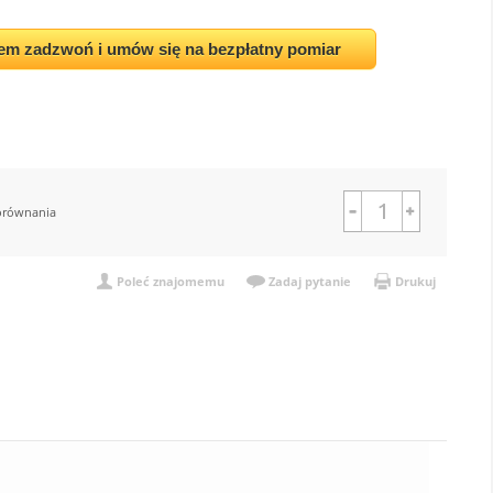
em zadzwoń i umów się na bezpłatny pomiar
orównania
Poleć znajomemu
Zadaj pytanie
Drukuj