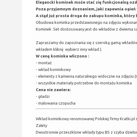
Elegancki kominek może stać się funkcjonalną oz
Poza przyjemnym doznaniem, jaki zapewnia ogień w
A stąd już prosta droga do zakupu kominka, który b
Obudowa kominka przedstawionego na zdjęciu wykonana 
Kominek Set dostosowany jest do wkładów z dwiema szyb
Zapraszamy do zapoznania się z szeroką gamą wkładów
wkładem kliknij
wybierz inny wkład
).
W cenę kominka wliczono :
- montaż
- wkład kominkowy
- elementy z kamienia naturalnego widoczne na zdjęciu (
- wszystkie materiały potrzebne do montażu kominka
Cena nie zawiera:
- gładzi
- malowania czopucha
Wkład kominkowy renomowanej Polskiej firmy Kratki.pl 
Zalety
Dwustronnie przeszklone wkłady typu BS z szyba dzielo