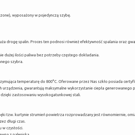
czone), wyposażony w pojedynczą szybę.
uża drogę spalin. Proces ten podnosi również efektywność spalania oraz gwa
 dużej ilości paliwa bez potrzeby częstego dokładania.
nego szybra.
mująca temperaturę do 800°C. Oferowane przez Nas szkło posiada certyfika
ch urządzenia, gwarantują maksymalne wykorzystanie ciepła generowanego p
 dzięki zastosowaniu wysokogatunkowej stali.
ięki tzw. kurtynie strumień powietrza rozprowadzany jest równomiernie, omia
zez długi czas.
 w czystości.
ewna z paleniska.