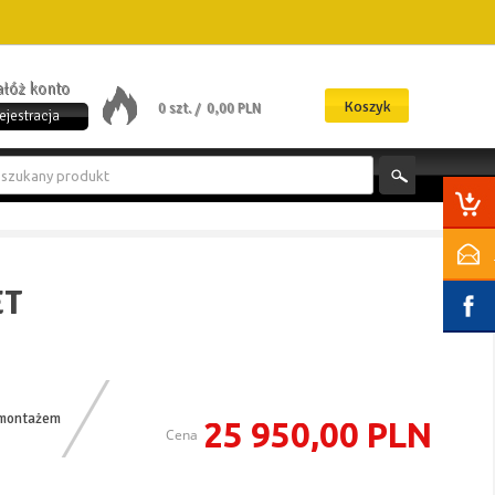
załóż konto
Koszyk
0 szt. /
0,00 PLN
ejestracja
ET
 montażem
25 950,00 PLN
Cena