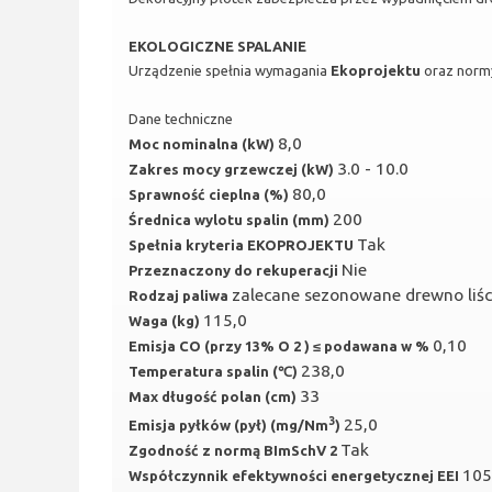
EKOLOGICZNE SPALANIE
Urządzenie spełnia wymagania
Ekoprojektu
oraz nor
Dane techniczne
8,0
Moc nominalna (kW)
3.0 - 10.0
Zakres mocy grzewczej (kW)
80,0
Sprawność cieplna (%)
200
Średnica wylotu spalin (mm)
Tak
Spełnia kryteria EKOPROJEKTU
Nie
Przeznaczony do rekuperacji
zalecane sezonowane drewno liśc
Rodzaj paliwa
115,0
Waga (kg)
0,10
Emisja CO (przy 13% O 2 ) ≤ podawana w %
238,0
Temperatura spalin (℃)
33
Max długość polan (cm)
3
25,0
Emisja pyłków (pył) (mg/Nm
)
Tak
Zgodność z normą BImSchV 2
105
Współczynnik efektywności energetycznej EEI