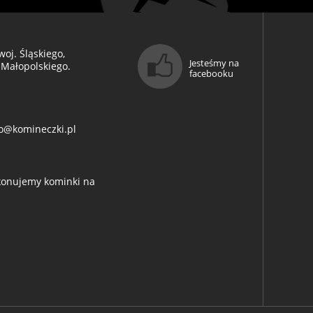
oj. Śląskiego,
Jesteśmy na
 Małopolskiego.
facebooku
o@komineczki.pl
ykonujemy kominki na