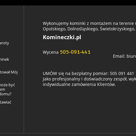
Wykonujemy kominki z montażem na terenie w
Opolskiego, Dolnośląskiego, Świetokrzyskiego,
Komineczki.pl
wroty
505-091-441
Wycena
Email:
biur
minek
ztował Mój
UMÓW się na bezpłatny pomiar: 505 091 441
Jako profesjonalny i doświadczony zespół, w
indywidualne zamówienia Klientów.
może być
łem
 domu?
tawiać