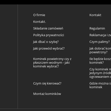
O firmie
Kontakt
Kontakt.
Składanie zamówień
Regulamin
Polityka prywatności
Reklamacja i z
Jak dbać o szybę?
Czym palimy?
Jaki przewód wybrać?
Jak dobrać ko
powietrzny?
Kominek powietrzny czy z
Ile będzie kos
płaszczem wodnym - jaki
kominek?
kominek wybrać?
Czy kominek 
jedynym źród
ogrzewaniem
Czym się kierować?
Gdzie można s
kominek
Montaż kominków