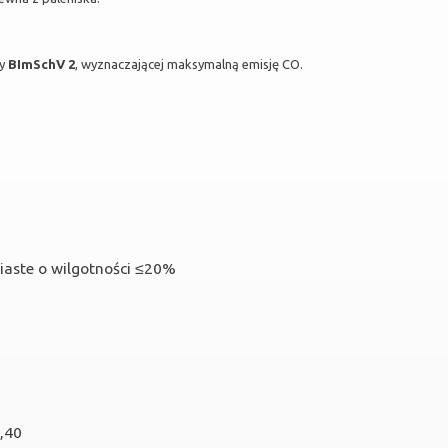
my
BImSchV 2
, wyznaczającej maksymalną emisję CO.
iaste o wilgotności ≤20%
,40