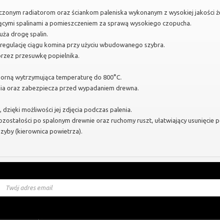
zczonym radiatorom oraz ściankom paleniska wykonanym z wysokiej jakości ż
ącymi spalinami a pomieszczeniem za sprawą wysokiego czopucha.
uża drogę spalin.
egulację ciągu komina przy użyciu wbudowanego szybra.
rzez przesuwkę popielnika.
orną wytrzymująca temperaturę do 800°C.
nia oraz zabezpiecza przed wypadaniem drewna.
 dzięki możliwości jej zdjęcia podczas palenia.
ozostałości po spalonym drewnie oraz ruchomy ruszt, ułatwiający usunięcie p
zyby (kierownica powietrza).