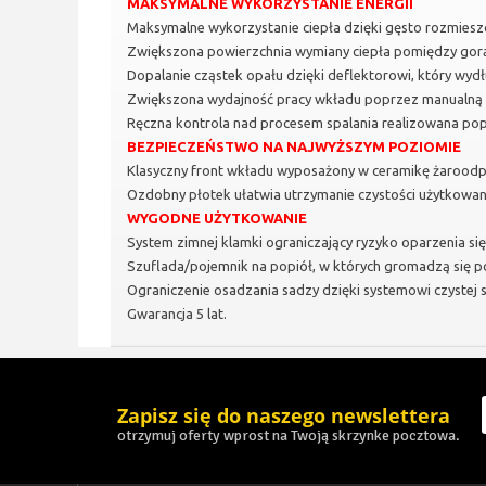
MAKSYMALNE WYKORZYSTANIE ENERGII
Maksymalne wykorzystanie ciepła dzięki gęsto rozmies
Zwiększona powierzchnia wymiany ciepła pomiędzy gor
Dopalanie cząstek opału dzięki deflektorowi, który wydł
Zwiększona wydajność pracy wkładu poprzez manualną r
Ręczna kontrola nad procesem spalania realizowana pop
BEZPIECZEŃSTWO NA NAJWYŻSZYM POZIOMIE
Klasyczny front wkładu wyposażony w ceramikę żaroodp
Ozdobny płotek ułatwia utrzymanie czystości użytkowa
WYGODNE UŻYTKOWANIE
System zimnej klamki ograniczający ryzyko oparzenia się,
Szuflada/pojemnik na popiół, w których gromadzą się p
Ograniczenie osadzania sadzy dzięki systemowi czystej s
Gwarancja 5 lat.
Zapisz się do naszego newslettera
otrzymuj oferty wprost na Twoją skrzynke pocztowa.