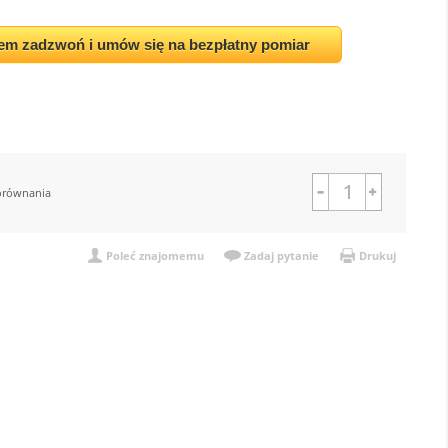
em zadzwoń i umów się na bezpłatny pomiar
orównania
Poleć znajomemu
Zadaj pytanie
Drukuj