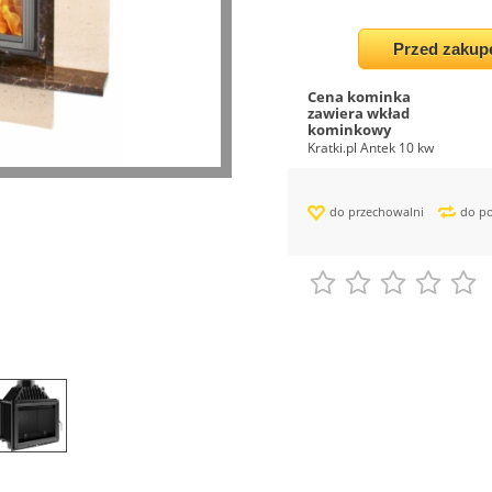
Przed zakup
Cena kominka
zawiera wkład
kominkowy
Kratki.pl Antek 10 kw
do przechowalni
do p