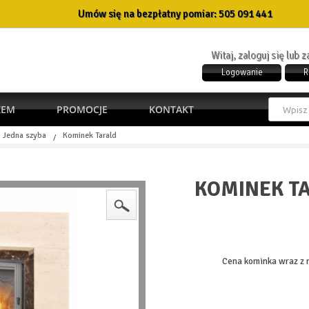
Umów się na bezpłatny pomiar:
505 091 441
Witaj, zaloguj się lub 
Logowanie
R
ŻEM
PROMOCJE
KONTAKT
Jedna szyba
Kominek Tarald
/
KOMINEK T
Cena kominka wraz z