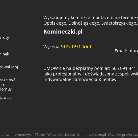
Wykonujemy kominki z montażem na terenie w
Opolskiego, Dolnośląskiego, Świetokrzyskiego,
Komineczki.pl
wroty
505-091-441
Wycena
Email:
biur
minek
ztował Mój
UMÓW się na bezpłatny pomiar: 505 091 441
Jako profesjonalny i doświadczony zespół, w
indywidualne zamówienia Klientów.
może być
łem
 domu?
tawiać
klepów internetowych
CStore
Właściciel sklepu:
komineczki.com.pl
Wszelkie prawa zas