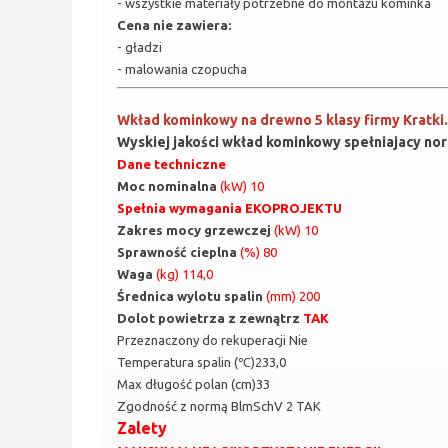
- wszystkie materiały potrzebne do montażu kominka
Cena nie zawiera:
- gładzi
- malowania czopucha
Wkład kominkowy na drewno 5 klasy firmy Kratki
Wyskiej jakości wkład kominkowy spełniajacy no
Dane techniczne
Moc nominalna
(kW) 10
Spełnia wymagania EKOPROJEKTU
Zakres mocy grzewczej
(kW) 10
Sprawność cieplna
(%) 80
Waga
(kg) 114,0
Średnica wylotu spalin
(mm) 200
Dolot powietrza z zewnątrz
TAK
Przeznaczony do rekuperacji Nie
Temperatura spalin (℃)233,0
Max długość polan (cm)33
Zgodność z normą BlmSchV 2 TAK
Zalety