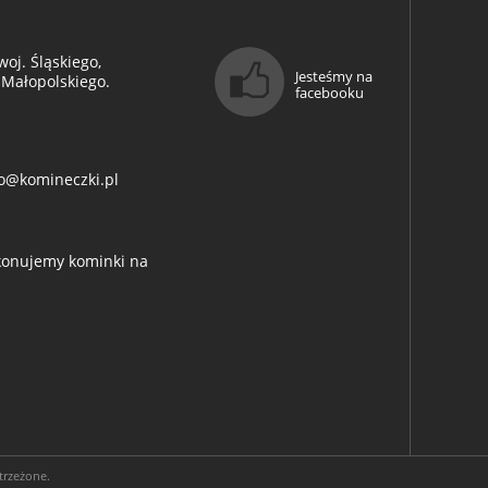
oj. Śląskiego,
Jesteśmy na
 Małopolskiego.
facebooku
o@komineczki.pl
ykonujemy kominki na
trzeżone.