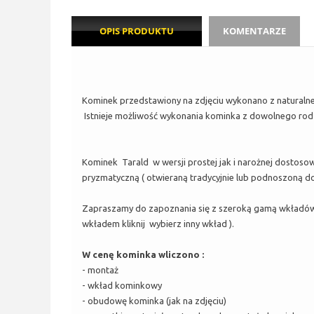
OPIS PRODUKTU
KOMENTARZE
Kominek przedstawiony na zdjęciu wykonano z naturalne
Istnieje możliwość wykonania kominka z dowolnego rodz
Kominek Tarald w wersji prostej jak i narożnej dostoso
pryzmatyczną ( otwieraną tradycyjnie lub podnoszoną do
Zapraszamy do zapoznania się z szeroką gamą wkładów
wkładem kliknij wybierz inny wkład ).
W cenę kominka wliczono :
- montaż
- wkład kominkowy
- obudowę kominka (jak na zdjęciu)