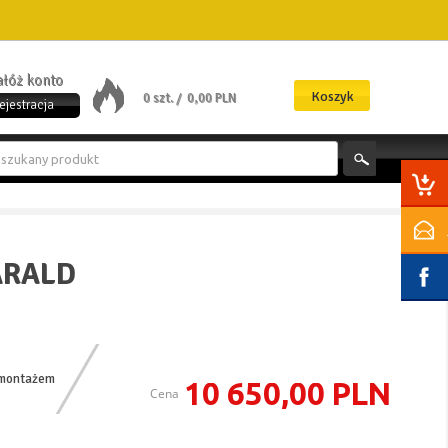
załóż konto
Koszyk
0 szt. /
0,00 PLN
ejestracja
ARALD
 montażem
10 650,00 PLN
Cena