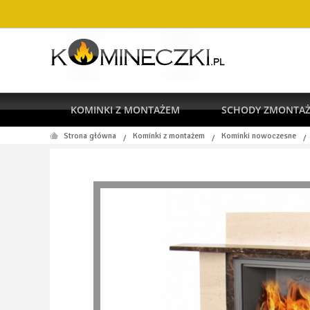
KOMINKI Z MONTAŻEM
SCHODY ZMONTA
Strona główna
Kominki z montażem
Kominki nowoczesne
/
/
/
RODO