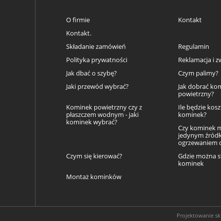
O firmie
Kontakt
Kontakt.
Składanie zamówień
Regulamin
Polityka prywatności
Reklamacja i z
Jak dbać o szybę?
Czym palimy?
Jaki przewód wybrać?
Jak dobrać ko
powietrzny?
Kominek powietrzny czy z
Ile będzie kos
płaszczem wodnym - jaki
kominek?
kominek wybrać?
Czy kominek 
jedynym źród
ogrzewaniem
Czym się kierować?
Gdzie można s
kominek
Montaż kominków
Projektowanie s